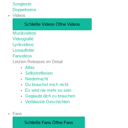
Songtexte
Doppelreime
Videos
Schließe Videos
Öffne Videos
Musikvideos
Videografie
Lyrikvideos
Liveauftritte
Fanvideos
Letzten Releases im Detail
Atlas
Selbstreflexion
Niedertracht
Du brauchst mich nicht
Es wird nie mehr so sein
Geglaubt dich zu brauchen
Verblasste Geschichten
Fans
Schließe Fans
Öffne Fans