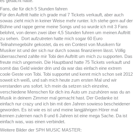
es gedacht hatte.
Fans, die für dich 5 Stunden fahren
Für den Auftritt hatte ich grade mal 7 Tickets verkauft, aber auch
sowas zieht mich in keiner Weise mehr runter. Ich stehe gern auf der
Bühne und rappe gerne meine Songs und so wurde ich mit 3 Fans
belohnt, von denen zwei über 4,5 Stunden fuhren um meinen Auftritt
zu sehen. Dort aufzutreten hatte mich sogar 60 Euro
Teilnahmegebühr gekostet, da es ein Contest von Musikern für
Musiker ist und der sich nur durch sowas finanzieren lässt. Völlig
überraschend zahlte mir Tobi den Auftritt um mich zu supporten. Das
freute mich ungemein. Die Hauptband hatte 75 Tickets verkauft und
somit das Geld wieder drin und da war das einfach eine extrem
coole Geste von Tobi. Tobi supportet und kennt mich schon seit 2012
soweit ich weiß, und sah mich heute zum ersten Mal und wir
verstanden uns sofort. Ich mein da setzen sich einzelne,
verschiedene Menschen für dich ins Auto um zuzuhören was du an
Musik in deinem Zimmer mal gemacht hast. Der Gedanke ist
einfach nur crazy und ich bin mit den Jahren sowieso bescheidener
geworden. Es ist wie es ist und meine langjährigen Hörer mal
kennen zulernen nach 8 und 6 Jahren ist eine mega Sache. Da ist
einfach was, was einen verbindet.
Weitere Bilder der
SPH MUSIC MASTER: