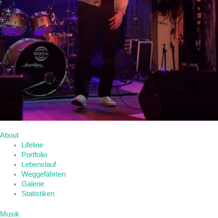
About
Lifeline
Portfolio
Lebenslauf
Weggefährten
Galerie
Statistiken
Musik