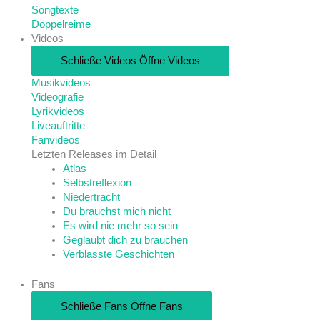
Songtexte
Doppelreime
Videos
Schließe Videos
Öffne Videos
Musikvideos
Videografie
Lyrikvideos
Liveauftritte
Fanvideos
Letzten Releases im Detail
Atlas
Selbstreflexion
Niedertracht
Du brauchst mich nicht
Es wird nie mehr so sein
Geglaubt dich zu brauchen
Verblasste Geschichten
Fans
Schließe Fans
Öffne Fans