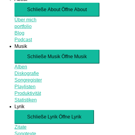
Schließe About
Öffne About
Über mich
portfolio
Blog
Podcast
Musik
Schließe Musik
Öffne Musik
Alben
Diskografie
Songregister
Playlisten
Produktivität
Statistiken
Lyrik
Schließe Lyrik
Öffne Lyrik
Zitate
Songtexte