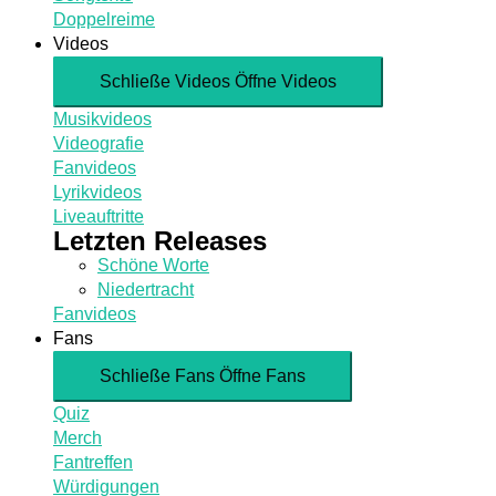
Doppelreime
Videos
Schließe Videos
Öffne Videos
Musikvideos
Videografie
Fanvideos
Lyrikvideos
Liveauftritte
Letzten Releases
Schöne Worte
Niedertracht
Fanvideos
Fans
Schließe Fans
Öffne Fans
Quiz
Merch
Fantreffen
Würdigungen