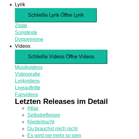
Lyrik
Schließe Lyrik
Öffne Lyrik
Zitate
Songtexte
Doppelreime
Videos
Schließe Videos
Öffne Videos
Musikvideos
Videografie
Lyrikvideos
Liveauftritte
Fanvideos
Letzten Releases im Detail
Atlas
Selbstreflexion
Niedertracht
Du brauchst mich nicht
Es wird nie mehr so sein