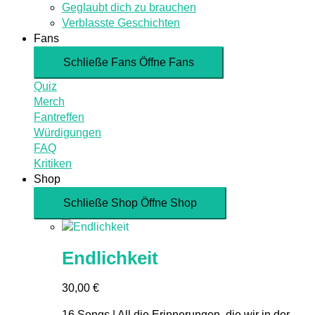
Geglaubt dich zu brauchen
Verblasste Geschichten
Fans
Schließe Fans
Öffne Fans
Quiz
Merch
Fantreffen
Würdigungen
FAQ
Kritiken
Shop
Schließe Shop
Öffne Shop
Endlichkeit
30,00
€
16 Songs | All die Erinnerungen, die wir in der...