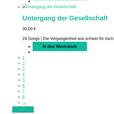
Untergang der Gesellschaft
30,00
€
24 Songs | Die Vergangenheit war schwer für mich,
In den Warenkorb
1
2
3
4
5
6
7
8
→