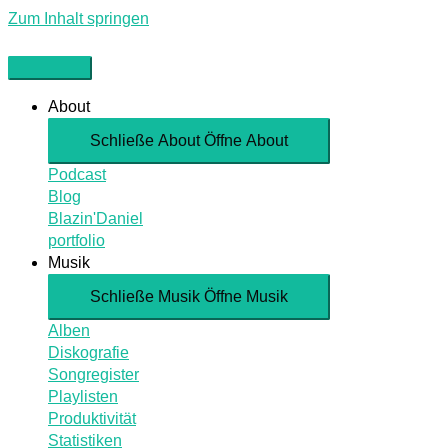
Zum Inhalt springen
About
Schließe About
Öffne About
Podcast
Blog
Blazin'Daniel
portfolio
Musik
Schließe Musik
Öffne Musik
Alben
Diskografie
Songregister
Playlisten
Produktivität
Statistiken