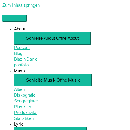
Zum Inhalt springen
About
Schließe About
Öffne About
Podcast
Blog
Blazin'Daniel
portfolio
Musik
Schließe Musik
Öffne Musik
Alben
Diskografie
Songregister
Playlisten
Produktivität
Statistiken
Lyrik