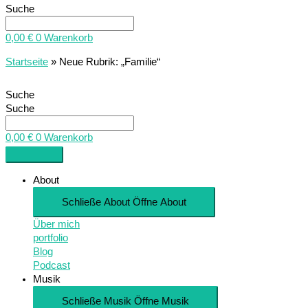
Suche
0,00
€
0
Warenkorb
Startseite
»
Neue Rubrik: „Familie“
Suche
Suche
0,00
€
0
Warenkorb
About
Schließe About
Öffne About
Über mich
portfolio
Blog
Podcast
Musik
Schließe Musik
Öffne Musik