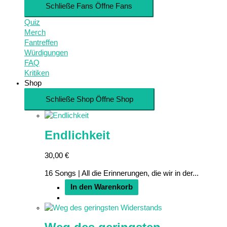
Schließe Fans
Öffne Fans
Quiz
Merch
Fantreffen
Würdigungen
FAQ
Kritiken
Shop
Schließe Shop
Öffne Shop
Endlichkeit
30,00
€
16 Songs | All die Erinnerungen, die wir in der...
In den Warenkorb