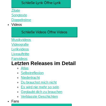
Schließe Lyrik
Öffne Lyrik
Zitate
Songtexte
Doppelreime
Videos
Schließe Videos
Öffne Videos
Musikvideos
Videografie
Lyrikvideos
Liveauftritte
Fanvideos
Letzten Releases im Detail
Atlas
Selbstreflexion
Niedertracht
Du brauchst mich nicht
Es wird nie mehr so sein
Geglaubt dich zu brauchen
Verblasste Geschichten
Fans