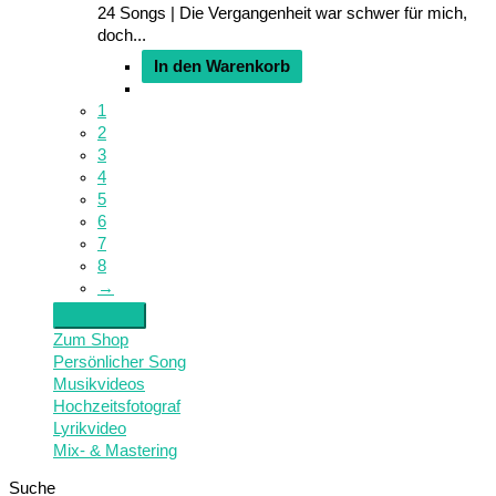
24 Songs | Die Vergangenheit war schwer für mich,
doch...
In den Warenkorb
1
2
3
4
5
6
7
8
→
Zum Shop
Persönlicher Song
Musikvideos
Hochzeitsfotograf
Lyrikvideo
Mix- & Mastering
Suche