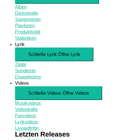
Alben
Diskografie
Songregister
Playlisten
Produktivität
Statistiken
Lyrik
Schließe Lyrik
Öffne Lyrik
Zitate
Songtexte
Doppelreime
Videos
Schließe Videos
Öffne Videos
Musikvideos
Videografie
Fanvideos
Lyrikvideos
Liveauftritte
Letzten Releases