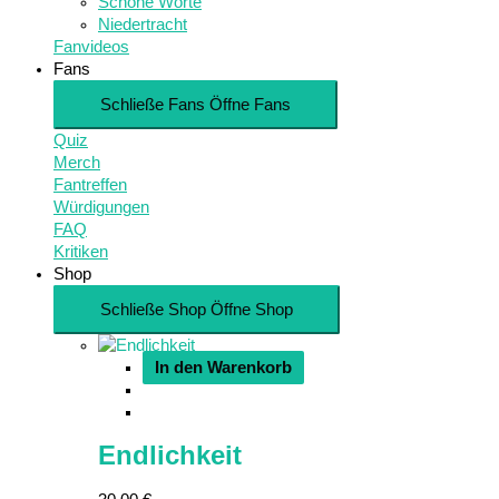
Schöne Worte
Niedertracht
Fanvideos
Fans
Schließe Fans
Öffne Fans
Quiz
Merch
Fantreffen
Würdigungen
FAQ
Kritiken
Shop
Schließe Shop
Öffne Shop
In den Warenkorb
Endlichkeit