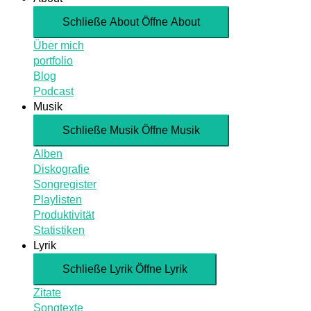
Schließe About
Öffne About
Über mich
portfolio
Blog
Podcast
Musik
Schließe Musik
Öffne Musik
Alben
Diskografie
Songregister
Playlisten
Produktivität
Statistiken
Lyrik
Schließe Lyrik
Öffne Lyrik
Zitate
Songtexte