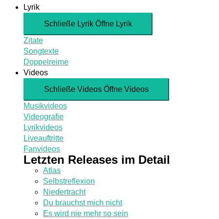
Lyrik
Schließe Lyrik
Öffne Lyrik
Zitate
Songtexte
Doppelreime
Videos
Schließe Videos
Öffne Videos
Musikvideos
Videografie
Lyrikvideos
Liveauftritte
Fanvideos
Letzten Releases im Detail
Atlas
Selbstreflexion
Niedertracht
Du brauchst mich nicht
Es wird nie mehr so sein