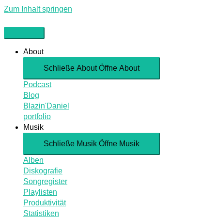
Zum Inhalt springen
About
Schließe About
Öffne About
Podcast
Blog
Blazin'Daniel
portfolio
Musik
Schließe Musik
Öffne Musik
Alben
Diskografie
Songregister
Playlisten
Produktivität
Statistiken