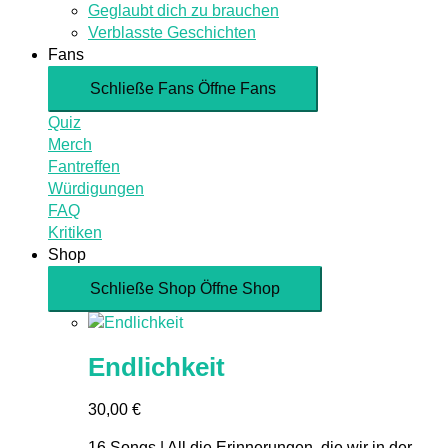
Geglaubt dich zu brauchen
Verblasste Geschichten
Fans
Schließe Fans
Öffne Fans
Quiz
Merch
Fantreffen
Würdigungen
FAQ
Kritiken
Shop
Schließe Shop
Öffne Shop
Endlichkeit
30,00
€
16 Songs | All die Erinnerungen, die wir in der...