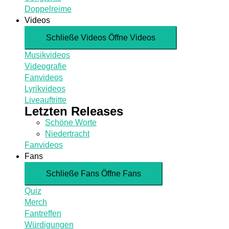
Doppelreime
Videos
Schließe Videos
Öffne Videos
Musikvideos
Videografie
Fanvideos
Lyrikvideos
Liveauftritte
Letzten Releases
Schöne Worte
Niedertracht
Fanvideos
Fans
Schließe Fans
Öffne Fans
Quiz
Merch
Fantreffen
Würdigungen