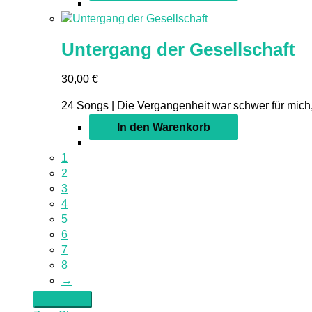
Untergang der Gesellschaft
30,00
€
24 Songs | Die Vergangenheit war schwer für mich,
In den Warenkorb
1
2
3
4
5
6
7
8
→