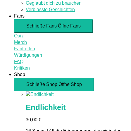
Geglaubt dich zu brauchen
Verblasste Geschichten
Fans
Schließe Fans
Öffne Fans
Quiz
Merch
Fantreffen
Würdigungen
FAQ
Kritiken
Shop
Schließe Shop
Öffne Shop
Endlichkeit
30,00
€
16 Songs | All die Erinnerungen, die wir in der...