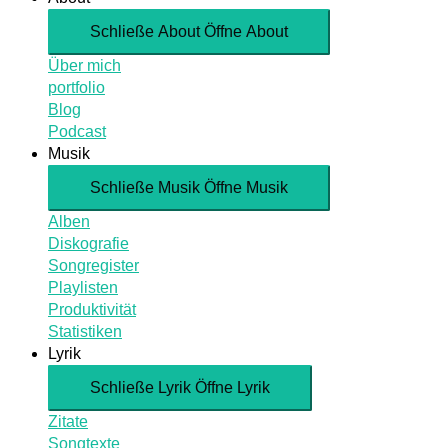
Schließe About
Öffne About
Über mich
portfolio
Blog
Podcast
Musik
Schließe Musik
Öffne Musik
Alben
Diskografie
Songregister
Playlisten
Produktivität
Statistiken
Lyrik
Schließe Lyrik
Öffne Lyrik
Zitate
Songtexte