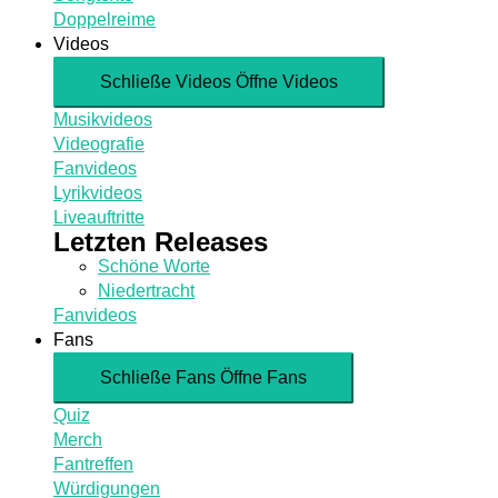
Doppelreime
Videos
Schließe Videos
Öffne Videos
Musikvideos
Videografie
Fanvideos
Lyrikvideos
Liveauftritte
Letzten Releases
Schöne Worte
Niedertracht
Fanvideos
Fans
Schließe Fans
Öffne Fans
Quiz
Merch
Fantreffen
Würdigungen