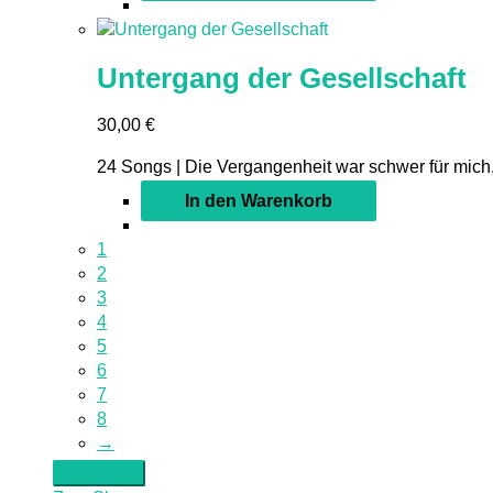
Untergang der Gesellschaft
30,00
€
24 Songs | Die Vergangenheit war schwer für mich,
In den Warenkorb
1
2
3
4
5
6
7
8
→