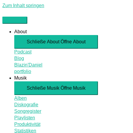
Zum Inhalt springen
About
Schließe About
Öffne About
Podcast
Blog
Blazin'Daniel
portfolio
Musik
Schließe Musik
Öffne Musik
Alben
Diskografie
Songregister
Playlisten
Produktivität
Statistiken