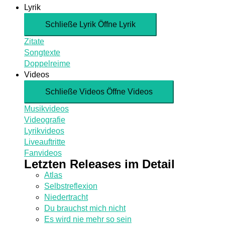
Lyrik
Schließe Lyrik
Öffne Lyrik
Zitate
Songtexte
Doppelreime
Videos
Schließe Videos
Öffne Videos
Musikvideos
Videografie
Lyrikvideos
Liveauftritte
Fanvideos
Letzten Releases im Detail
Atlas
Selbstreflexion
Niedertracht
Du brauchst mich nicht
Es wird nie mehr so sein