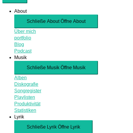
About
Schließe About
Öffne About
Über mich
portfolio
Blog
Podcast
Musik
Schließe Musik
Öffne Musik
Alben
Diskografie
Songregister
Playlisten
Produktivität
Statistiken
Lyrik
Schließe Lyrik
Öffne Lyrik