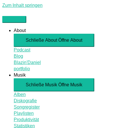
Zum Inhalt springen
About
Schließe About
Öffne About
Podcast
Blog
Blazin'Daniel
portfolio
Musik
Schließe Musik
Öffne Musik
Alben
Diskografie
Songregister
Playlisten
Produktivität
Statistiken