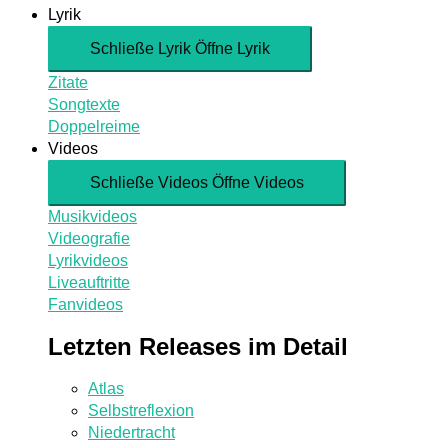
Lyrik
Schließe Lyrik
Öffne Lyrik
Zitate
Songtexte
Doppelreime
Videos
Schließe Videos
Öffne Videos
Musikvideos
Videografie
Lyrikvideos
Liveauftritte
Fanvideos
Letzten Releases im Detail
Atlas
Selbstreflexion
Niedertracht