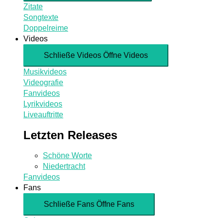
Zitate
Songtexte
Doppelreime
Videos
Schließe Videos
Öffne Videos
Musikvideos
Videografie
Fanvideos
Lyrikvideos
Liveauftritte
Letzten Releases
Schöne Worte
Niedertracht
Fanvideos
Fans
Schließe Fans
Öffne Fans