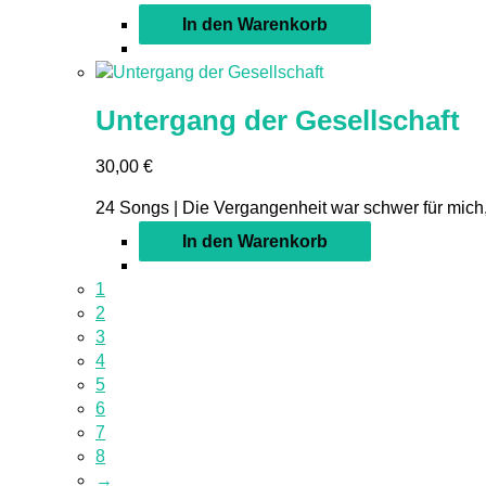
In den Warenkorb
Untergang der Gesellschaft
30,00
€
24 Songs | Die Vergangenheit war schwer für mich,
In den Warenkorb
1
2
3
4
5
6
7
8
→