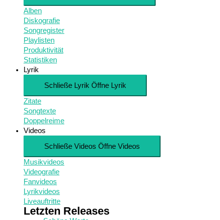
Alben
Diskografie
Songregister
Playlisten
Produktivität
Statistiken
Lyrik
Schließe Lyrik
Öffne Lyrik
Zitate
Songtexte
Doppelreime
Videos
Schließe Videos
Öffne Videos
Musikvideos
Videografie
Fanvideos
Lyrikvideos
Liveauftritte
Letzten Releases