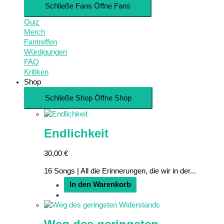
Schließe Fans
Öffne Fans
Quiz
Merch
Fantreffen
Würdigungen
FAQ
Kritiken
Shop
Schließe Shop
Öffne Shop
Endlichkeit
30,00
€
16 Songs | All die Erinnerungen, die wir in der...
In den Warenkorb