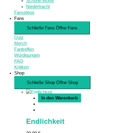
Schöne Worte
Niedertracht
Fanvideos
Fans
Schließe Fans
Öffne Fans
Quiz
Merch
Fantreffen
Würdigungen
FAQ
Kritiken
Shop
Schließe Shop
Öffne Shop
In den Warenkorb
Endlichkeit