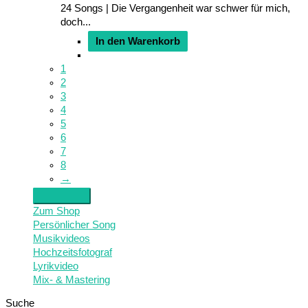
24 Songs | Die Vergangenheit war schwer für mich,
doch...
In den Warenkorb
1
2
3
4
5
6
7
8
→
Zum Shop
Persönlicher Song
Musikvideos
Hochzeitsfotograf
Lyrikvideo
Mix- & Mastering
Suche