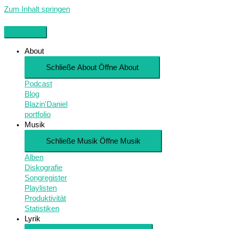
Zum Inhalt springen
About
Schließe About
Öffne About
Podcast
Blog
Blazin'Daniel
portfolio
Musik
Schließe Musik
Öffne Musik
Alben
Diskografie
Songregister
Playlisten
Produktivität
Statistiken
Lyrik