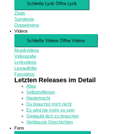
Schließe Lyrik
Öffne Lyrik
Zitate
Songtexte
Doppelreime
Videos
Schließe Videos
Öffne Videos
Musikvideos
Videografie
Lyrikvideos
Liveauftritte
Fanvideos
Letzten Releases im Detail
Atlas
Selbstreflexion
Niedertracht
Du brauchst mich nicht
Es wird nie mehr so sein
Geglaubt dich zu brauchen
Verblasste Geschichten
Fans