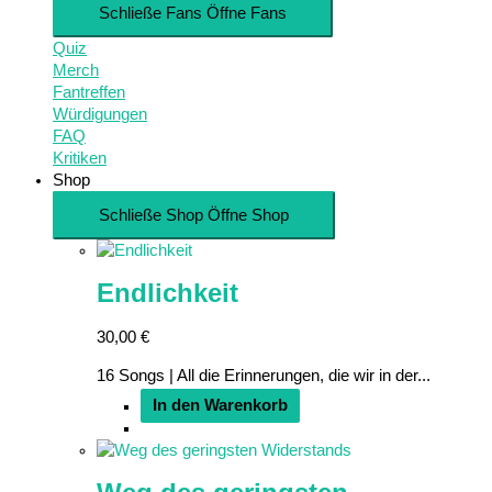
Schließe Fans
Öffne Fans
Quiz
Merch
Fantreffen
Würdigungen
FAQ
Kritiken
Shop
Schließe Shop
Öffne Shop
Endlichkeit
30,00
€
16 Songs | All die Erinnerungen, die wir in der...
In den Warenkorb