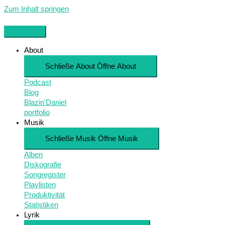
Zum Inhalt springen
About
Schließe About
Öffne About
Podcast
Blog
Blazin'Daniel
portfolio
Musik
Schließe Musik
Öffne Musik
Alben
Diskografie
Songregister
Playlisten
Produktivität
Statistiken
Lyrik