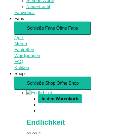
Schöne Worte
Niedertracht
Fanvideos
Fans
Schließe Fans
Öffne Fans
Quiz
Merch
Fantreffen
Würdigungen
FAQ
Kritiken
Shop
Schließe Shop
Öffne Shop
In den Warenkorb
Endlichkeit