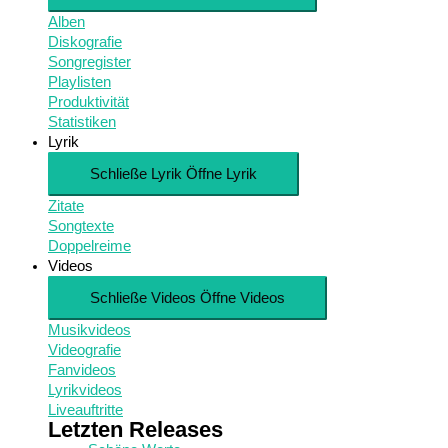
Alben
Diskografie
Songregister
Playlisten
Produktivität
Statistiken
Lyrik
Schließe Lyrik
Öffne Lyrik
Zitate
Songtexte
Doppelreime
Videos
Schließe Videos
Öffne Videos
Musikvideos
Videografie
Fanvideos
Lyrikvideos
Liveauftritte
Letzten Releases