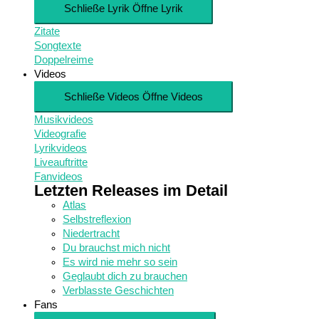
Schließe Lyrik
Öffne Lyrik
Zitate
Songtexte
Doppelreime
Videos
Schließe Videos
Öffne Videos
Musikvideos
Videografie
Lyrikvideos
Liveauftritte
Fanvideos
Letzten Releases im Detail
Atlas
Selbstreflexion
Niedertracht
Du brauchst mich nicht
Es wird nie mehr so sein
Geglaubt dich zu brauchen
Verblasste Geschichten
Fans