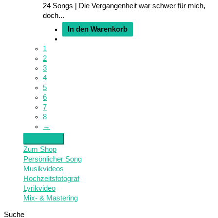
24 Songs | Die Vergangenheit war schwer für mich,
doch...
In den Warenkorb
1
2
3
4
5
6
7
8
→
Zum Shop
Persönlicher Song
Musikvideos
Hochzeitsfotograf
Lyrikvideo
Mix- & Mastering
Suche