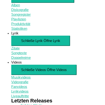
Alben
Diskografie
Songregister
Playlisten
Produktivität
Statistiken
Lyrik
Schließe Lyrik
Öffne Lyrik
Zitate
Songtexte
Doppelreime
Videos
Schließe Videos
Öffne Videos
Musikvideos
Videografie
Fanvideos
Lyrikvideos
Liveauftritte
Letzten Releases