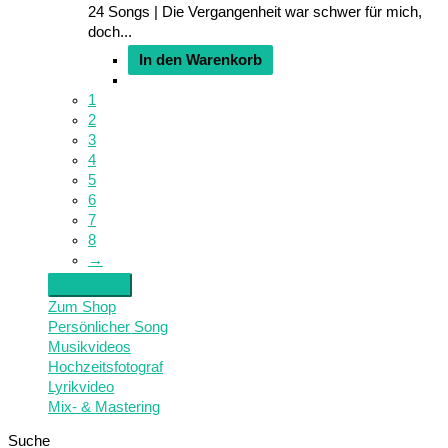
24 Songs | Die Vergangenheit war schwer für mich,
doch...
In den Warenkorb
1
2
3
4
5
6
7
8
→
Zum Shop
Persönlicher Song
Musikvideos
Hochzeitsfotograf
Lyrikvideo
Mix- & Mastering
Suche