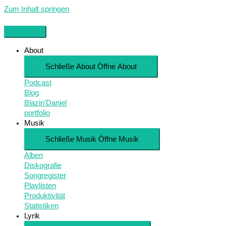
Zum Inhalt springen
About
Schließe About
Öffne About
Podcast
Blog
Blazin'Daniel
portfolio
Musik
Schließe Musik
Öffne Musik
Alben
Diskografie
Songregister
Playlisten
Produktivität
Statistiken
Lyrik