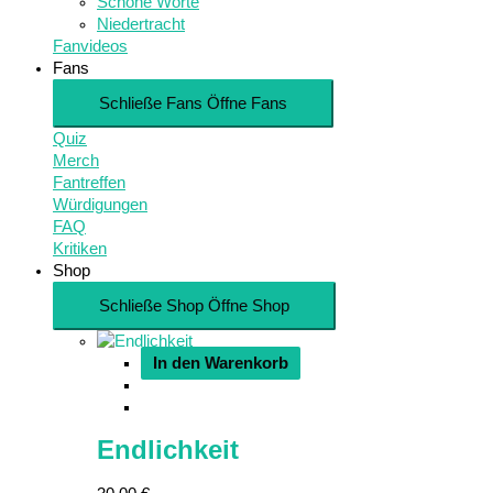
Schöne Worte
Niedertracht
Fanvideos
Fans
Schließe Fans
Öffne Fans
Quiz
Merch
Fantreffen
Würdigungen
FAQ
Kritiken
Shop
Schließe Shop
Öffne Shop
In den Warenkorb
Endlichkeit