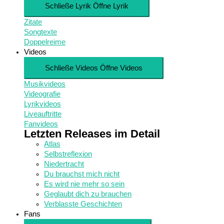
Schließe Lyrik
Öffne Lyrik
Zitate
Songtexte
Doppelreime
Videos
Schließe Videos
Öffne Videos
Musikvideos
Videografie
Lyrikvideos
Liveauftritte
Fanvideos
Letzten Releases im Detail
Atlas
Selbstreflexion
Niedertracht
Du brauchst mich nicht
Es wird nie mehr so sein
Geglaubt dich zu brauchen
Verblasste Geschichten
Fans