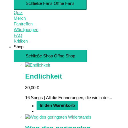
Schließe Fans
Öffne Fans
Quiz
Merch
Fantreffen
Würdigungen
FAQ
Kritiken
Shop
Schließe Shop
Öffne Shop
Endlichkeit
30,00
€
16 Songs | All die Erinnerungen, die wir in der...
In den Warenkorb