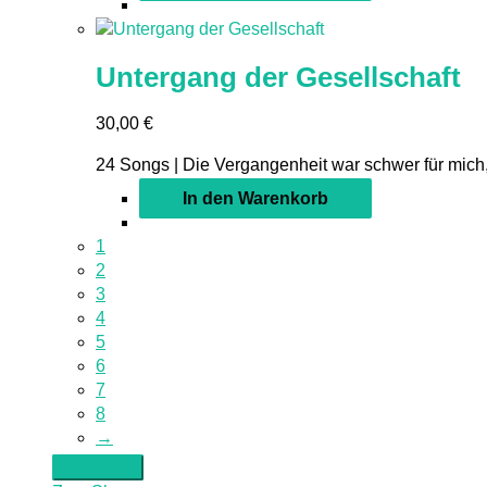
Untergang der Gesellschaft
30,00
€
24 Songs | Die Vergangenheit war schwer für mich,
In den Warenkorb
1
2
3
4
5
6
7
8
→