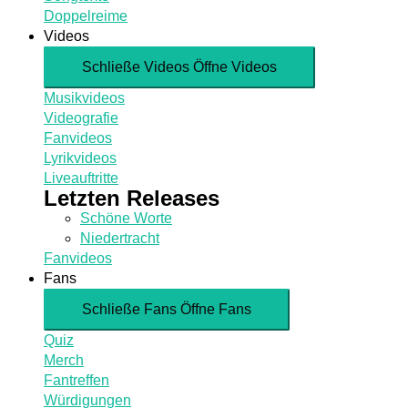
Doppelreime
Videos
Schließe Videos
Öffne Videos
Musikvideos
Videografie
Fanvideos
Lyrikvideos
Liveauftritte
Letzten Releases
Schöne Worte
Niedertracht
Fanvideos
Fans
Schließe Fans
Öffne Fans
Quiz
Merch
Fantreffen
Würdigungen