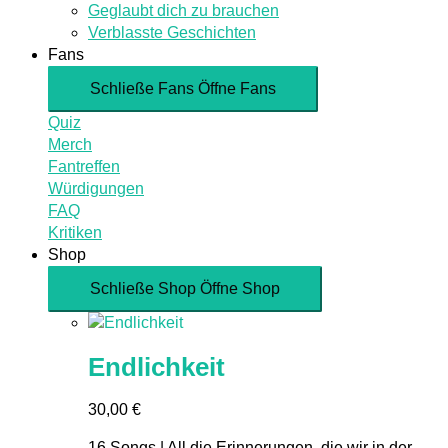
Geglaubt dich zu brauchen
Verblasste Geschichten
Fans
Schließe Fans
Öffne Fans
Quiz
Merch
Fantreffen
Würdigungen
FAQ
Kritiken
Shop
Schließe Shop
Öffne Shop
Endlichkeit
30,00
€
16 Songs | All die Erinnerungen, die wir in der...