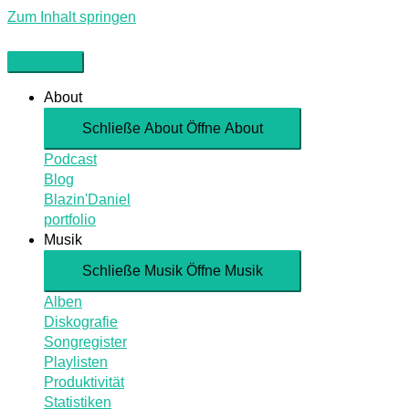
Zum Inhalt springen
About
Schließe About
Öffne About
Podcast
Blog
Blazin'Daniel
portfolio
Musik
Schließe Musik
Öffne Musik
Alben
Diskografie
Songregister
Playlisten
Produktivität
Statistiken