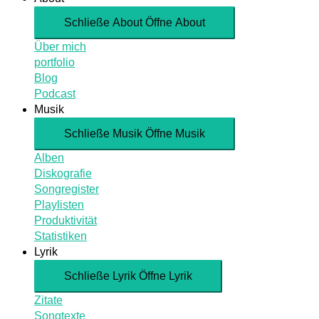
Schließe About
Öffne About
Über mich
portfolio
Blog
Podcast
Musik
Schließe Musik
Öffne Musik
Alben
Diskografie
Songregister
Playlisten
Produktivität
Statistiken
Lyrik
Schließe Lyrik
Öffne Lyrik
Zitate
Songtexte