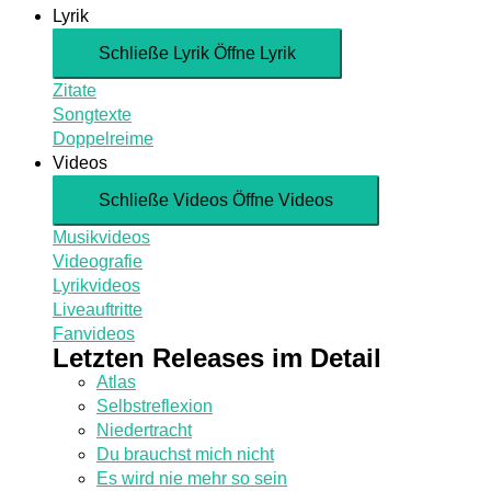
Lyrik
Schließe Lyrik
Öffne Lyrik
Zitate
Songtexte
Doppelreime
Videos
Schließe Videos
Öffne Videos
Musikvideos
Videografie
Lyrikvideos
Liveauftritte
Fanvideos
Letzten Releases im Detail
Atlas
Selbstreflexion
Niedertracht
Du brauchst mich nicht
Es wird nie mehr so sein