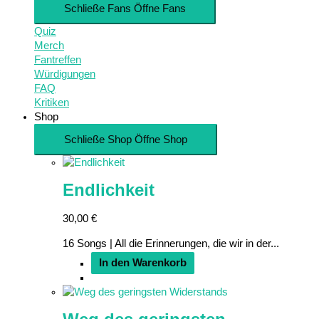
Schließe Fans
Öffne Fans
Quiz
Merch
Fantreffen
Würdigungen
FAQ
Kritiken
Shop
Schließe Shop
Öffne Shop
Endlichkeit
30,00
€
16 Songs | All die Erinnerungen, die wir in der...
In den Warenkorb