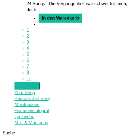
24 Songs | Die Vergangenheit war schwer für mich,
doch...
In den Warenkorb
1
2
3
4
5
6
7
8
→
Zum Shop
Persönlicher Song
Musikvideos
Hochzeitsfotograf
Lyrikvideo
Mix- & Mastering
Suche