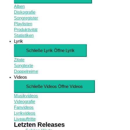
Alben
Diskografie
Songregister
Playlisten
Produktivität
Statistiken
Lyrik
Schließe Lyrik
Öffne Lyrik
Zitate
Songtexte
Doppelreime
Videos
Schließe Videos
Öffne Videos
Musikvideos
Videografie
Fanvideos
Lyrikvideos
Liveauftritte
Letzten Releases