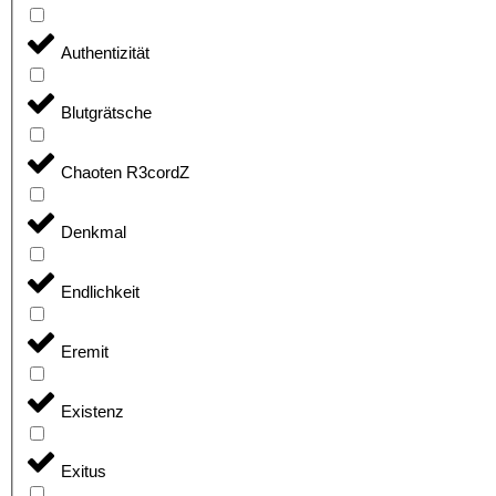
Authentizität
Blutgrätsche
Chaoten R3cordZ
Denkmal
Endlichkeit
Eremit
Existenz
Exitus