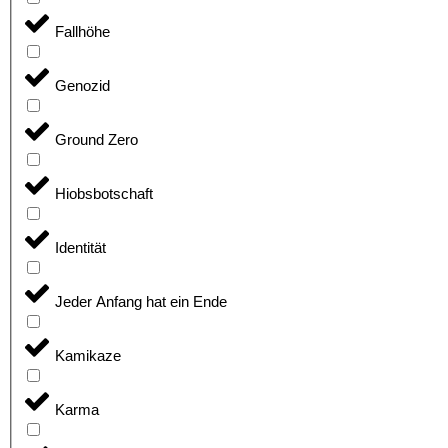
Fallhöhe
Genozid
Ground Zero
Hiobsbotschaft
Identität
Jeder Anfang hat ein Ende
Kamikaze
Karma