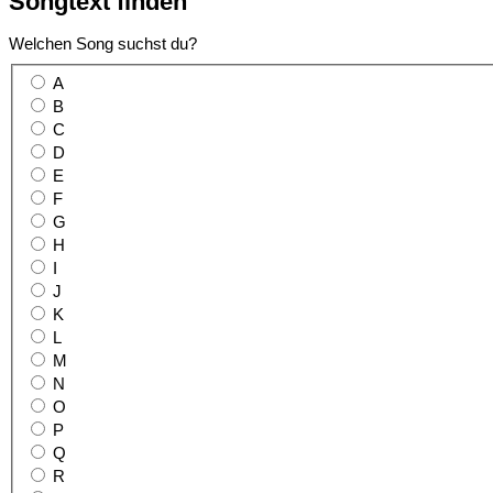
Songtext
finden
Welchen Song suchst du?
A
B
C
D
E
F
G
H
I
J
K
L
M
N
O
P
Q
R