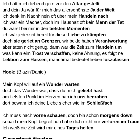
Ich hätt mich liebend gern vor den
Altar gestellt
und dein Ja wär für mich das allerschönste
Ja der Welt
ich denk im Nachhinein oft über mein
Handeln nach
ich war ein Macher, doch im Haushalt oft kein
Mann der Tat
du warst bei mir in den
tiefsten Momenten
ich wär jederzeit bereit für diese
Liebe zu kämpfen
doch
sie geriet an Grenzen
, wir beide haben
Verantwortung
aber taten nicht genug, dann war die Zeit zum
Handeln um
was kann eim
Trost verschaffen
, keine Ahnung, es folgt ne
Lektion zum Hassen
, manchmal bedeutet lieben
loszulassen
Hook:
(Blazin’Daniel)
Mein Kopf will auf ein
Wunder warten
doch das Wunder war, dass du mich
geliebt hast
am tiefsten Punkt im Herzen hab ich
uns begraben
dort bewahr ich deine Liebe sicher wie im
Schließfach
ich muss nach
vorne schauen
, doch bin schon
morgens down
sobald mein Kopf begreift ich habe dich nicht nur
verloren im Trau
Ich weiß die Zeit wird mir eines
Tages helfen