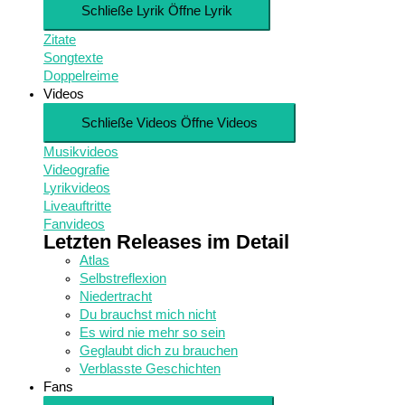
Schließe Lyrik
Öffne Lyrik
Zitate
Songtexte
Doppelreime
Videos
Schließe Videos
Öffne Videos
Musikvideos
Videografie
Lyrikvideos
Liveauftritte
Fanvideos
Letzten Releases im Detail
Atlas
Selbstreflexion
Niedertracht
Du brauchst mich nicht
Es wird nie mehr so sein
Geglaubt dich zu brauchen
Verblasste Geschichten
Fans