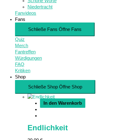
Schöne Worte
Niedertracht
Fanvideos
Fans
Schließe Fans
Öffne Fans
Quiz
Merch
Fantreffen
Würdigungen
FAQ
Kritiken
Shop
Schließe Shop
Öffne Shop
In den Warenkorb
Endlichkeit