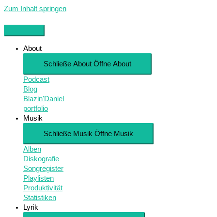
Zum Inhalt springen
About
Schließe About
Öffne About
Podcast
Blog
Blazin'Daniel
portfolio
Musik
Schließe Musik
Öffne Musik
Alben
Diskografie
Songregister
Playlisten
Produktivität
Statistiken
Lyrik