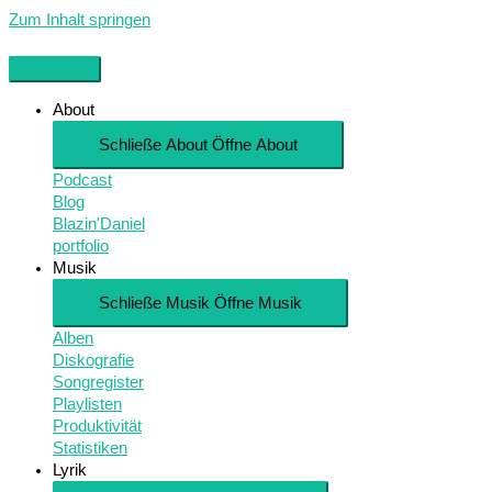
Zum Inhalt springen
About
Schließe About
Öffne About
Podcast
Blog
Blazin'Daniel
portfolio
Musik
Schließe Musik
Öffne Musik
Alben
Diskografie
Songregister
Playlisten
Produktivität
Statistiken
Lyrik