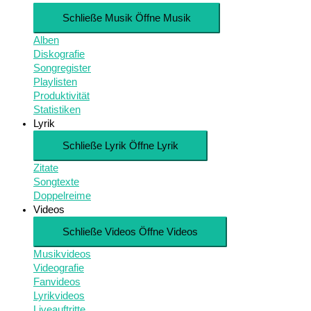
Schließe Musik
Öffne Musik
Alben
Diskografie
Songregister
Playlisten
Produktivität
Statistiken
Lyrik
Schließe Lyrik
Öffne Lyrik
Zitate
Songtexte
Doppelreime
Videos
Schließe Videos
Öffne Videos
Musikvideos
Videografie
Fanvideos
Lyrikvideos
Liveauftritte