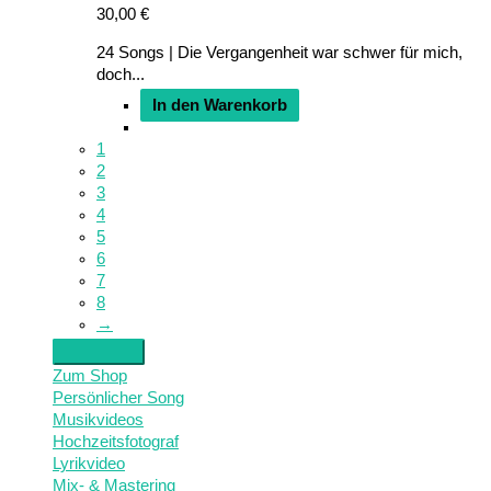
30,00
€
24 Songs | Die Vergangenheit war schwer für mich,
doch...
In den Warenkorb
1
2
3
4
5
6
7
8
→
Zum Shop
Persönlicher Song
Musikvideos
Hochzeitsfotograf
Lyrikvideo
Mix- & Mastering