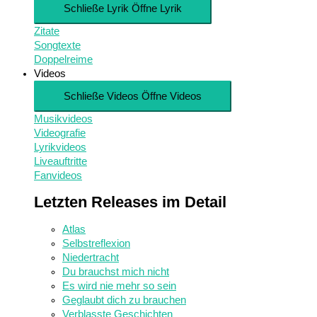
Schließe Lyrik
Öffne Lyrik
Zitate
Songtexte
Doppelreime
Videos
Schließe Videos
Öffne Videos
Musikvideos
Videografie
Lyrikvideos
Liveauftritte
Fanvideos
Letzten Releases im Detail
Atlas
Selbstreflexion
Niedertracht
Du brauchst mich nicht
Es wird nie mehr so sein
Geglaubt dich zu brauchen
Verblasste Geschichten