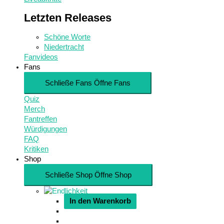
Letzten Releases
Schöne Worte
Niedertracht
Fanvideos
Fans
Schließe Fans
Öffne Fans
Quiz
Merch
Fantreffen
Würdigungen
FAQ
Kritiken
Shop
Schließe Shop
Öffne Shop
In den Warenkorb