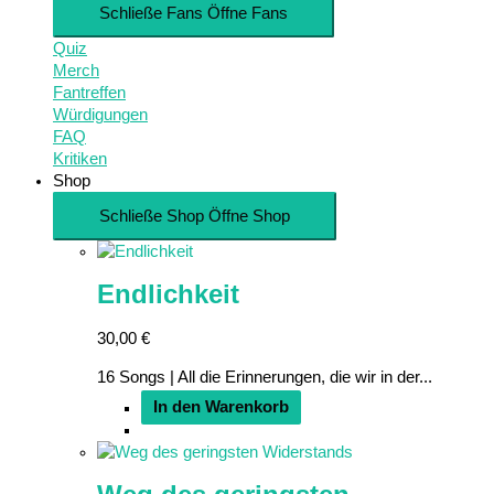
Schließe Fans
Öffne Fans
Quiz
Merch
Fantreffen
Würdigungen
FAQ
Kritiken
Shop
Schließe Shop
Öffne Shop
Endlichkeit
30,00
€
16 Songs | All die Erinnerungen, die wir in der...
In den Warenkorb