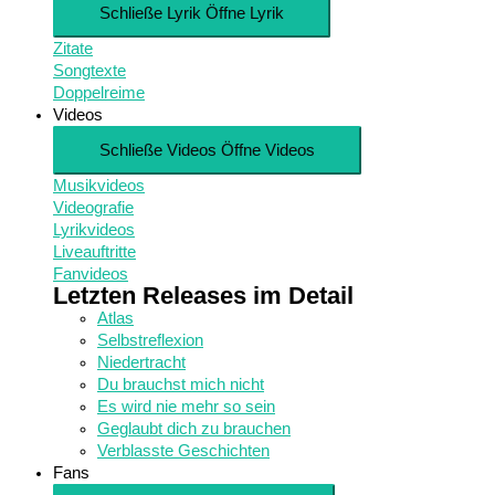
Schließe Lyrik
Öffne Lyrik
Zitate
Songtexte
Doppelreime
Videos
Schließe Videos
Öffne Videos
Musikvideos
Videografie
Lyrikvideos
Liveauftritte
Fanvideos
Letzten Releases im Detail
Atlas
Selbstreflexion
Niedertracht
Du brauchst mich nicht
Es wird nie mehr so sein
Geglaubt dich zu brauchen
Verblasste Geschichten
Fans