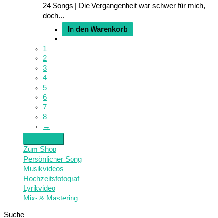
24 Songs | Die Vergangenheit war schwer für mich,
doch...
In den Warenkorb
1
2
3
4
5
6
7
8
→
Zum Shop
Persönlicher Song
Musikvideos
Hochzeitsfotograf
Lyrikvideo
Mix- & Mastering
Suche