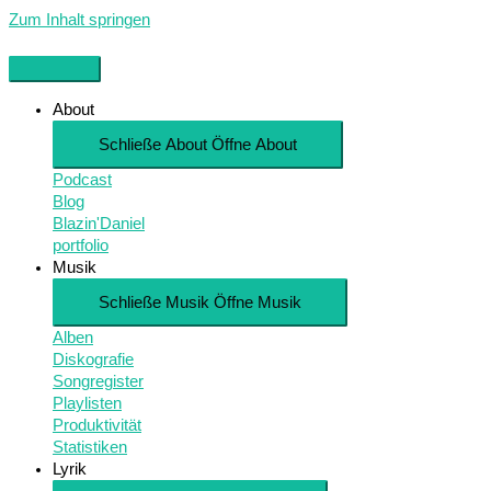
Zum Inhalt springen
About
Schließe About
Öffne About
Podcast
Blog
Blazin'Daniel
portfolio
Musik
Schließe Musik
Öffne Musik
Alben
Diskografie
Songregister
Playlisten
Produktivität
Statistiken
Lyrik