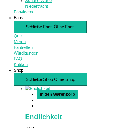
Schöne Worte
Niedertracht
Fanvideos
Fans
Schließe Fans
Öffne Fans
Quiz
Merch
Fantreffen
Würdigungen
FAQ
Kritiken
Shop
Schließe Shop
Öffne Shop
In den Warenkorb
Endlichkeit