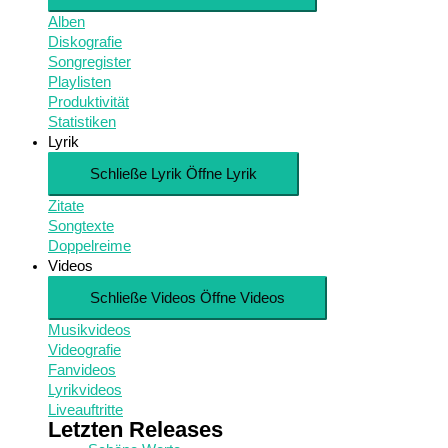
Alben
Diskografie
Songregister
Playlisten
Produktivität
Statistiken
Lyrik
Schließe Lyrik
Öffne Lyrik
Zitate
Songtexte
Doppelreime
Videos
Schließe Videos
Öffne Videos
Musikvideos
Videografie
Fanvideos
Lyrikvideos
Liveauftritte
Letzten Releases