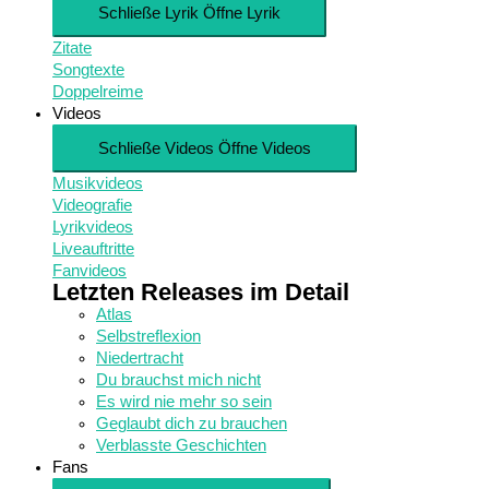
Schließe Lyrik
Öffne Lyrik
Zitate
Songtexte
Doppelreime
Videos
Schließe Videos
Öffne Videos
Musikvideos
Videografie
Lyrikvideos
Liveauftritte
Fanvideos
Letzten Releases im Detail
Atlas
Selbstreflexion
Niedertracht
Du brauchst mich nicht
Es wird nie mehr so sein
Geglaubt dich zu brauchen
Verblasste Geschichten
Fans