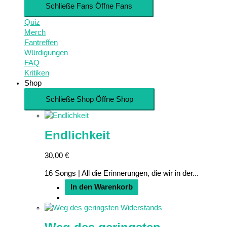
Schließe Fans
Öffne Fans
Quiz
Merch
Fantreffen
Würdigungen
FAQ
Kritiken
Shop
Schließe Shop
Öffne Shop
Endlichkeit
30,00
€
16 Songs | All die Erinnerungen, die wir in der...
In den Warenkorb