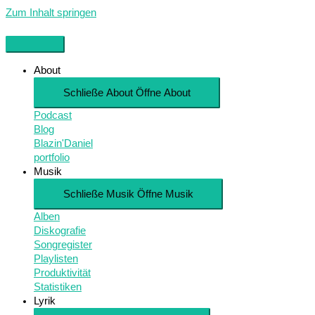
Zum Inhalt springen
About
Schließe About
Öffne About
Podcast
Blog
Blazin'Daniel
portfolio
Musik
Schließe Musik
Öffne Musik
Alben
Diskografie
Songregister
Playlisten
Produktivität
Statistiken
Lyrik