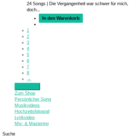
24 Songs | Die Vergangenheit war schwer für mich,
doch...
In den Warenkorb
1
2
3
4
5
6
7
8
→
Zum Shop
Persönlicher Song
Musikvideos
Hochzeitsfotograf
Lyrikvideo
Mix- & Mastering
Suche