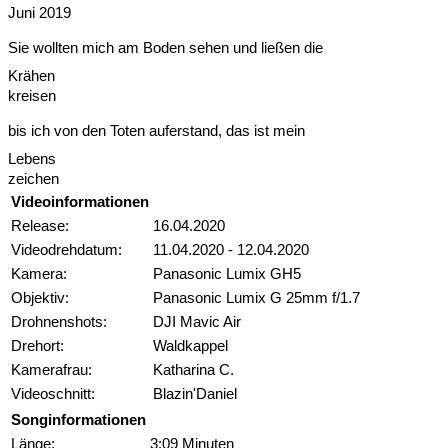
Juni 2019
Sie wollten mich am Boden sehen und ließen die
Krähen
k
r
e
i
s
e
n
bis ich von den Toten auferstand, das ist mein
Lebens
z
e
i
c
h
e
n
Videoinformationen
Release:
16.04.2020
Videodrehdatum:
11.04.2020 - 12.04.2020
Kamera:
Panasonic Lumix GH5
Objektiv:
Panasonic Lumix G 25mm f/1.7
Drohnenshots:
DJI Mavic Air
Drehort:
Waldkappel
Kamerafrau:
Katharina C.
Videoschnitt:
Blazin'Daniel
Songinformationen
Länge:
3:09 Minuten