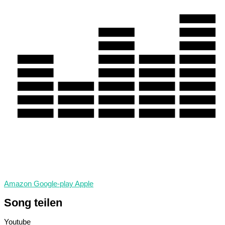
Amazon
Google-play
Apple
Song
teilen
Y
o
u
t
u
b
e