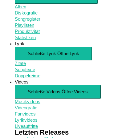
Alben
Diskografie
Songregister
Playlisten
Produktivität
Statistiken
Lyrik
Schließe Lyrik
Öffne Lyrik
Zitate
Songtexte
Doppelreime
Videos
Schließe Videos
Öffne Videos
Musikvideos
Videografie
Fanvideos
Lyrikvideos
Liveauftritte
Letzten Releases