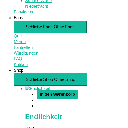
Schöne Worte
Niedertracht
Fanvideos
Fans
Schließe Fans
Öffne Fans
Quiz
Merch
Fantreffen
Würdigungen
FAQ
Kritiken
Shop
Schließe Shop
Öffne Shop
In den Warenkorb
Endlichkeit