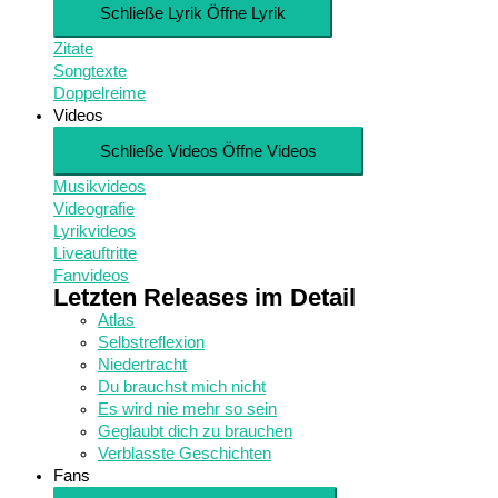
Schließe Lyrik
Öffne Lyrik
Zitate
Songtexte
Doppelreime
Videos
Schließe Videos
Öffne Videos
Musikvideos
Videografie
Lyrikvideos
Liveauftritte
Fanvideos
Letzten Releases im Detail
Atlas
Selbstreflexion
Niedertracht
Du brauchst mich nicht
Es wird nie mehr so sein
Geglaubt dich zu brauchen
Verblasste Geschichten
Fans