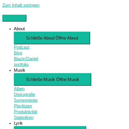
Zum Inhalt springen
About
Schließe About
Öffne About
Podcast
Blog
Blazin'Daniel
portfolio
Musik
Schließe Musik
Öffne Musik
Alben
Diskografie
Songregister
Playlisten
Produktivität
Statistiken
Lyrik