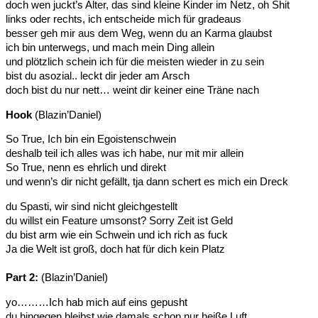
doch wen juckt’s Alter, das sind kleine Kinder im Netz, oh Shit
links oder rechts, ich entscheide mich für gradeaus
besser geh mir aus dem Weg, wenn du an Karma glaubst
ich bin unterwegs, und mach mein Ding allein
und plötzlich schein ich für die meisten wieder in zu sein
bist du asozial.. leckt dir jeder am Arsch
doch bist du nur nett… weint dir keiner eine Träne nach
Hook
(Blazin’Daniel)
So True, Ich bin ein Egoistenschwein
deshalb teil ich alles was ich habe, nur mit mir allein
So True, nenn es ehrlich und direkt
und wenn’s dir nicht gefällt, tja dann schert es mich ein Dreck
du Spasti, wir sind nicht gleichgestellt
du willst ein Feature umsonst? Sorry Zeit ist Geld
du bist arm wie ein Schwein und ich rich as fuck
Ja die Welt ist groß, doch hat für dich kein Platz
Part 2:
(Blazin’Daniel)
yo………Ich hab mich auf eins gepusht
du hingegen bleibst wie damals schon nur heiße Luft