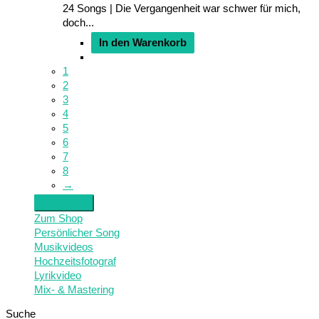
24 Songs | Die Vergangenheit war schwer für mich,
doch...
In den Warenkorb
1
2
3
4
5
6
7
8
→
Zum Shop
Persönlicher Song
Musikvideos
Hochzeitsfotograf
Lyrikvideo
Mix- & Mastering
Suche