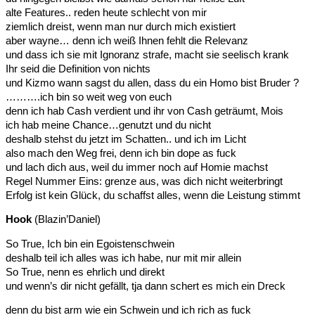
alte Features.. reden heute schlecht von mir
ziemlich dreist, wenn man nur durch mich existiert
aber wayne… denn ich weiß Ihnen fehlt die Relevanz
und dass ich sie mit Ignoranz strafe, macht sie seelisch krank
Ihr seid die Definition von nichts
und Kizmo wann sagst du allen, dass du ein Homo bist Bruder ?
……….ich bin so weit weg von euch
denn ich hab Cash verdient und ihr von Cash geträumt, Mois
ich hab meine Chance…genutzt und du nicht
deshalb stehst du jetzt im Schatten.. und ich im Licht
also mach den Weg frei, denn ich bin dope as fuck
und lach dich aus, weil du immer noch auf Homie machst
Regel Nummer Eins: grenze aus, was dich nicht weiterbringt
Erfolg ist kein Glück, du schaffst alles, wenn die Leistung stimmt
Hook
(Blazin’Daniel)
So True, Ich bin ein Egoistenschwein
deshalb teil ich alles was ich habe, nur mit mir allein
So True, nenn es ehrlich und direkt
und wenn’s dir nicht gefällt, tja dann schert es mich ein Dreck
denn du bist arm wie ein Schwein und ich rich as fuck