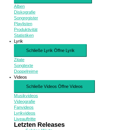
Alben
Diskografie
Songregister
Playlisten
Produktivität
Statistiken
Lyrik
Schließe Lyrik
Öffne Lyrik
Zitate
Songtexte
Doppelreime
Videos
Schließe Videos
Öffne Videos
Musikvideos
Videografie
Fanvideos
Lyrikvideos
Liveauftritte
Letzten Releases