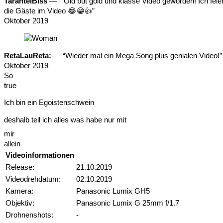
TarantelBiss
— “"Old but gold und klasse Video geworden! Ich feie
die Gäste im Video 😂😁👍”
Oktober 2019
RetaLauReta:
— “Wieder mal ein Mega Song plus genialen Video!”
Oktober 2019
So
t
r
u
e
Ich bin ein Egoistenschwein
deshalb teil ich alles was habe nur mit
mir
a
l
l
e
i
n
Videoinformationen
Release:
21.10.2019
Videodrehdatum:
02.10.2019
Kamera:
Panasonic Lumix GH5
Objektiv:
Panasonic Lumix G 25mm f/1.7
Drohnenshots:
-