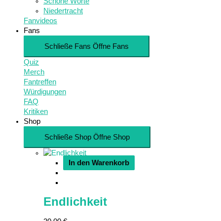
Schöne Worte
Niedertracht
Fanvideos
Fans
Schließe Fans
Öffne Fans
Quiz
Merch
Fantreffen
Würdigungen
FAQ
Kritiken
Shop
Schließe Shop
Öffne Shop
In den Warenkorb
Endlichkeit