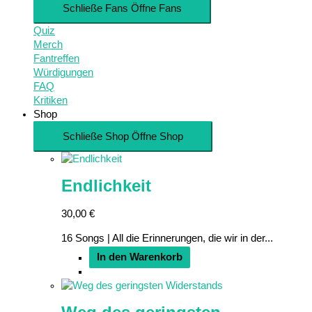
Schließe Fans
Öffne Fans
Quiz
Merch
Fantreffen
Würdigungen
FAQ
Kritiken
Shop
Schließe Shop
Öffne Shop
Endlichkeit
30,00
€
16 Songs | All die Erinnerungen, die wir in der...
In den Warenkorb