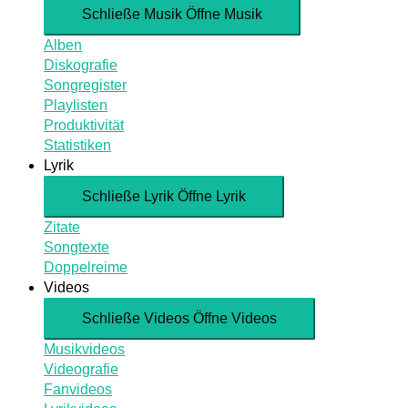
Schließe Musik
Öffne Musik
Alben
Diskografie
Songregister
Playlisten
Produktivität
Statistiken
Lyrik
Schließe Lyrik
Öffne Lyrik
Zitate
Songtexte
Doppelreime
Videos
Schließe Videos
Öffne Videos
Musikvideos
Videografie
Fanvideos