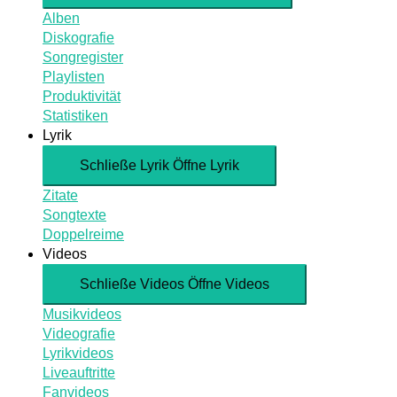
Alben
Diskografie
Songregister
Playlisten
Produktivität
Statistiken
Lyrik
Schließe Lyrik
Öffne Lyrik
Zitate
Songtexte
Doppelreime
Videos
Schließe Videos
Öffne Videos
Musikvideos
Videografie
Lyrikvideos
Liveauftritte
Fanvideos