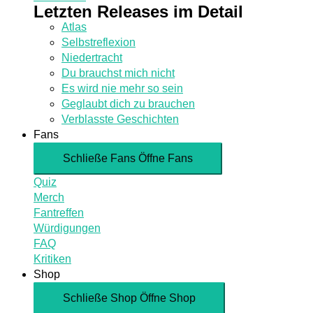
Letzten Releases im Detail
Atlas
Selbstreflexion
Niedertracht
Du brauchst mich nicht
Es wird nie mehr so sein
Geglaubt dich zu brauchen
Verblasste Geschichten
Fans
Schließe Fans
Öffne Fans
Quiz
Merch
Fantreffen
Würdigungen
FAQ
Kritiken
Shop
Schließe Shop
Öffne Shop