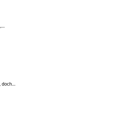
...
 doch...