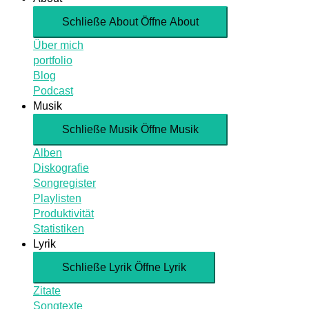
Schließe About
Öffne About
Über mich
portfolio
Blog
Podcast
Musik
Schließe Musik
Öffne Musik
Alben
Diskografie
Songregister
Playlisten
Produktivität
Statistiken
Lyrik
Schließe Lyrik
Öffne Lyrik
Zitate
Songtexte