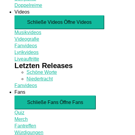
Doppelreime
Videos
Schließe Videos
Öffne Videos
Musikvideos
Videografie
Fanvideos
Lyrikvideos
Liveauftritte
Letzten Releases
Schöne Worte
Niedertracht
Fanvideos
Fans
Schließe Fans
Öffne Fans
Quiz
Merch
Fantreffen
Würdigungen