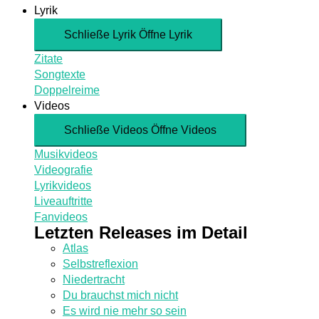
Lyrik
Schließe Lyrik
Öffne Lyrik
Zitate
Songtexte
Doppelreime
Videos
Schließe Videos
Öffne Videos
Musikvideos
Videografie
Lyrikvideos
Liveauftritte
Fanvideos
Letzten Releases im Detail
Atlas
Selbstreflexion
Niedertracht
Du brauchst mich nicht
Es wird nie mehr so sein