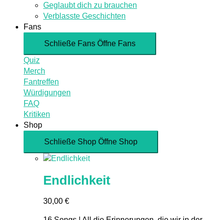
Geglaubt dich zu brauchen
Verblasste Geschichten
Fans
Schließe Fans
Öffne Fans
Quiz
Merch
Fantreffen
Würdigungen
FAQ
Kritiken
Shop
Schließe Shop
Öffne Shop
Endlichkeit
30,00
€
16 Songs | All die Erinnerungen, die wir in der...