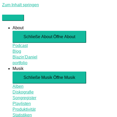
Zum Inhalt springen
About
Schließe About
Öffne About
Podcast
Blog
Blazin'Daniel
portfolio
Musik
Schließe Musik
Öffne Musik
Alben
Diskografie
Songregister
Playlisten
Produktivität
Statistiken