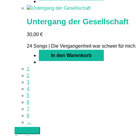
Untergang der Gesellschaft
30,00
€
24 Songs | Die Vergangenheit war schwer für mich,
In den Warenkorb
1
2
3
4
5
6
7
8
→