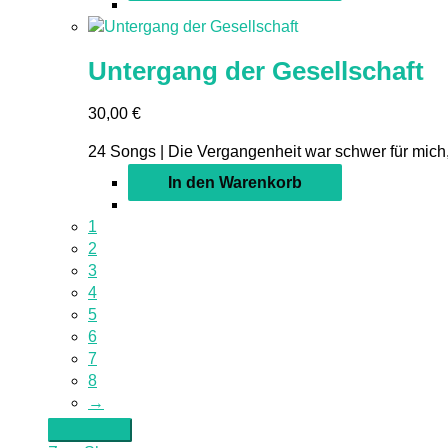
Untergang der Gesellschaft
30,00
€
24 Songs | Die Vergangenheit war schwer für mich,
In den Warenkorb
1
2
3
4
5
6
7
8
→