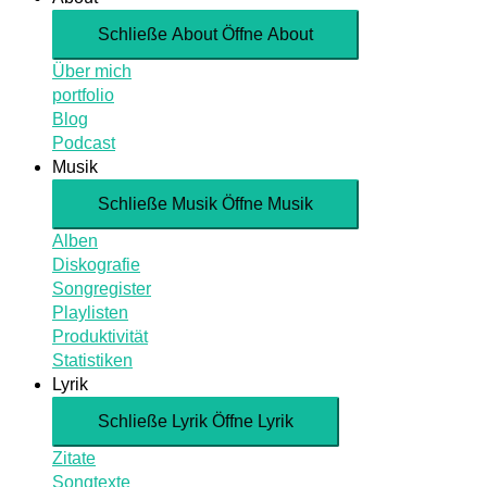
Schließe About
Öffne About
Über mich
portfolio
Blog
Podcast
Musik
Schließe Musik
Öffne Musik
Alben
Diskografie
Songregister
Playlisten
Produktivität
Statistiken
Lyrik
Schließe Lyrik
Öffne Lyrik
Zitate
Songtexte