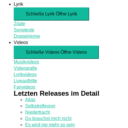
Lyrik
Schließe Lyrik
Öffne Lyrik
Zitate
Songtexte
Doppelreime
Videos
Schließe Videos
Öffne Videos
Musikvideos
Videografie
Lyrikvideos
Liveauftritte
Fanvideos
Letzten Releases im Detail
Atlas
Selbstreflexion
Niedertracht
Du brauchst mich nicht
Es wird nie mehr so sein