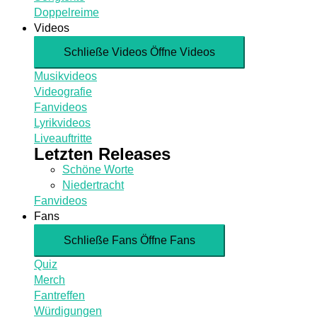
Doppelreime
Videos
Schließe Videos
Öffne Videos
Musikvideos
Videografie
Fanvideos
Lyrikvideos
Liveauftritte
Letzten Releases
Schöne Worte
Niedertracht
Fanvideos
Fans
Schließe Fans
Öffne Fans
Quiz
Merch
Fantreffen
Würdigungen