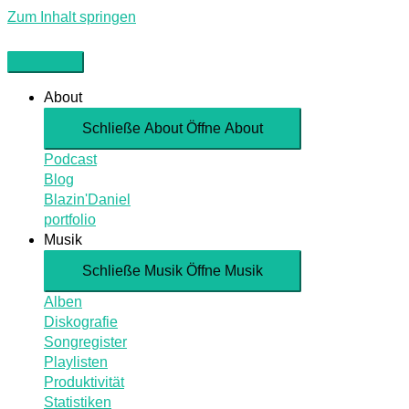
Zum Inhalt springen
About
Schließe About
Öffne About
Podcast
Blog
Blazin'Daniel
portfolio
Musik
Schließe Musik
Öffne Musik
Alben
Diskografie
Songregister
Playlisten
Produktivität
Statistiken