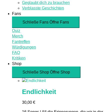
Geglaubt dich zu brauchen
Verblasste Geschichten
Fans
Schließe Fans
Öffne Fans
Quiz
Merch
Fantreffen
Würdigungen
FAQ
Kritiken
Shop
Schließe Shop
Öffne Shop
Endlichkeit
30,00
€
16 Songs | All die Erinnerungen, die wir in der...