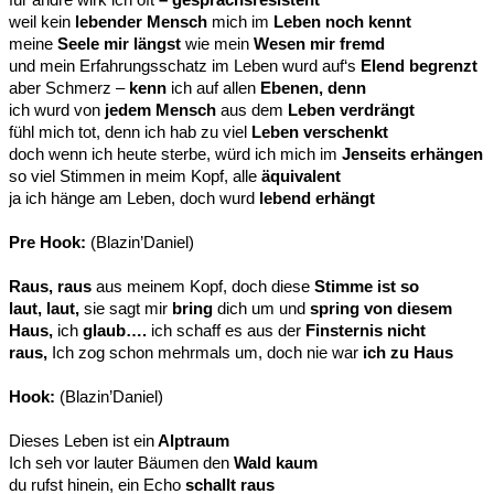
weil kein
lebender Mensch
mich im
Leben noch kennt
meine
Seele mir längst
wie mein
Wesen mir fremd
und mein Erfahrungsschatz im Leben wurd auf‘s
Elend begrenzt
aber Schmerz –
kenn
ich auf allen
Ebenen, denn
ich wurd von
jedem Mensch
aus dem
Leben verdrängt
fühl mich tot, denn ich hab zu viel
Leben verschenkt
doch wenn ich heute sterbe, würd ich mich im
Jenseits erhängen
so viel Stimmen in meim Kopf, alle
äquivalent
ja ich hänge am Leben, doch wurd
lebend erhängt
Pre Hook:
(Blazin’Daniel)
Raus, raus
aus meinem Kopf, doch diese
Stimme ist so
laut, laut,
sie sagt mir
bring
dich um und
spring von diesem
Haus,
ich
glaub….
ich schaff es aus der
Finsternis nicht
raus,
Ich zog schon mehrmals um, doch nie war
ich zu Haus
Hook:
(Blazin’Daniel)
Dieses Leben ist ein
Alptraum
Ich seh vor lauter Bäumen den
Wald kaum
du rufst hinein, ein Echo
schallt raus