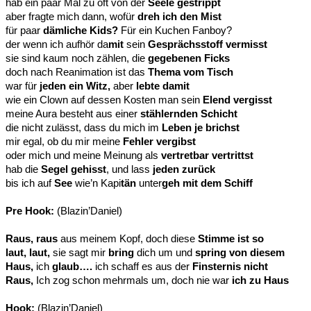
hab ein paar Mal zu oft von der
Seele gestrippt
aber fragte mich dann, wofür
dreh ich den Mist
für paar
dämliche Kids?
Für ein Kuchen Fanboy?
der wenn ich aufhör da
mit
sein
Gesprächsstoff vermisst
sie sind kaum noch zählen, die
gegebenen Ficks
doch nach Reanimation ist das
Thema vom Tisch
war für
jeden ein Witz,
aber
lebte damit
wie ein Clown auf dessen Kosten man sein
Elend vergisst
meine Aura besteht aus einer
stählernden Schicht
die nicht zulässt, dass du mich im
Leben je brichst
mir egal, ob du mir meine
Fehler vergibst
oder mich und meine Meinung als
vertretbar vertrittst
hab die
Segel gehisst
, und lass
jeden zurück
bis ich auf
See
wie’n Kapi
tän
unter
geh mit dem Schiff
Pre Hook:
(Blazin’Daniel)
Raus, raus
aus meinem Kopf, doch diese
Stimme ist so
laut, laut,
sie sagt mir
bring
dich um und
spring von diesem
Haus,
ich
glaub….
ich schaff es aus der
Finsternis nicht
Raus,
Ich zog schon mehrmals um, doch nie war
ich zu Haus
Hook:
(Blazin’Daniel)