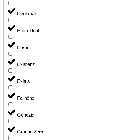
Denkmal
Endlichkeit
Eremit
Existenz
Exitus
Fallhöhe
Genozid
Ground Zero