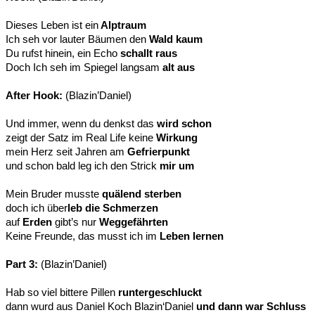
Dieses Leben ist ein
Alptraum
Ich seh vor lauter Bäumen den
Wald kaum
Du rufst hinein, ein Echo
schallt raus
Doch Ich seh im Spiegel langsam
alt aus
After Hook:
(Blazin’Daniel)
Und immer, wenn du denkst das
wird schon
zeigt der Satz im Real Life keine
Wirkung
mein Herz seit Jahren am
Gefrierpunkt
und schon bald leg ich den Strick
mir um
Mein Bruder musste
quälend sterben
doch ich über
leb die Schmerzen
auf
Erden
gibt’s nur
Weggefährten
Keine Freunde, das musst ich im
Leben lernen
Part 3:
(Blazin’Daniel)
Hab so viel bittere Pillen
runtergeschluckt
dann wurd aus Daniel Koch Blazin‘Daniel
und dann war Schluss