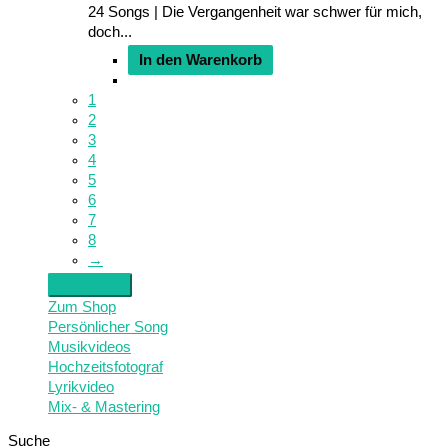
24 Songs | Die Vergangenheit war schwer für mich,
doch...
In den Warenkorb
1
2
3
4
5
6
7
8
→
Zum Shop
Persönlicher Song
Musikvideos
Hochzeitsfotograf
Lyrikvideo
Mix- & Mastering
Suche