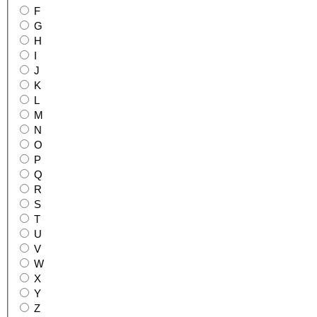
F
G
H
I
J
K
L
M
N
O
P
Q
R
S
T
U
V
W
X
Y
Z