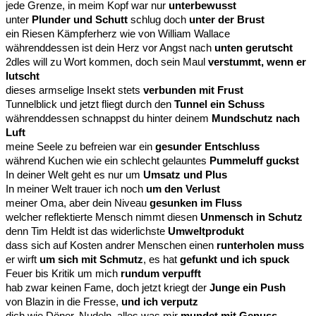
jede Grenze, in meim Kopf war nur
unterbewusst
unter
Plunder und Schutt
schlug doch
unter der Brust
ein Riesen Kämpferherz wie von William Wallace
währenddessen ist dein Herz vor Angst nach
unten gerutscht
2dles will zu Wort kommen, doch sein Maul
verstummt, wenn er
lutscht
dieses armselige Insekt stets
verbunden mit Frust
Tunnelblick und jetzt fliegt durch den
Tunnel ein Schuss
währenddessen schnappst du hinter deinem
Mundschutz nach
Luft
meine Seele zu befreien war ein
gesunder Entschluss
während Kuchen wie ein schlecht gelauntes
Pummeluff guckst
In deiner Welt geht es nur um
Umsatz und Plus
In meiner Welt trauer ich noch
um den Verlust
meiner Oma, aber dein Niveau
gesunken im Fluss
welcher reflektierte Mensch nimmt diesen
Unmensch in Schutz
denn Tim Heldt ist das widerlichste
Umweltprodukt
dass sich auf Kosten andrer Menschen einen
runterholen muss
er wirft
um sich mit Schmutz
, es hat
gefunkt und ich spuck
Feuer bis Kritik um mich
rundum verpufft
hab zwar keinen Fame, doch jetzt kriegt der
Junge ein Push
von Blazin in die Fresse,
und ich verputz
dich wie Döner, Nudeln, alles was mir
mundet mit Genuss