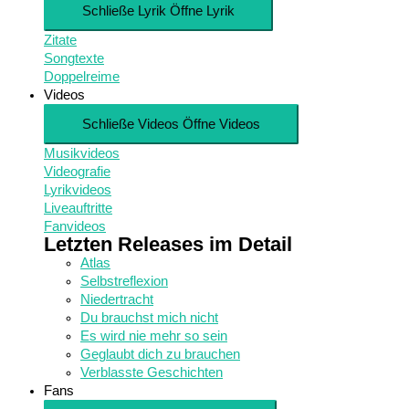
Schließe Lyrik
Öffne Lyrik
Zitate
Songtexte
Doppelreime
Videos
Schließe Videos
Öffne Videos
Musikvideos
Videografie
Lyrikvideos
Liveauftritte
Fanvideos
Letzten Releases im Detail
Atlas
Selbstreflexion
Niedertracht
Du brauchst mich nicht
Es wird nie mehr so sein
Geglaubt dich zu brauchen
Verblasste Geschichten
Fans