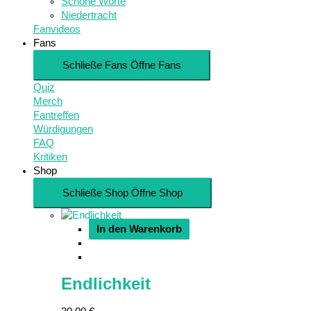
Schöne Worte
Niedertracht
Fanvideos
Fans
Schließe Fans
Öffne Fans
Quiz
Merch
Fantreffen
Würdigungen
FAQ
Kritiken
Shop
Schließe Shop
Öffne Shop
In den Warenkorb
Endlichkeit