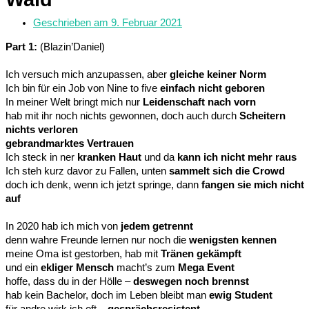
Geschrieben am
9. Februar 2021
Part 1:
(Blazin’Daniel)
Ich versuch mich anzupassen, aber
gleiche keiner Norm
Ich bin für ein Job von Nine to five
einfach nicht geboren
In meiner Welt bringt mich nur
Leidenschaft nach vorn
hab mit ihr noch nichts gewonnen, doch auch durch
Scheitern
nichts verloren
gebrandmarktes Vertrauen
Ich steck in ner
kranken Haut
und da
kann ich nicht mehr raus
Ich steh kurz davor zu Fallen, unten
sammelt sich die Crowd
doch ich denk, wenn ich jetzt springe, dann
fangen sie mich nicht
auf
In 2020 hab ich mich von
jedem getrennt
denn wahre Freunde lernen nur noch die
wenigsten kennen
meine Oma ist gestorben, hab mit
Tränen gekämpft
und ein
ekliger Mensch
macht’s zum
Mega Event
hoffe, dass du in der Hölle –
deswegen noch brennst
hab kein Bachelor, doch im Leben bleibt man
ewig Student
für andre wirk ich oft
– gesprächsresistent