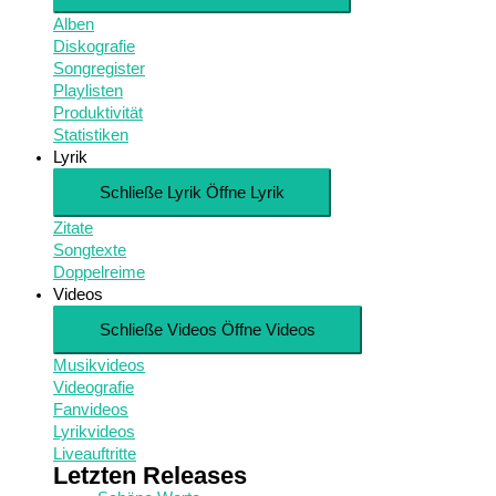
Alben
Diskografie
Songregister
Playlisten
Produktivität
Statistiken
Lyrik
Schließe Lyrik
Öffne Lyrik
Zitate
Songtexte
Doppelreime
Videos
Schließe Videos
Öffne Videos
Musikvideos
Videografie
Fanvideos
Lyrikvideos
Liveauftritte
Letzten Releases