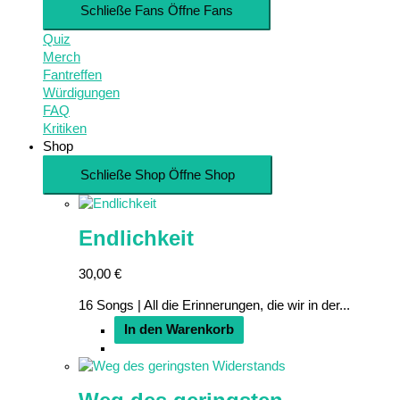
Schließe Fans
Öffne Fans
Quiz
Merch
Fantreffen
Würdigungen
FAQ
Kritiken
Shop
Schließe Shop
Öffne Shop
Endlichkeit
30,00
€
16 Songs | All die Erinnerungen, die wir in der...
In den Warenkorb