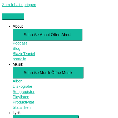
Zum Inhalt springen
About
Schließe About
Öffne About
Podcast
Blog
Blazin'Daniel
portfolio
Musik
Schließe Musik
Öffne Musik
Alben
Diskografie
Songregister
Playlisten
Produktivität
Statistiken
Lyrik