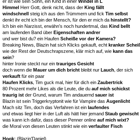
er ist wie sein Sohn, ein Kind in einer
Windel in L
Himmel
Herr Gott, denk nicht, dass der
King fällt
windschnell
steig ich aus den Trümmern und fick
Tim selbst
denkt ihr echt ich bin der Mensch, für den er mich da
hinstellt?
Ich bin ein Narzisst, erwähn’s noch hundertmal, das
Kind bellt
am laufenden Band über
Eigenschaften andrer
und wer bist du? ein Haufen
Scheiße vor der Kamera?
Breaking News, Blazin hat sich Klicks gekauft, echt
kranker Schei
wie der Rest der Deutschrapszene, klär mich auf, wie
kann das
sein
?
hinter Ironie steckt nur ein
trauriges Gesicht
doch wenn die
Mauer um dich bricht
bleibt nur
Lauch
, der sich
verkauft
für ein paar
Haufen Klicks
, Tim guck mal, hier für dich ein
Zaubertrick
80 Prozent mehr Likes als die Leute, die du
auf mich schickst
traurig ist
der Grund, warum Tim andauernd
sauer ist
Blazin ist sein Triggerkryptonit wie für Vampire das
Augenlicht
Mach sitz Tim, doch das Verfahren ist ein
laufendes
und etwas liegt hier in der Luft als hätt hier jemand
Staub gewischt
was kann ich dafür, dass dieser Penner online
auf mich wixt?
die Moral von diesen Leuten stinkt wie ein
verfaulter Fisch
Hook:
(Blazin’Daniel)