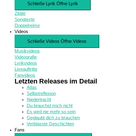
Schließe Lyrik
Öffne Lyrik
Zitate
Songtexte
Doppelreime
Videos
Schließe Videos
Öffne Videos
Musikvideos
Videografie
Lyrikvideos
Liveauftritte
Fanvideos
Letzten Releases im Detail
Atlas
Selbstreflexion
Niedertracht
Du brauchst mich nicht
Es wird nie mehr so sein
Geglaubt dich zu brauchen
Verblasste Geschichten
Fans