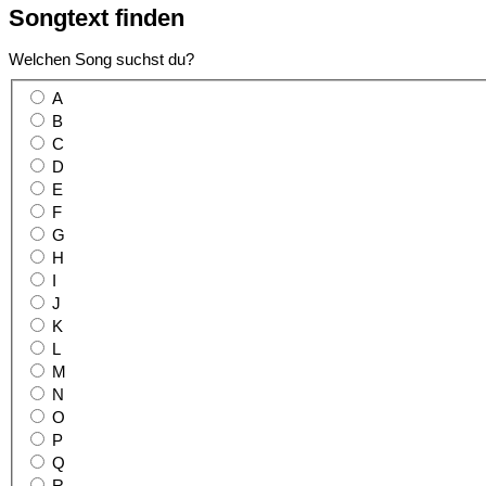
Songtext
finden
Welchen Song suchst du?
A
B
C
D
E
F
G
H
I
J
K
L
M
N
O
P
Q