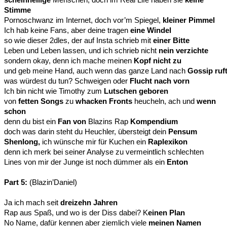
Stimme
Pornoschwanz im Internet, doch vor’m Spiegel,
kleiner Pimmel
Ich hab keine Fans, aber deine tragen
eine Windel
so wie dieser 2dles, der auf Insta schrieb mit
einer Bitte
Leben und Leben lassen, und ich schrieb nicht
nein verzichte
sondern okay, denn ich mache meinen
Kopf nicht zu
und geb meine Hand, auch wenn das ganze Land nach
Gossip ruf
was würdest du tun? Schweigen oder
Flucht nach vorn
Ich bin nicht wie Timothy zum
Lutschen geboren
von
fetten Songs
zu
whacken Fronts
heucheln, ach und
wenn
schon
denn du bist ein
Fan von
Blazins Rap
Kompendium
doch was darin steht du Heuchler, übersteigt dein
Pensum
Shenlong,
ich wünsche mir für Kuchen ein
Raplexikon
denn ich merk bei seiner Analyse zu vermeintlich schlechten
Lines von mir der Junge ist noch dümmer als ein
Enton
Part 5:
(Blazin’Daniel)
Ja ich mach seit
dreizehn Jahren
Rap aus Spaß, und wo is der Diss dabei? K
einen Plan
No Name, dafür kennen aber ziemlich viele
meinen Namen