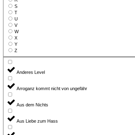
R
S
T
U
V
W
X
Y
Z
Anderes Level
Arroganz kommt nicht von ungefähr
Aus dem Nichts
Aus Liebe zum Hass