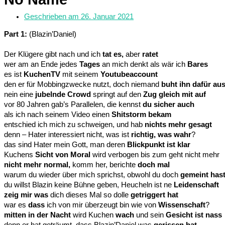
Geschrieben am
26. Januar 2021
Part 1:
(Blazin’Daniel)
Der Klügere gibt nach und ich
tat es,
aber
ratet
wer am an Ende jedes
Tages
an mich denkt als wär ich
Bares
es ist
KuchenTV
mit seinem
Youtubeaccount
den er für Mobbingzwecke nutzt, doch niemand
buht ihn dafür au
nein eine
jubelnde Crowd
springt auf den
Zug gleich mit auf
vor 80 Jahren gab’s Parallelen, die kennst
du sicher auch
als ich nach seinem Video einen
Shitstorm bekam
entschied ich mich zu schweigen, und hab
nichts mehr gesagt
denn – Hater interessiert nicht, was ist
richtig, was wahr
?
das sind Hater mein Gott, man deren
Blickpunkt ist klar
Kuchens
Sicht von Moral
wird verbogen bis zum geht nicht mehr
nicht mehr normal,
komm her, berichte
doch mal
warum du wieder über mich sprichst, obwohl du doch
gemeint has
du willst Blazin keine Bühne geben, Heucheln ist ne
Leidenschaft
zeig mir was
dich dieses Mal so dolle
getriggert hat
war es
dass
ich von mir überzeugt bin wie von
Wissenschaft
?
mitten in der Nacht
wird Kuchen
wach
und sein
Gesicht ist nass
denn er hat geträumt, dass Blazin’Daniel was
gerissen hat