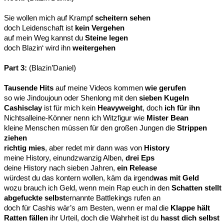
Sie wollen mich auf Krampf
scheitern sehen
doch Leidenschaft ist
kein Vergehen
auf mein Weg kannst du
Steine legen
doch Blazin‘ wird ihn
weitergehen
Part 3:
(Blazin’Daniel)
Tausende Hits
auf meine Videos kommen
wie gerufen
so wie Jindoujoun oder Shenlong mit den
sieben Kugeln
Cashisclay
ist für mich kein
Heavyweight
, doch
ich für ihn
Nichtsalleine-Könner nenn ich Witzfigur wie
Mister Bean
kleine Menschen müssen für den großen Jungen die
Strippen
ziehen
richtig mies
, aber redet mir dann was von
History
meine History, einundzwanzig Alben,
drei Eps
deine History nach sieben Jahren,
ein Release
würdest du das kontern wollen, käm da irgend
was mit Geld
wozu brauch ich Geld, wenn mein Rap euch in den
Schatten stellt
abgefuckte selbst
ernannte Battlekings rufen an
doch für Cashis wär’s am Besten, wenn er mal die
Klappe hält
Ratten fällen
ihr Urteil, doch die Wahrheit ist du
hasst dich selbst