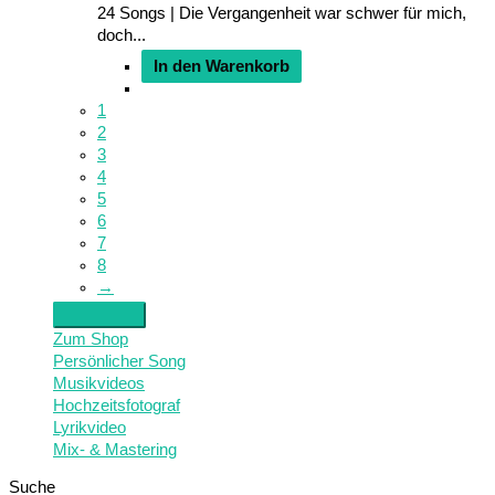
24 Songs | Die Vergangenheit war schwer für mich,
doch...
In den Warenkorb
1
2
3
4
5
6
7
8
→
Zum Shop
Persönlicher Song
Musikvideos
Hochzeitsfotograf
Lyrikvideo
Mix- & Mastering
Suche