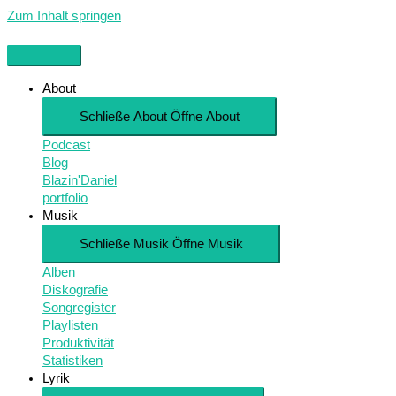
Zum Inhalt springen
About
Schließe About
Öffne About
Podcast
Blog
Blazin'Daniel
portfolio
Musik
Schließe Musik
Öffne Musik
Alben
Diskografie
Songregister
Playlisten
Produktivität
Statistiken
Lyrik