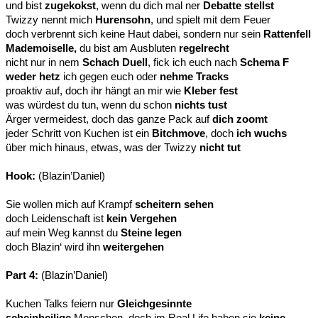
und bist
zugekokst
, wenn du dich mal ner
Debatte stellst
Twizzy nennt mich
Hurensohn
, und spielt mit dem Feuer
doch verbrennt sich keine Haut dabei, sondern nur sein
Rattenfell
Mademoiselle,
du bist am Ausbluten
regelrecht
nicht nur in nem
Schach Duell
, fick ich euch nach
Schema F
weder hetz
ich gegen euch oder
nehme Tracks
proaktiv auf, doch ihr hängt an mir wie
Kleber fest
was würdest du tun, wenn du schon
nichts tust
Ärger vermeidest, doch das ganze Pack auf
dich zoomt
jeder Schritt von Kuchen ist ein
Bitchmove
, doch
ich wuchs
über mich hinaus, etwas, was der Twizzy
nicht tut
Hook:
(Blazin’Daniel)
Sie wollen mich auf Krampf
scheitern sehen
doch Leidenschaft ist
kein Vergehen
auf mein Weg kannst du
Steine legen
doch Blazin‘ wird ihn
weitergehen
Part 4:
(Blazin’Daniel)
Kuchen Talks feiern nur
Gleichgesinnte
scheinheilige
Menschen, doch im Real Life haben sie
keine