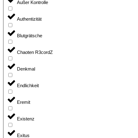
Außer Kontrolle
Authentizität
Blutgrätsche
Chaoten R3cordZ
Denkmal
Endlichkeit
Eremit
Existenz
Exitus