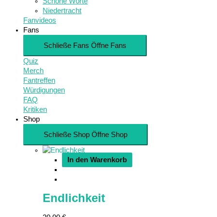
Schöne Worte
Niedertracht
Fanvideos
Fans
Schließe Fans
Öffne Fans
Quiz
Merch
Fantreffen
Würdigungen
FAQ
Kritiken
Shop
Schließe Shop
Öffne Shop
In den Warenkorb
Endlichkeit