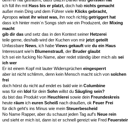
ich füll ihn mit
Hass bis er platzt,
doch hab
nichts gemacht
außer mein Ding und dem Führer viele
Klicks gebracht,
Apropos
wisst ihr wisst was,
ihn noch richtig
getriggert hat
dass ich hinter mein`n Songs steh wie ein Produzent, der
Mixing
macht
gib dir das
und setz das in den Kontext seiner
Hetzerei
teile gerne, deshalb wird der Kuchen von mir
jetzt geteilt
Unfassbare
News
, ich habe
Views gekauft
wie
du ein Haus
Interessant wie’n
Blumenstrauß
, der
Bruder glaubt
Ich sei ein fucking No Name, aber redet ständig über mich als
sei
ich wer
Er ist einem Kopf mit lauter Widersprüchen
eingesperrt
aber ist nicht schlimm, denn kein Mensch macht sich von
solchen
frei
doch hörst du nicht auf endet es bald wie in
Columbine
was für ein
Idol
für dein
Sohn
willst du
Säugling sein?
du bist das Produkt von
Heuchlerei
sowie dein
Freundeskreis
heute
räum
ich
euren Scheiß
nach draußen, ok
Feuer Frei
für dich geht’s ins Minus wie mein
Steuerbescheid
No Name Rapper, aber du schaust jeden Tag auf’s
Neue rein
und sieht er mich ist, dann ist er schnell gereizt wie Fred
Feuerstei