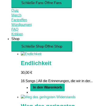
Schließe Fans
Öffne Fans
Quiz
Merch
Fantreffen
Würdigungen
FAQ
Kritiken
Shop
Schließe Shop
Öffne Shop
Endlichkeit
30,00
€
16 Songs | All die Erinnerungen, die wir in der...
In den Warenkorb