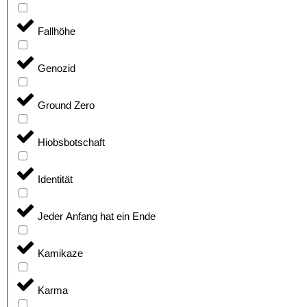
Fallhöhe
Genozid
Ground Zero
Hiobsbotschaft
Identität
Jeder Anfang hat ein Ende
Kamikaze
Karma