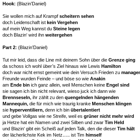
Hook:
(Blazin’Daniel)
Sie wollen mich auf Krampf
scheitern sehen
doch Leidenschaft ist
kein Vergehen
auf mein Weg kannst du
Steine legen
doch Blazin‘ wird ihn
weitergehen
Part 2:
(Blazin’Daniel)
Tut mir leid, dass die Line mit deinem Sohn über die
Grenze ging
da schoss ich wohl über’s Ziel hinaus wie Lewis
Hamilton
doch war nicht ernst gemeint wie dein Versuch Frieden zu
manage
Freunde wurden Feinde – und böse so wie
Anakin
am
Ende bin
ich ganz allein, weil Menschen keine
Engel sind
sie sagen ich bin nicht relevant, wieso juck ich dann wie
Brennseseln,
ihr zählt zu den
quengelnden hängenden
Mannequin,
die für mich wie traurig kranke
Menschen klingen
sie
hyperventiliern,
denn ich bin
übertalentiert
und gebe Vollgas wie ne Streife, weil es
grüner nicht mehr wird
ja Hetze hat ein Namen und zwei Silben und zwar
Tim Held
und Blazin‘ gibt ein Scheiß auf jeden Talk, den die dieser
Tim hält
der lächerlichste Kek im Netz….. ist Tim
himself