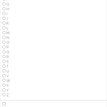
G
H
I
J
K
L
M
N
O
P
Q
R
S
T
U
V
W
X
Y
Z