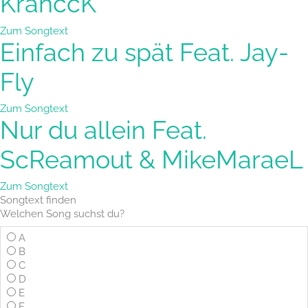
KranccK
Zum Songtext
Einfach zu spät Feat. Jay-
Fly
Zum Songtext
Nur du allein Feat.
ScReamout & MikeMaraeL
Zum Songtext
Songtext
finden
Welchen Song suchst du?
A
B
C
D
E
F