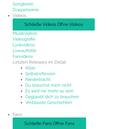
Songtexte
Doppelreime
Videos
Schließe Videos
Öffne Videos
Musikvideos
Videografie
Lyrikvideos
Liveauftritte
Fanvideos
Letzten Releases im Detail
Atlas
Selbstreflexion
Niedertracht
Du brauchst mich nicht
Es wird nie mehr so sein
Geglaubt dich zu brauchen
Verblasste Geschichten
Fans
Schließe Fans
Öffne Fans