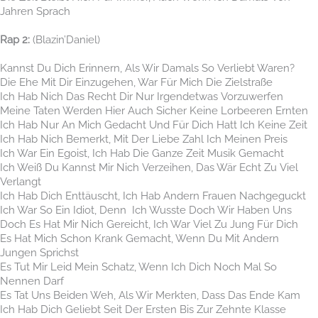
Jahren Sprach
Rap 2:
(Blazin’Daniel)
Kannst Du Dich Erinnern, Als Wir Damals So Verliebt Waren?
Die Ehe Mit Dir Einzugehen, War Für Mich Die Zielstraße
Ich Hab Nich Das Recht Dir Nur Irgendetwas Vorzuwerfen
Meine Taten Werden Hier Auch Sicher Keine Lorbeeren Ernten
Ich Hab Nur An Mich Gedacht Und Für Dich Hatt Ich Keine Zeit
Ich Hab Nich Bemerkt, Mit Der Liebe Zahl Ich Meinen Preis
Ich War Ein Egoist, Ich Hab Die Ganze Zeit Musik Gemacht
Ich Weiß Du Kannst Mir Nich Verzeihen, Das Wär Echt Zu Viel
Verlangt
Ich Hab Dich Enttäuscht, Ich Hab Andern Frauen Nachgeguckt
Ich War So Ein Idiot, Denn Ich Wusste Doch Wir Haben Uns
Doch Es Hat Mir Nich Gereicht, Ich War Viel Zu Jung Für Dich
Es Hat Mich Schon Krank Gemacht, Wenn Du Mit Andern
Jungen Sprichst
Es Tut Mir Leid Mein Schatz, Wenn Ich Dich Noch Mal So
Nennen Darf
Es Tat Uns Beiden Weh, Als Wir Merkten, Dass Das Ende Kam
Ich Hab Dich Geliebt Seit Der Ersten Bis Zur Zehnte Klasse