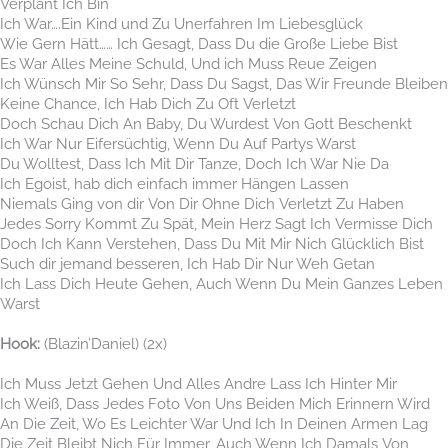
Verplant Ich Bin
Ich War….Ein Kind und Zu Unerfahren Im Liebesglück
Wie Gern Hätt…… Ich Gesagt, Dass Du die Große Liebe Bist
Es War Alles Meine Schuld, Und ich Muss Reue Zeigen
Ich Wünsch Mir So Sehr, Dass Du Sagst, Das Wir Freunde Bleiben
Keine Chance, Ich Hab Dich Zu Oft Verletzt
Doch Schau Dich An Baby, Du Wurdest Von Gott Beschenkt
Ich War Nur Eifersüchtig, Wenn Du Auf Partys Warst
Du Wolltest, Dass Ich Mit Dir Tanze, Doch Ich War Nie Da
Ich Egoist, hab dich einfach immer Hängen Lassen
Niemals Ging von dir Von Dir Ohne Dich Verletzt Zu Haben
Jedes Sorry Kommt Zu Spät, Mein Herz Sagt Ich Vermisse Dich
Doch Ich Kann Verstehen, Dass Du Mit Mir Nich Glücklich Bist
Such dir jemand besseren, Ich Hab Dir Nur Weh Getan
Ich Lass Dich Heute Gehen, Auch Wenn Du Mein Ganzes Leben
Warst
Hook:
(Blazin’Daniel) (2x)
Ich Muss Jetzt Gehen Und Alles Andre Lass Ich Hinter Mir
Ich Weiß, Dass Jedes Foto Von Uns Beiden Mich Erinnern Wird
An Die Zeit, Wo Es Leichter War Und Ich In Deinen Armen Lag
Die Zeit Bleibt Nich Für Immer, Auch Wenn Ich Damals Von