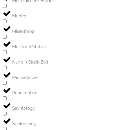
Mein falscher Bruder
Mentor
Misanthrop
Mut zur Wahrheit
Nur ein Stück Zeit
Panikattacke
Reanimation
Sayntology
Seelenkrieg