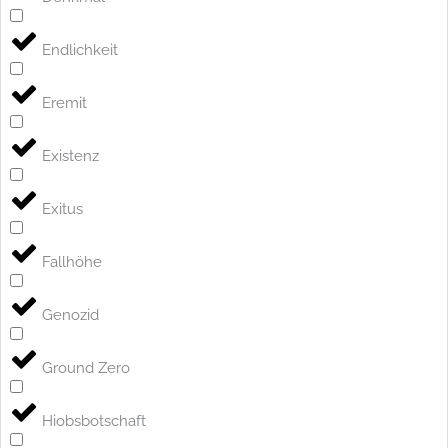
Endlichkeit
Eremit
Existenz
Exitus
Fallhöhe
Genozid
Ground Zero
Hiobsbotschaft