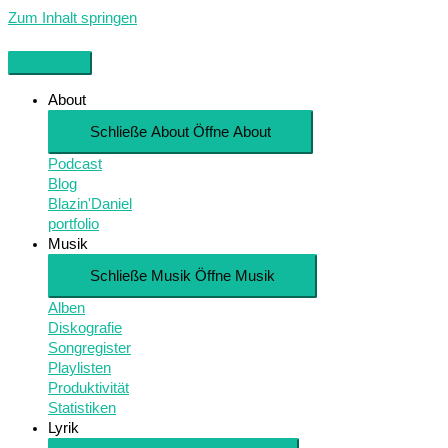
Zum Inhalt springen
About
Schließe About
Öffne About
Podcast
Blog
Blazin'Daniel
portfolio
Musik
Schließe Musik
Öffne Musik
Alben
Diskografie
Songregister
Playlisten
Produktivität
Statistiken
Lyrik