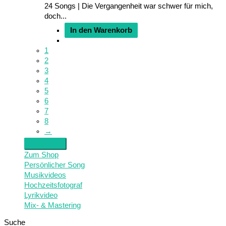
24 Songs | Die Vergangenheit war schwer für mich,
doch...
In den Warenkorb
1
2
3
4
5
6
7
8
→
Zum Shop
Persönlicher Song
Musikvideos
Hochzeitsfotograf
Lyrikvideo
Mix- & Mastering
Suche