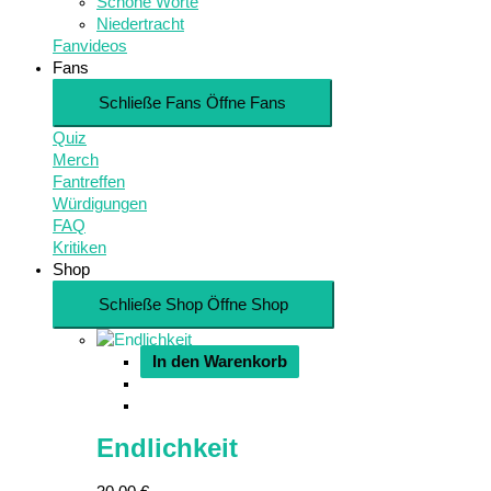
Schöne Worte
Niedertracht
Fanvideos
Fans
Schließe Fans
Öffne Fans
Quiz
Merch
Fantreffen
Würdigungen
FAQ
Kritiken
Shop
Schließe Shop
Öffne Shop
In den Warenkorb
Endlichkeit