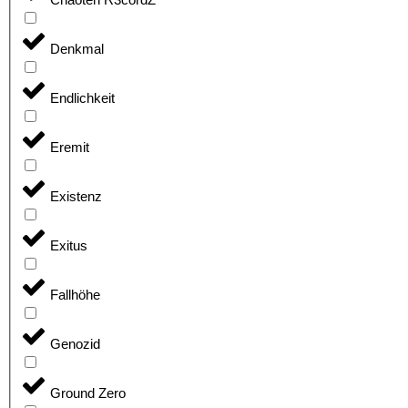
Denkmal
Endlichkeit
Eremit
Existenz
Exitus
Fallhöhe
Genozid
Ground Zero