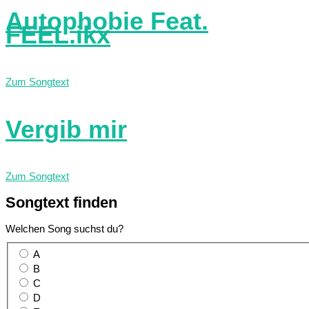
Autophobie Feat.
FEEL.ikx
Zum Songtext
Vergib mir
Zum Songtext
Songtext
finden
Welchen Song suchst du?
A
B
C
D