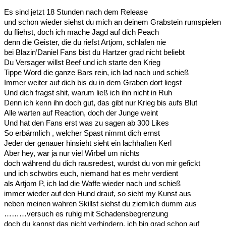
Es sind jetzt 18 Stunden nach dem Release
und schon wieder siehst du mich an deinem Grabstein rumspielen
du fliehst, doch ich mache Jagd auf dich Peach
denn die Geister, die du riefst Artjom, schlafen nie
bei Blazin’Daniel Fans bist du Hartzer grad nicht beliebt
Du Versager willst Beef und ich starte den Krieg
Tippe Word die ganze Bars rein, ich lad nach und schieß
Immer weiter auf dich bis du in dem Graben dort liegst
Und dich fragst shit, warum ließ ich ihn nicht in Ruh
Denn ich kenn ihn doch gut, das gibt nur Krieg bis aufs Blut
Alle warten auf Reaction, doch der Junge weint
Und hat den Fans erst was zu sagen ab 300 Likes
So erbärmlich , welcher Spast nimmt dich ernst
Jeder der genauer hinsieht sieht ein lachhaften Kerl
Aber hey, war ja nur viel Wirbel um nichts
doch während du dich rausredest, wurdst du von mir gefickt
und ich schwörs euch, niemand hat es mehr verdient
als Artjom P, ich lad die Waffe wieder nach und schieß
immer wieder auf den Hund drauf, so sieht my Kunst aus
neben meinen wahren Skillst siehst du ziemlich dumm aus
………versuch es ruhig mit Schadensbegrenzung
doch du kannst das nicht verhindern, ich bin grad schon auf