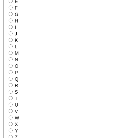
E
F
G
H
I
J
K
L
M
N
O
P
Q
R
S
T
U
V
W
X
Y
Z