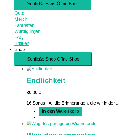
Schließe Fans
Öffne Fans
Quiz
Merch
Fantreffen
Würdigungen
FAQ
Kritiken
Shop
Schließe Shop
Öffne Shop
Endlichkeit
30,00
€
16 Songs | All die Erinnerungen, die wir in der...
In den Warenkorb