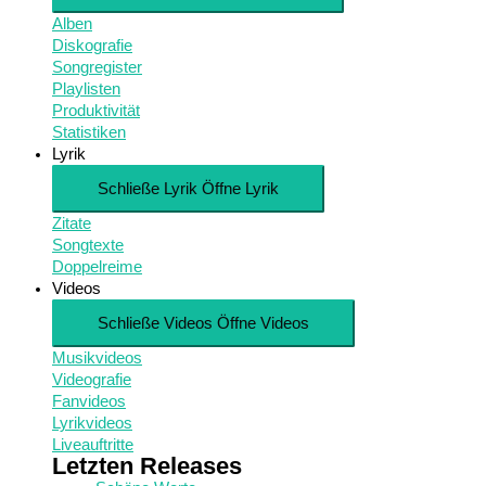
Alben
Diskografie
Songregister
Playlisten
Produktivität
Statistiken
Lyrik
Schließe Lyrik
Öffne Lyrik
Zitate
Songtexte
Doppelreime
Videos
Schließe Videos
Öffne Videos
Musikvideos
Videografie
Fanvideos
Lyrikvideos
Liveauftritte
Letzten Releases