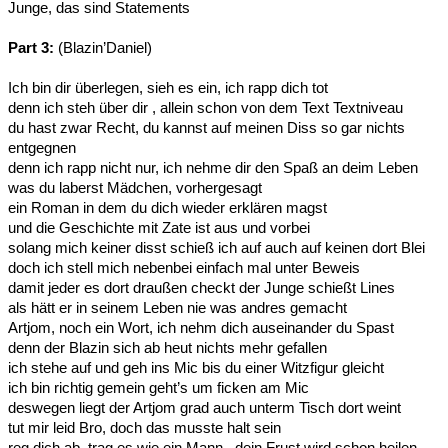
Junge, das sind Statements
Part 3:
(Blazin’Daniel)
Ich bin dir überlegen, sieh es ein, ich rapp dich tot
denn ich steh über dir , allein schon von dem Text Textniveau
du hast zwar Recht, du kannst auf meinen Diss so gar nichts
entgegnen
denn ich rapp nicht nur, ich nehme dir den Spaß an deim Leben
was du laberst Mädchen, vorhergesagt
ein Roman in dem du dich wieder erklären magst
und die Geschichte mit Zate ist aus und vorbei
solang mich keiner disst schieß ich auf auch auf keinen dort Blei
doch ich stell mich nebenbei einfach mal unter Beweis
damit jeder es dort draußen checkt der Junge schießt Lines
als hätt er in seinem Leben nie was andres gemacht
Artjom, noch ein Wort, ich nehm dich auseinander du Spast
denn der Blazin sich ab heut nichts mehr gefallen
ich stehe auf und geh ins Mic bis du einer Witzfigur gleicht
ich bin richtig gemein geht’s um ficken am Mic
deswegen liegt der Artjom grad auch unterm Tisch dort weint
tut mir leid Bro, doch das musste halt sein
reg dich ab, trag es wie ein Mann , dein Frust wird schon heilen