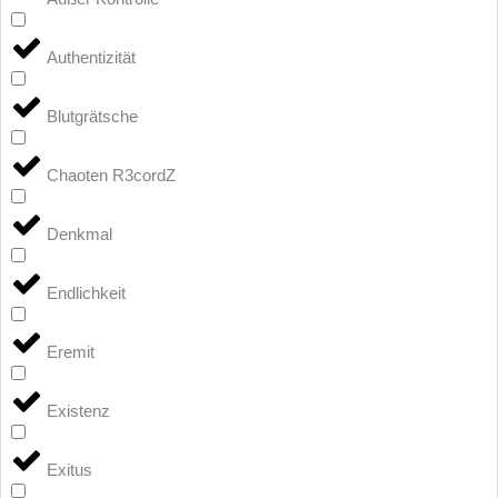
Authentizität
Blutgrätsche
Chaoten R3cordZ
Denkmal
Endlichkeit
Eremit
Existenz
Exitus