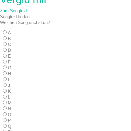
Zum Songtext
Songtext
finden
Welchen Song suchst du?
A
B
C
D
E
F
G
H
I
J
K
L
M
N
O
P
Q