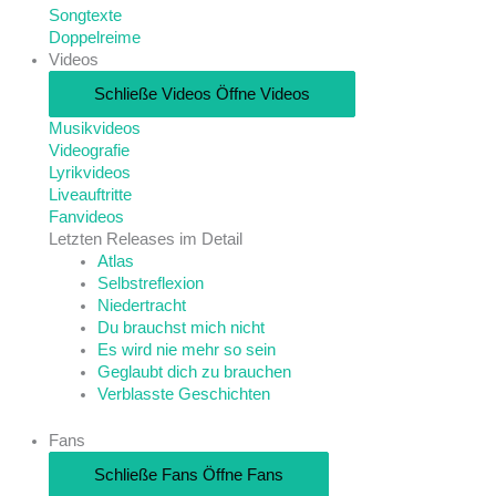
Songtexte
Doppelreime
Videos
Schließe Videos
Öffne Videos
Musikvideos
Videografie
Lyrikvideos
Liveauftritte
Fanvideos
Letzten Releases im Detail
Atlas
Selbstreflexion
Niedertracht
Du brauchst mich nicht
Es wird nie mehr so sein
Geglaubt dich zu brauchen
Verblasste Geschichten
Fans
Schließe Fans
Öffne Fans