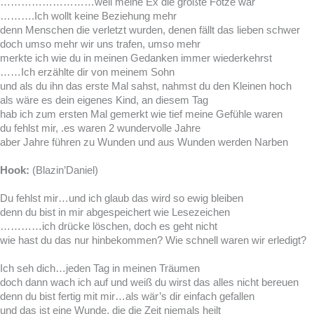
………………………weil meine Ex die größte Fotze war
……….Ich wollt keine Beziehung mehr
denn Menschen die verletzt wurden, denen fällt das lieben schwer
doch umso mehr wir uns trafen, umso mehr
merkte ich wie du in meinen Gedanken immer wiederkehrst
……Ich erzählte dir von meinem Sohn
und als du ihn das erste Mal sahst, nahmst du den Kleinen hoch
als wäre es dein eigenes Kind, an diesem Tag
hab ich zum ersten Mal gemerkt wie tief meine Gefühle waren
du fehlst mir, .es waren 2 wundervolle Jahre
aber Jahre führen zu Wunden und aus Wunden werden Narben
Hook:
(Blazin’Daniel)
Du fehlst mir…und ich glaub das wird so ewig bleiben
denn du bist in mir abgespeichert wie Lesezeichen
…………ich drücke löschen, doch es geht nicht
wie hast du das nur hinbekommen? Wie schnell waren wir erledigt?
Ich seh dich…jeden Tag in meinen Träumen
doch dann wach ich auf und weiß du wirst das alles nicht bereuen
denn du bist fertig mit mir…als wär’s dir einfach gefallen
und das ist eine Wunde, die die Zeit niemals heilt