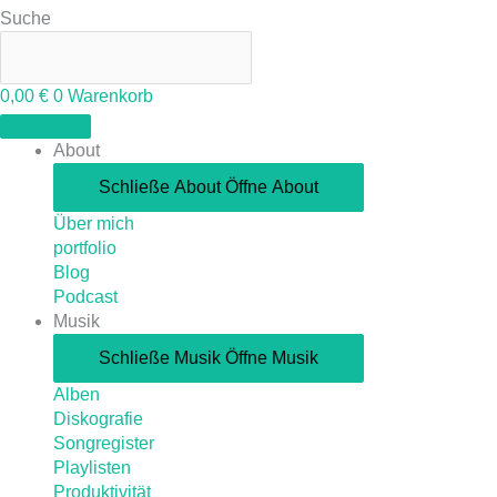
Suche
0,00
€
0
Warenkorb
About
Schließe About
Öffne About
Über mich
portfolio
Blog
Podcast
Musik
Schließe Musik
Öffne Musik
Alben
Diskografie
Songregister
Playlisten
Produktivität