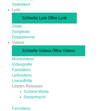
Statistiken
Lyrik
Schließe Lyrik
Öffne Lyrik
Zitate
Songtexte
Doppelreime
Videos
Schließe Videos
Öffne Videos
Musikvideos
Videografie
Fanvideos
Lyrikvideos
Liveauftritte
Letzten Releases
Schöne Worte
Niedertracht
Fanvideos