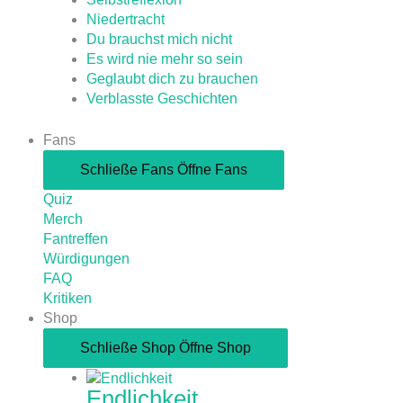
Niedertracht
Du brauchst mich nicht
Es wird nie mehr so sein
Geglaubt dich zu brauchen
Verblasste Geschichten
Fans
Schließe Fans
Öffne Fans
Quiz
Merch
Fantreffen
Würdigungen
FAQ
Kritiken
Shop
Schließe Shop
Öffne Shop
Endlichkeit