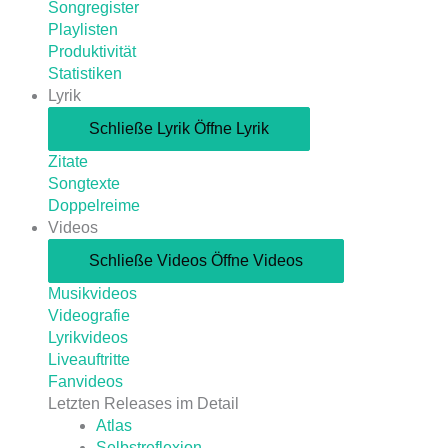
Songregister
Playlisten
Produktivität
Statistiken
Lyrik
Schließe Lyrik
Öffne Lyrik
Zitate
Songtexte
Doppelreime
Videos
Schließe Videos
Öffne Videos
Musikvideos
Videografie
Lyrikvideos
Liveauftritte
Fanvideos
Letzten Releases im Detail
Atlas
Selbstreflexion