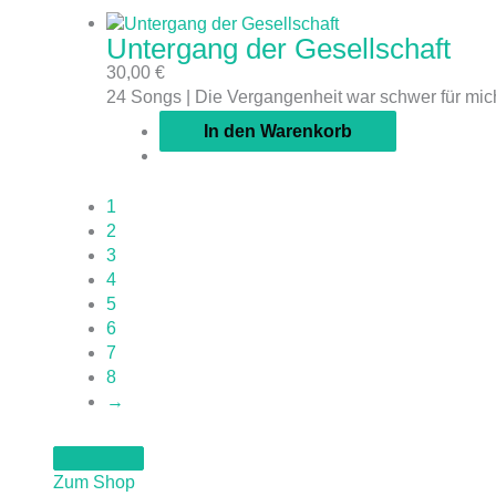
Untergang der Gesellschaft
30,00
€
24 Songs | Die Vergangenheit war schwer für mich
In den Warenkorb
1
2
3
4
5
6
7
8
→
Zum Shop