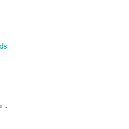
ds
,...