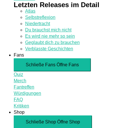
Letzten Releases im Detail
Atlas
Selbstreflexion
Niedertracht
Du brauchst mich nicht
Es wird nie mehr so sein
Geglaubt dich zu brauchen
Verblasste Geschichten
Fans
Schließe Fans
Öffne Fans
Quiz
Merch
Fantreffen
Würdigungen
FAQ
Kritiken
Shop
Schließe Shop
Öffne Shop