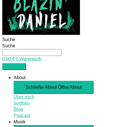
Suche
Suche
0,00
€
0
Warenkorb
About
Schließe About
Öffne About
Über mich
portfolio
Blog
Podcast
Musik