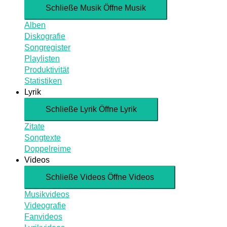
Schließe Musik
Öffne Musik
Alben
Diskografie
Songregister
Playlisten
Produktivität
Statistiken
Lyrik
Schließe Lyrik
Öffne Lyrik
Zitate
Songtexte
Doppelreime
Videos
Schließe Videos
Öffne Videos
Musikvideos
Videografie
Fanvideos