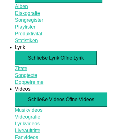
Alben
Diskografie
Songregister
Playlisten
Produktivität
Statistiken
Lyrik
Schließe Lyrik
Öffne Lyrik
Zitate
Songtexte
Doppelreime
Videos
Schließe Videos
Öffne Videos
Musikvideos
Videografie
Lyrikvideos
Liveauftritte
Fanvideos