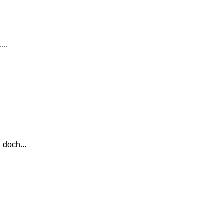
...
 doch...