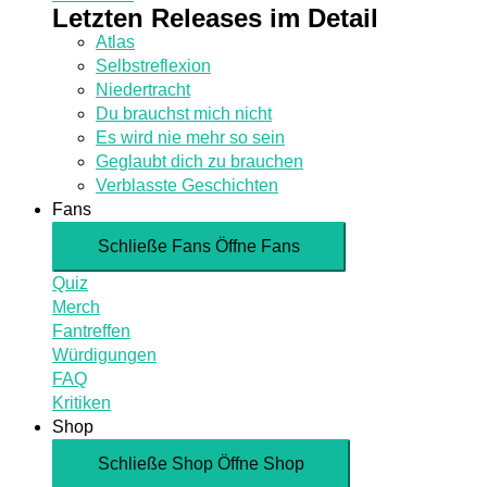
Letzten Releases im Detail
Atlas
Selbstreflexion
Niedertracht
Du brauchst mich nicht
Es wird nie mehr so sein
Geglaubt dich zu brauchen
Verblasste Geschichten
Fans
Schließe Fans
Öffne Fans
Quiz
Merch
Fantreffen
Würdigungen
FAQ
Kritiken
Shop
Schließe Shop
Öffne Shop