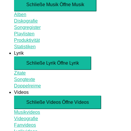
Schließe Musik
Öffne Musik
Alben
Diskografie
Songregister
Playlisten
Produktivität
Statistiken
Lyrik
Schließe Lyrik
Öffne Lyrik
Zitate
Songtexte
Doppelreime
Videos
Schließe Videos
Öffne Videos
Musikvideos
Videografie
Fanvideos