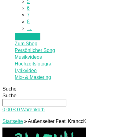
5
6
7
8
→
Zum Shop
Persönlicher Song
Musikvideos
Hochzeitsfotograf
Lyrikvideo
Mix- & Mastering
Suche
Suche
0,00
€
0
Warenkorb
Startseite
»
Außenseiter Feat. KranccK