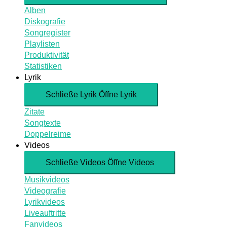
Alben
Diskografie
Songregister
Playlisten
Produktivität
Statistiken
Lyrik
Schließe Lyrik
Öffne Lyrik
Zitate
Songtexte
Doppelreime
Videos
Schließe Videos
Öffne Videos
Musikvideos
Videografie
Lyrikvideos
Liveauftritte
Fanvideos