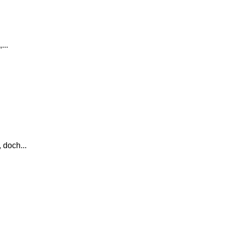
...
 doch...