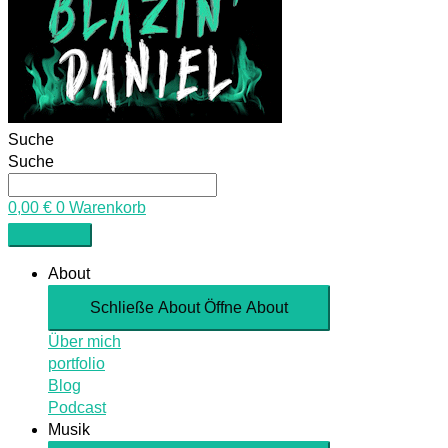
Suche
Suche
0,00
€
0
Warenkorb
About
Schließe About
Öffne About
Über mich
portfolio
Blog
Podcast
Musik