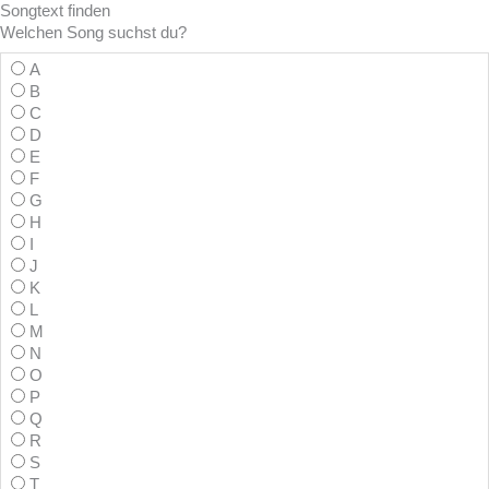
Songtext
finden
Welchen Song suchst du?
A
B
C
D
E
F
G
H
I
J
K
L
M
N
O
P
Q
R
S
T