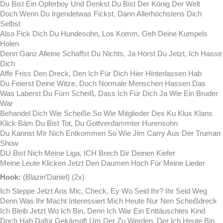
Du Bist Ein Opferboy Und Denkst Du Bist Der König Der Welt
Doch Wenn Du Irgendetwas Fickst, Dann Allerhöchstens Dich
Selbst
Also Fick Dich Du Hundesohn, Los Komm, Geh Deine Kumpels
Holen
Denn Ganz Alleine Schaffst Du Nichts, Ja Hörst Du Jetzt, Ich Hasse
Dich
Affe Friss Den Dreck, Den Ich Für Dich Hier Hinterlassen Hab
Du Feierst Deine Witze, Doch Normale Menschen Hassen Das
Was Laberst Du Fürn Scheiß, Dass Ich Für Dich Ja Wie Ein Bruder
War
Behandel Dich Wie Scheiße So Wie Mitglieder Des Ku Klux Klans
Klick Bäm Du Bist Tot, Du Gottverdammter Hurensohn
Du Kannst Mir Nich Entkommen So Wie Jim Carry Aus Der Truman
Show
DU Bist Nich Meine Liga, ICH Brech Dir Deinen Kiefer
Meine Leute Klicken Jetzt Den Daumen Hoch Für Meine Lieder
Hook:
(Blazin’Daniel) (2x)
Ich Steppe Jetzt Ans Mic, Check, Ey Wo Seid Ihr? Ihr Seid Weg
Denn Was Ihr Macht Interessiert Mich Heute Nur Nen Scheißdreck
Ich Bleib Jetzt Wo Ich Bin, Denn Ich War Ein Enttäuschtes Kind
Doch Hab Dafür Gekämpft Um Der Zu Werden, Der Ich Heute Bin