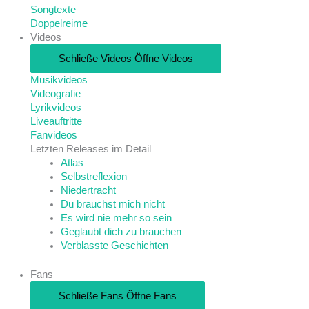
Songtexte
Doppelreime
Videos
Schließe Videos
Öffne Videos
Musikvideos
Videografie
Lyrikvideos
Liveauftritte
Fanvideos
Letzten Releases im Detail
Atlas
Selbstreflexion
Niedertracht
Du brauchst mich nicht
Es wird nie mehr so sein
Geglaubt dich zu brauchen
Verblasste Geschichten
Fans
Schließe Fans
Öffne Fans