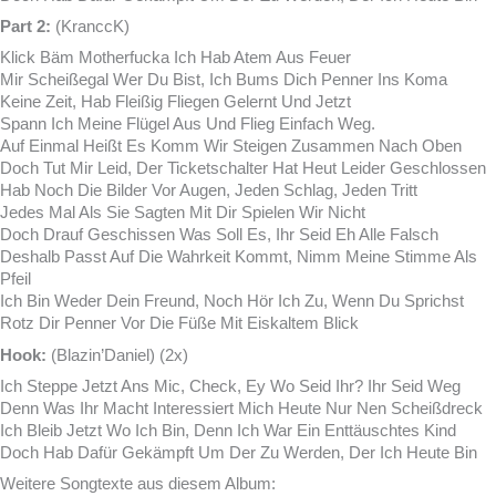
Part 2:
(KranccK)
Klick Bäm Motherfucka Ich Hab Atem Aus Feuer
Mir Scheißegal Wer Du Bist, Ich Bums Dich Penner Ins Koma
Keine Zeit, Hab Fleißig Fliegen Gelernt Und Jetzt
Spann Ich Meine Flügel Aus Und Flieg Einfach Weg.
Auf Einmal Heißt Es Komm Wir Steigen Zusammen Nach Oben
Doch Tut Mir Leid, Der Ticketschalter Hat Heut Leider Geschlossen
Hab Noch Die Bilder Vor Augen, Jeden Schlag, Jeden Tritt
Jedes Mal Als Sie Sagten Mit Dir Spielen Wir Nicht
Doch Drauf Geschissen Was Soll Es, Ihr Seid Eh Alle Falsch
Deshalb Passt Auf Die Wahrkeit Kommt, Nimm Meine Stimme Als
Pfeil
Ich Bin Weder Dein Freund, Noch Hör Ich Zu, Wenn Du Sprichst
Rotz Dir Penner Vor Die Füße Mit Eiskaltem Blick
Hook:
(Blazin’Daniel) (2x)
Ich Steppe Jetzt Ans Mic, Check, Ey Wo Seid Ihr? Ihr Seid Weg
Denn Was Ihr Macht Interessiert Mich Heute Nur Nen Scheißdreck
Ich Bleib Jetzt Wo Ich Bin, Denn Ich War Ein Enttäuschtes Kind
Doch Hab Dafür Gekämpft Um Der Zu Werden, Der Ich Heute Bin
Weitere Songtexte aus diesem Album: