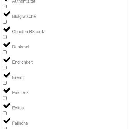
Authentizität
Blutgrätsche
Chaoten R3cordZ
Denkmal
Endlichkeit
Eremit
Existenz
Exitus
Fallhöhe