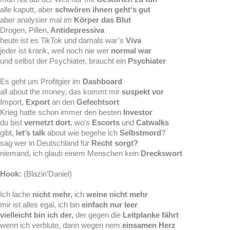
alle kaputt, aber
schwören ihnen geht‘s gut
aber analysier mal im
Körper
das Blut
Drogen, Pillen,
Antidepressiva
heute ist es TikTok und damals war’s
Viva
jeder ist krank, weil noch nie wer
normal war
und selbst der Psychiater, braucht ein
Psychiater
Es geht um Profitgier im
Dashboard
all about the money, das kommt mir
suspekt vor
Import,
Export
an den
Gefechtsort
Krieg hatte schon immer den besten
Investor
du bist
vernetzt dort
, wo‘s
Escorts
und
Catwalks
gibt,
let’s talk
about wie begehe ich
Selbstmord
?
sag wer in Deutschland für
Recht sorgt?
niemand, ich glaub einem Menschen kein
Dreckswort
Hook:
(Blazin’Daniel)
Ich lache
nicht mehr,
ich
weine nicht mehr
mir ist alles egal, ich bin
einfach nur leer
vielleicht bin ich der,
der gegen die
Leitplanke fährt
wenn ich verblute, dann wegen nem
einsamen Herz