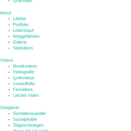
Lyrikvideo
About
Lifeline
Portfolio
Lebenslauf
Weggefährten
Galerie
Statistiken
Videos
Musikvideos
Videografie
Lyrikvideos
Liveauftritte
Fanvideos
Letztes Video
Songtexte
Gestaltenwandler
Sozialphobie
Totgeschwiegen
Heute bin ich reich