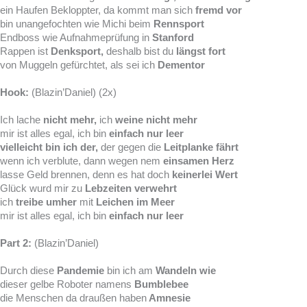
ein Haufen Bekloppter, da kommt man sich
fremd vor
bin unangefochten wie Michi beim
Rennsport
Endboss wie Aufnahmeprüfung in
Stanford
Rappen ist
Denksport,
deshalb bist du
längst fort
von Muggeln gefürchtet, als sei ich
Dementor
Hook:
(Blazin’Daniel) (2x)
Ich lache
nicht mehr,
ich
weine nicht mehr
mir ist alles egal, ich bin
einfach nur leer
vielleicht bin ich der,
der gegen die
Leitplanke fährt
wenn ich verblute, dann wegen nem
einsamen Herz
lasse Geld brennen, denn es hat doch
keinerlei Wert
Glück wurd mir zu
Lebzeiten verwehrt
ich
treibe umher
mit
Leichen im Meer
mir ist alles egal, ich bin
einfach nur leer
Part 2:
(Blazin’Daniel)
Durch diese
Pandemie
bin ich am
Wandeln wie
dieser gelbe Roboter namens
Bumblebee
die Menschen da draußen haben
Amnesie