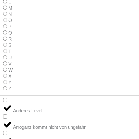
L
M
N
O
P
Q
R
S
T
U
V
W
X
Y
Z
Anderes Level
Arroganz kommt nicht von ungefähr