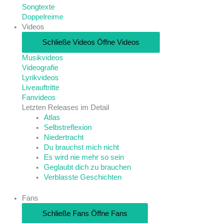
Songtexte
Doppelreime
Videos
Schließe Videos
Öffne Videos
Musikvideos
Videografie
Lyrikvideos
Liveauftritte
Fanvideos
Letzten Releases im Detail
Atlas
Selbstreflexion
Niedertracht
Du brauchst mich nicht
Es wird nie mehr so sein
Geglaubt dich zu brauchen
Verblasste Geschichten
Fans
Schließe Fans
Öffne Fans