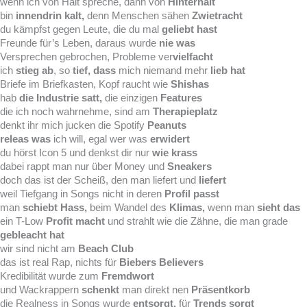
wenn ich von Halt spreche, dann von
Hinterhalt
bin
innendrin kalt,
denn Menschen sähen
Zwietracht
du kämpfst gegen Leute, die du mal
geliebt hast
Freunde für’s Leben, daraus wurde
nie was
Versprechen gebrochen, Probleme ver
vielfacht
ich
stieg ab
, so
tief, dass
mich niemand mehr
lieb hat
Briefe im Briefkasten, Kopf raucht wie
Shishas
hab
die
Industrie satt,
die einzigen
Features
die ich noch wahrnehme, sind am
Therapieplatz
denkt ihr mich jucken die Spotify
Peanuts
releas was
ich will, egal wer was
erwidert
du hörst Icon 5 und denkst dir nur
wie krass
dabei rappt man nur über Money und
Sneakers
doch das ist der Scheiß, den man liefert und
liefert
weil Tiefgang in Songs nicht in deren
Profil passt
man
schiebt Hass,
beim Wandel des
Klimas,
wenn man
sieht das
ein T-Low
Profit macht
und strahlt wie die Zähne, die man grade
gebleacht hat
wir sind nicht am
Beach Club
das ist real Rap, nichts für
Biebers Believers
Kredibilität wurde zum
Fremdwort
und Wackrappern
schenkt
man direkt nen
Präsentkorb
die Realness in Songs wurde
entsorgt,
für
Trends sorgt