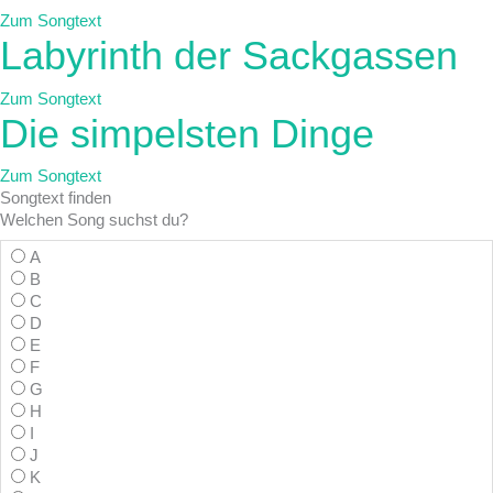
Zum Songtext
Labyrinth der Sackgassen
Zum Songtext
Die simpelsten Dinge
Zum Songtext
Songtext
finden
Welchen Song suchst du?
A
B
C
D
E
F
G
H
I
J
K