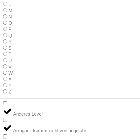
L
M
N
O
P
Q
R
S
T
U
V
W
X
Y
Z
Anderes Level
Arroganz kommt nicht von ungefähr