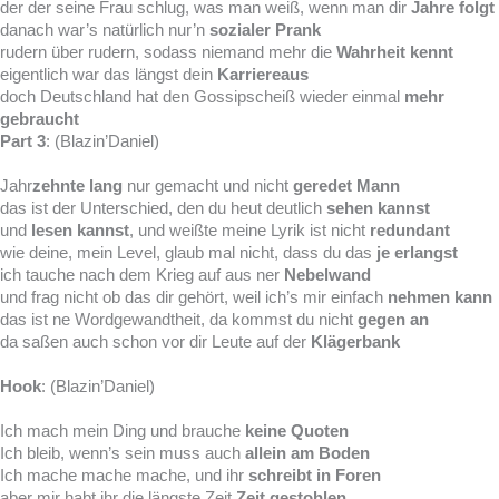
der der seine Frau schlug, was man weiß, wenn man dir
Jahre folgt
danach war’s natürlich nur’n
sozialer Prank
rudern über rudern, sodass niemand mehr die
Wahrheit kennt
eigentlich war das längst dein
Karriereaus
doch Deutschland hat den Gossipscheiß wieder einmal
mehr
gebraucht
Part 3
: (Blazin’Daniel)
Jahr
zehnte lang
nur gemacht und nicht
geredet Mann
das ist der Unterschied, den du heut deutlich
sehen kannst
und
lesen kannst
, und weißte meine Lyrik ist nicht
redundant
wie deine, mein Level, glaub mal nicht, dass du das
je erlangst
ich tauche nach dem Krieg auf aus ner
Nebelwand
und frag nicht ob das dir gehört, weil ich’s mir einfach
nehmen kann
das ist ne Wordgewandtheit, da kommst du nicht
gegen an
da saßen auch schon vor dir Leute auf der
Klägerbank
Hook
: (Blazin’Daniel)
Ich mach mein Ding und brauche
keine Quoten
Ich bleib, wenn’s sein muss auch
allein am Boden
Ich mache mache mache, und ihr
schreibt in Foren
aber mir habt ihr die längste Zeit
Zeit gestohlen