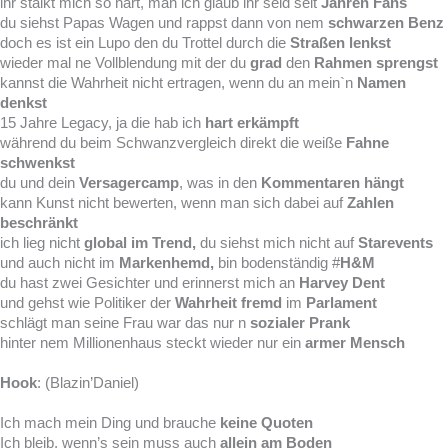
ihr stalkt mich so hart, man ich glaub ihr seid seit
Jahren Fans
du siehst Papas Wagen und rappst dann von nem
schwarzen Benz
doch es ist ein Lupo den du Trottel durch die
Straßen lenkst
wieder mal ne Vollblendung mit der du
grad
den
Rahmen sprengst
kannst die Wahrheit nicht ertragen, wenn du an mein`n
Namen
denkst
15 Jahre Legacy, ja die hab ich
hart erkämpft
während du beim Schwanzvergleich direkt die weiße
Fahne
schwenkst
du und dein
Versagercamp
, was in den
Kommentaren hängt
kann Kunst nicht bewerten, wenn man sich dabei auf
Zahlen
beschränkt
ich lieg nicht
global im Trend,
du siehst mich nicht auf
Starevents
und auch nicht im
Markenhemd,
bin bodenständig #
H&M
du hast zwei Gesichter und erinnerst mich an
Harvey Dent
und gehst wie Politiker der
Wahrheit fremd
im
Parlament
schlägt man seine Frau war das nur n
sozialer Prank
hinter nem Millionenhaus steckt wieder nur ein
armer Mensch
Hook
: (Blazin’Daniel)
Ich mach mein Ding und brauche
keine Quoten
Ich bleib, wenn’s sein muss auch
allein am Boden