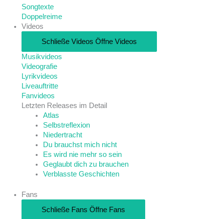
Songtexte
Doppelreime
Videos
Schließe Videos
Öffne Videos
Musikvideos
Videografie
Lyrikvideos
Liveauftritte
Fanvideos
Letzten Releases im Detail
Atlas
Selbstreflexion
Niedertracht
Du brauchst mich nicht
Es wird nie mehr so sein
Geglaubt dich zu brauchen
Verblasste Geschichten
Fans
Schließe Fans
Öffne Fans