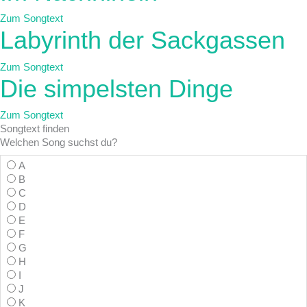
Zum Songtext
Labyrinth der Sackgassen
Zum Songtext
Die simpelsten Dinge
Zum Songtext
Songtext
finden
Welchen Song suchst du?
A
B
C
D
E
F
G
H
I
J
K