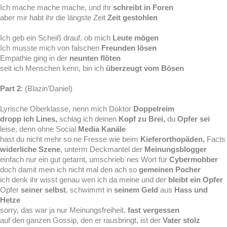
Ich mache mache mache, und ihr
schreibt in Foren
aber mir habt ihr die längste Zeit
Zeit gestohlen
Ich geb ein Scheiß drauf, ob mich
Leute mögen
Ich musste mich von falschen
Freunden lösen
Empathie ging in der
neunten flöten
seit ich Menschen kenn, bin ich
überzeugt vom Bösen
Part 2
: (Blazin’Daniel)
Lyrische Oberklasse, nenn mich Doktor
Doppelreim
dropp ich Lines,
schlag ich deinen
Kopf zu Brei,
du
Opfer sei
leise, denn ohne Social
Media Kanäle
hast du nicht mehr so ne Fresse wie beim
Kieferorthopäden,
Facts
widerliche Szene
, unterm Deckmantel der
Meinungsblogger
einfach nur ein gut getarnt, umschrieb`nes Wort für
Cybermobber
doch damit mein ich nicht mal den ach so
gemeinen Pocher
ich denk ihr wisst genau wen ich da meine und der
bleibt ein Opfer
Opfer
seiner selbst
, schwimmt in
seinem Geld
aus
Hass und
Hetze
sorry, das war ja nur Meinungsfreiheit,
fast vergessen
auf den ganzen Gossip, den er rausbringt, ist der
Vater stolz