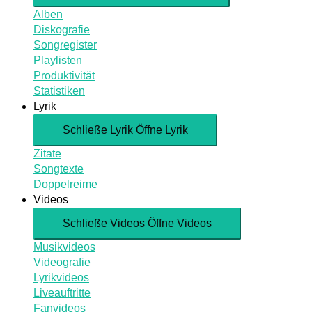
Alben
Diskografie
Songregister
Playlisten
Produktivität
Statistiken
Lyrik
Schließe Lyrik
Öffne Lyrik
Zitate
Songtexte
Doppelreime
Videos
Schließe Videos
Öffne Videos
Musikvideos
Videografie
Lyrikvideos
Liveauftritte
Fanvideos