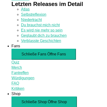
Letzten Releases im Detail
Atlas
Selbstreflexion
Niedertracht
Du brauchst mich nicht
Es wird nie mehr so sein
Geglaubt dich zu brauchen
Verblasste Geschichten
Fans
Schließe Fans
Öffne Fans
Quiz
Merch
Fantreffen
Würdigungen
FAQ
Kritiken
Shop
Schließe Shop
Öffne Shop