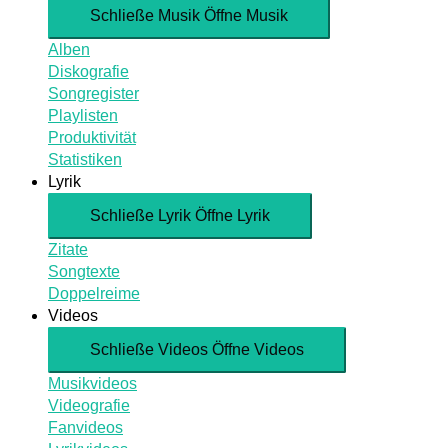
Schließe Musik
Öffne Musik
Alben
Diskografie
Songregister
Playlisten
Produktivität
Statistiken
Lyrik
Schließe Lyrik
Öffne Lyrik
Zitate
Songtexte
Doppelreime
Videos
Schließe Videos
Öffne Videos
Musikvideos
Videografie
Fanvideos