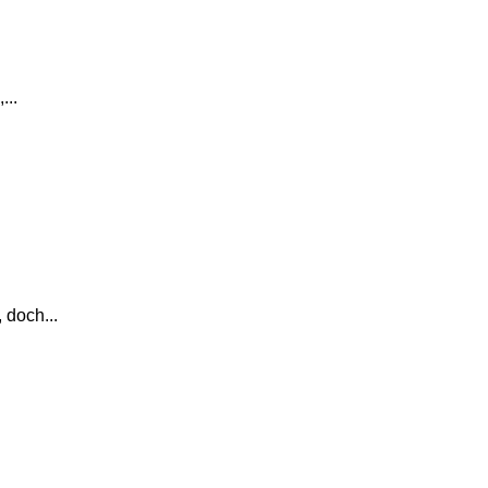
...
 doch...