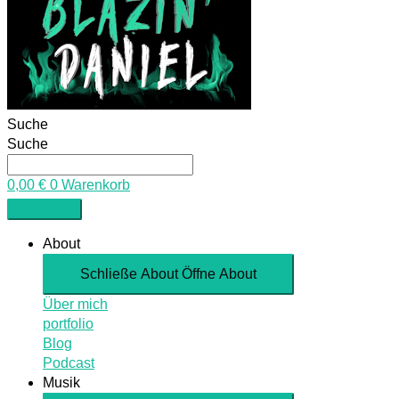
Suche
Suche
0,00
€
0
Warenkorb
About
Schließe About
Öffne About
Über mich
portfolio
Blog
Podcast
Musik