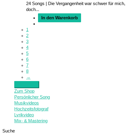
24 Songs | Die Vergangenheit war schwer für mich,
doch...
In den Warenkorb
1
2
3
4
5
6
7
8
→
Zum Shop
Persönlicher Song
Musikvideos
Hochzeitsfotograf
Lyrikvideo
Mix- & Mastering
Suche