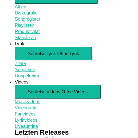
Alben
Diskografie
Songregister
Playlisten
Produktivität
Statistiken
Lyrik
Schließe Lyrik
Öffne Lyrik
Zitate
Songtexte
Doppelreime
Videos
Schließe Videos
Öffne Videos
Musikvideos
Videografie
Fanvideos
Lyrikvideos
Liveauftritte
Letzten Releases