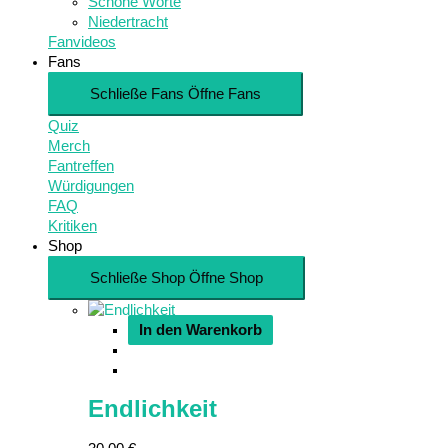
Schöne Worte
Niedertracht
Fanvideos
Fans
Schließe Fans
Öffne Fans
Quiz
Merch
Fantreffen
Würdigungen
FAQ
Kritiken
Shop
Schließe Shop
Öffne Shop
In den Warenkorb
Endlichkeit