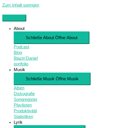
Zum Inhalt springen
About
Schließe About
Öffne About
Podcast
Blog
Blazin'Daniel
portfolio
Musik
Schließe Musik
Öffne Musik
Alben
Diskografie
Songregister
Playlisten
Produktivität
Statistiken
Lyrik