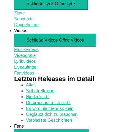
Schließe Lyrik
Öffne Lyrik
Zitate
Songtexte
Doppelreime
Videos
Schließe Videos
Öffne Videos
Musikvideos
Videografie
Lyrikvideos
Liveauftritte
Fanvideos
Letzten Releases im Detail
Atlas
Selbstreflexion
Niedertracht
Du brauchst mich nicht
Es wird nie mehr so sein
Geglaubt dich zu brauchen
Verblasste Geschichten
Fans