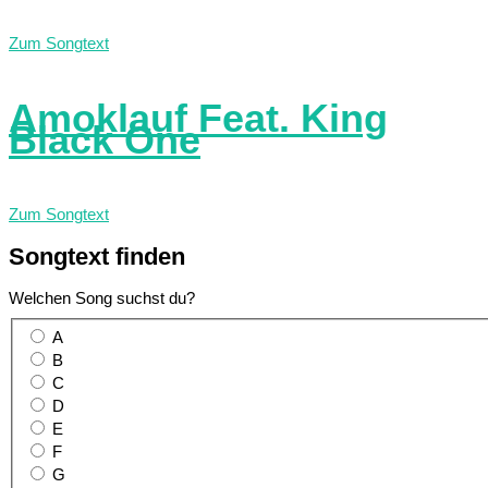
Zum Songtext
Amoklauf Feat. King
Black One
Zum Songtext
Songtext
finden
Welchen Song suchst du?
A
B
C
D
E
F
G