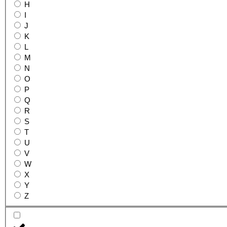
H
I
J
K
L
M
N
O
P
Q
R
S
T
U
V
W
X
Y
Z