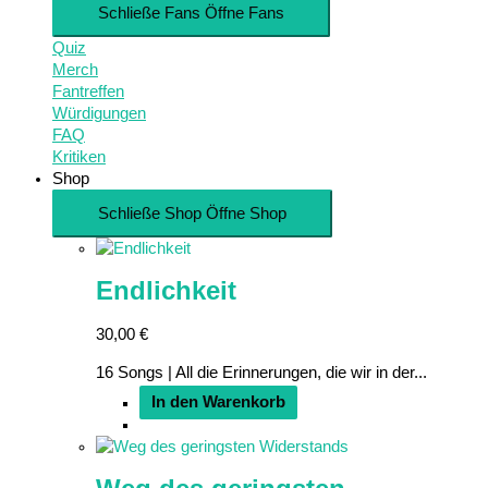
Schließe Fans
Öffne Fans
Quiz
Merch
Fantreffen
Würdigungen
FAQ
Kritiken
Shop
Schließe Shop
Öffne Shop
Endlichkeit
30,00
€
16 Songs | All die Erinnerungen, die wir in der...
In den Warenkorb