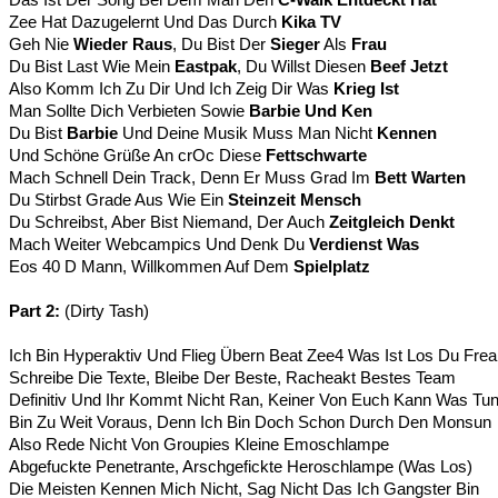
Zee Hat Dazugelernt Und Das Durch
Kika TV
Geh Nie
Wieder Raus
, Du Bist Der
Sieger
Als
Frau
Du Bist Last Wie Mein
Eastpak
, Du Willst Diesen
Beef Jetzt
Also Komm Ich Zu Dir Und Ich Zeig Dir Was
Krieg Ist
Man Sollte Dich Verbieten Sowie
Barbie Und Ken
Du Bist
Barbie
Und Deine Musik Muss Man Nicht
Kennen
Und Schöne Grüße An crOc Diese
Fettschwarte
Mach Schnell Dein Track, Denn Er Muss Grad Im
Bett Warten
Du Stirbst Grade Aus Wie Ein
Steinzeit Mensch
Du Schreibst, Aber Bist Niemand, Der Auch
Zeitgleich Denkt
Mach Weiter Webcampics Und Denk Du
Verdienst Was
Eos 40 D Mann, Willkommen Auf Dem
Spielplatz
Part 2:
(Dirty Tash)
Ich Bin Hyperaktiv Und Flieg Übern Beat Zee4 Was Ist Los Du Fre
Schreibe Die Texte, Bleibe Der Beste, Racheakt Bestes Team
Definitiv Und Ihr Kommt Nicht Ran, Keiner Von Euch Kann Was Tu
Bin Zu Weit Voraus, Denn Ich Bin Doch Schon Durch Den Monsun
Also Rede Nicht Von Groupies Kleine Emoschlampe
Abgefuckte Penetrante, Arschgefickte Heroschlampe (Was Los)
Die Meisten Kennen Mich Nicht, Sag Nicht Das Ich Gangster Bin