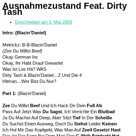
Ausnahmezustand Feat. Dirty
Tash
Geschrieben am
3. Mai 2009
Intro: (Blazin’Daniel)
Metrickz: B-B-Blazin’Daniel
(Zee Du Willst Beef)
Okay German Inc
Okay, Ihr Habt Drauf Gewartet
Was Ist Los Hä? WAS
Dirty Tash & Blazin’Daniel…Z Und Die 4
Hitman…Wer Bist Du Nur?
Part 1:
(Blazin’Daniel)
Zee
Du Willst
Beef
Und Ich Hack Dir Dein
Fuß Ab
Pass Auf Jetzt Was
Du Sagst
, Ich Verrichte Ein
Blutbad
Ja Du Machst Auf Deep, Aber Sitzt
Tief
In Der
Scheiße
Du Suchst Einen Ausweg, Doch Du
Siehst
Leider
Keinen
Ich Hol Mir Das Kopfgeld, Was Man Auf
Zee4 Gesetzt Hast
Das Ist Der Song Bei Dem Man Den
C-Walk Entdeckt Hat