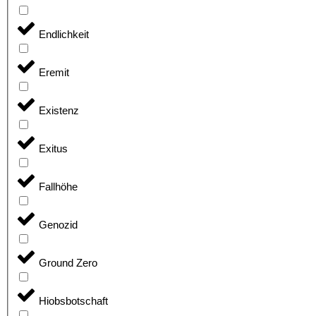
Endlichkeit
Eremit
Existenz
Exitus
Fallhöhe
Genozid
Ground Zero
Hiobsbotschaft