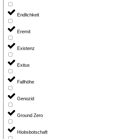
Endlichkeit
Eremit
Existenz
Exitus
Fallhöhe
Genozid
Ground Zero
Hiobsbotschaft