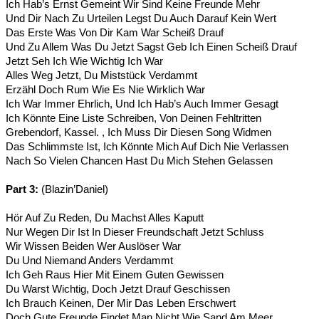
Ich Hab’s Ernst Gemeint Wir Sind Keine Freunde Mehr
Und Dir Nach Zu Urteilen Legst Du Auch Darauf Kein Wert
Das Erste Was Von Dir Kam War Scheiß Drauf
Und Zu Allem Was Du Jetzt Sagst Geb Ich Einen Scheiß Drauf
Jetzt Seh Ich Wie Wichtig Ich War
Alles Weg Jetzt, Du Miststück Verdammt
Erzähl Doch Rum Wie Es Nie Wirklich War
Ich War Immer Ehrlich, Und Ich Hab’s Auch Immer Gesagt
Ich Könnte Eine Liste Schreiben, Von Deinen Fehltritten
Grebendorf, Kassel. , Ich Muss Dir Diesen Song Widmen
Das Schlimmste Ist, Ich Könnte Mich Auf Dich Nie Verlassen
Nach So Vielen Chancen Hast Du Mich Stehen Gelassen
Part 3:
(Blazin’Daniel)
Hör Auf Zu Reden, Du Machst Alles Kaputt
Nur Wegen Dir Ist In Dieser Freundschaft Jetzt Schluss
Wir Wissen Beiden Wer Auslöser War
Du Und Niemand Anders Verdammt
Ich Geh Raus Hier Mit Einem Guten Gewissen
Du Warst Wichtig, Doch Jetzt Drauf Geschissen
Ich Brauch Keinen, Der Mir Das Leben Erschwert
Doch Gute Freunde Findet Man Nicht Wie Sand Am Meer