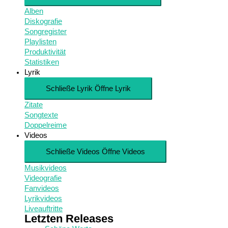
Alben
Diskografie
Songregister
Playlisten
Produktivität
Statistiken
Lyrik
Schließe Lyrik
Öffne Lyrik
Zitate
Songtexte
Doppelreime
Videos
Schließe Videos
Öffne Videos
Musikvideos
Videografie
Fanvideos
Lyrikvideos
Liveauftritte
Letzten Releases