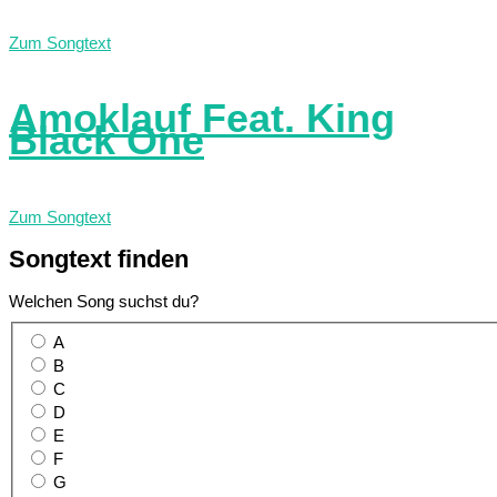
Zum Songtext
Amoklauf Feat. King
Black One
Zum Songtext
Songtext
finden
Welchen Song suchst du?
A
B
C
D
E
F
G