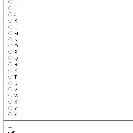
H
I
J
K
L
M
N
O
P
Q
R
S
T
U
V
W
X
Y
Z