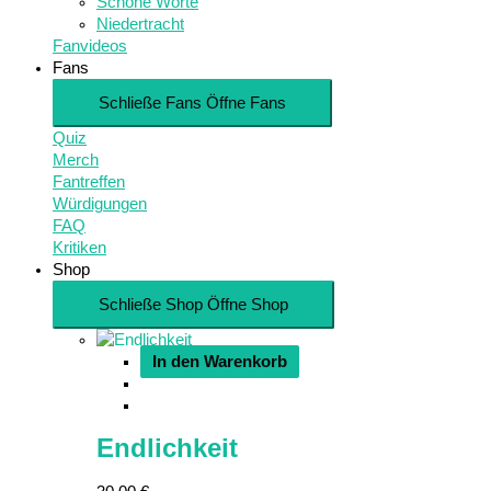
Schöne Worte
Niedertracht
Fanvideos
Fans
Schließe Fans
Öffne Fans
Quiz
Merch
Fantreffen
Würdigungen
FAQ
Kritiken
Shop
Schließe Shop
Öffne Shop
In den Warenkorb
Endlichkeit