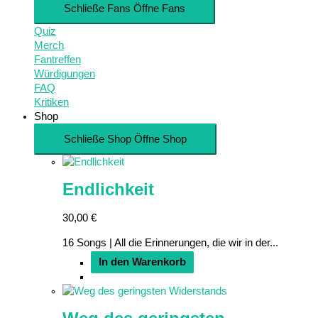
Schließe Fans
Öffne Fans
Quiz
Merch
Fantreffen
Würdigungen
FAQ
Kritiken
Shop
Schließe Shop
Öffne Shop
Endlichkeit
30,00
€
16 Songs | All die Erinnerungen, die wir in der...
In den Warenkorb