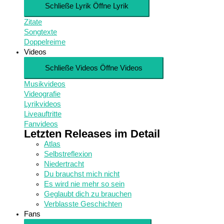
Schließe Lyrik
Öffne Lyrik
Zitate
Songtexte
Doppelreime
Videos
Schließe Videos
Öffne Videos
Musikvideos
Videografie
Lyrikvideos
Liveauftritte
Fanvideos
Letzten Releases im Detail
Atlas
Selbstreflexion
Niedertracht
Du brauchst mich nicht
Es wird nie mehr so sein
Geglaubt dich zu brauchen
Verblasste Geschichten
Fans