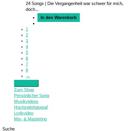
24 Songs | Die Vergangenheit war schwer für mich,
doch...
In den Warenkorb
1
2
3
4
5
6
7
8
→
Zum Shop
Persönlicher Song
Musikvideos
Hochzeitsfotograf
Lyrikvideo
Mix- & Mastering
Suche