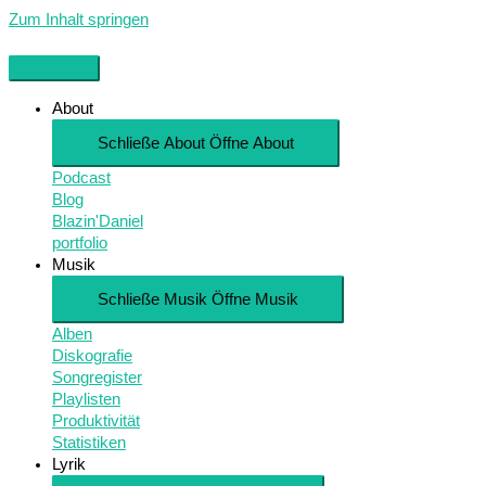
Zum Inhalt springen
About
Schließe About
Öffne About
Podcast
Blog
Blazin'Daniel
portfolio
Musik
Schließe Musik
Öffne Musik
Alben
Diskografie
Songregister
Playlisten
Produktivität
Statistiken
Lyrik