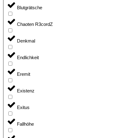
Blutgrätsche
Chaoten R3cordZ
Denkmal
Endlichkeit
Eremit
Existenz
Exitus
Fallhöhe