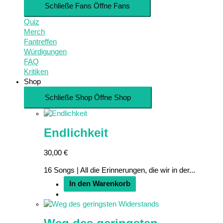
Schließe Fans
Öffne Fans
Quiz
Merch
Fantreffen
Würdigungen
FAQ
Kritiken
Shop
Schließe Shop
Öffne Shop
Endlichkeit
30,00
€
16 Songs | All die Erinnerungen, die wir in der...
In den Warenkorb