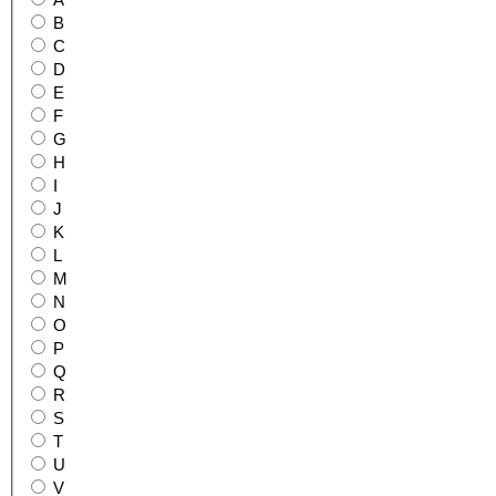
A
B
C
D
E
F
G
H
I
J
K
L
M
N
O
P
Q
R
S
T
U
V