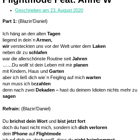
Geschrieben am
23. August 2020
Part 1:
(Blazin’Daniel)
Ich häng an den alten
Tagen
liegend in dein`n
Armen,
wir
versteckten uns vor der Welt unter dem
Laken
neben dir zu
schlafen
war die allerschönste Routine seit
Jahren
……Du wollt`st dein Leben mit mir
planen
mit Kindern, Haus und
Garten
aber ich ließ dich wie`n Feigling auf mich
warten
nun muss ich be
zahlen
denn nach zwei
Dekaden –
hast du deinem Idioten nichts mehr zu
sagen
Refrain:
(Blazin’Daniel)
Du
brichst dein Wort
und
bist jetzt fort
doch du hast nicht mich, sondern ich
dich verloren
dein
IPhone
auf
Flightmode
ich ruf dich an, doch weiß, dass du
nicht heimkommst