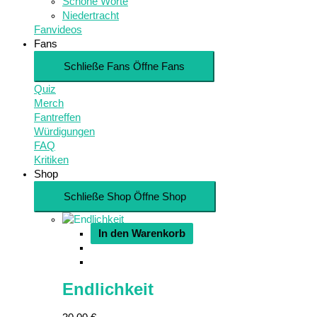
Schöne Worte
Niedertracht
Fanvideos
Fans
Schließe Fans
Öffne Fans
Quiz
Merch
Fantreffen
Würdigungen
FAQ
Kritiken
Shop
Schließe Shop
Öffne Shop
In den Warenkorb
Endlichkeit