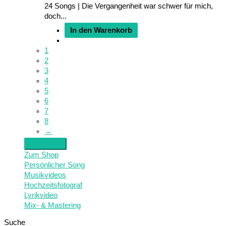
24 Songs | Die Vergangenheit war schwer für mich,
doch...
In den Warenkorb
1
2
3
4
5
6
7
8
→
Zum Shop
Persönlicher Song
Musikvideos
Hochzeitsfotograf
Lyrikvideo
Mix- & Mastering
Suche