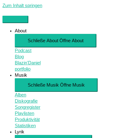
Zum Inhalt springen
About
Schließe About
Öffne About
Podcast
Blog
Blazin'Daniel
portfolio
Musik
Schließe Musik
Öffne Musik
Alben
Diskografie
Songregister
Playlisten
Produktivität
Statistiken
Lyrik