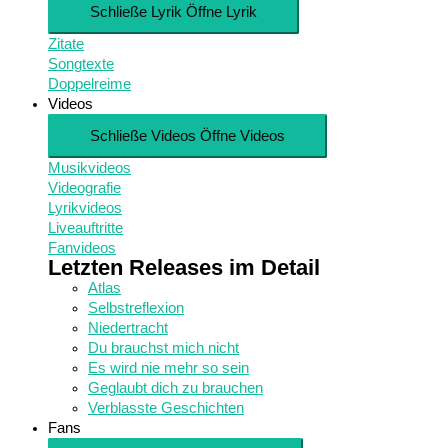
Schließe Lyrik
Öffne Lyrik
Zitate
Songtexte
Doppelreime
Videos
Schließe Videos
Öffne Videos
Musikvideos
Videografie
Lyrikvideos
Liveauftritte
Fanvideos
Letzten Releases im Detail
Atlas
Selbstreflexion
Niedertracht
Du brauchst mich nicht
Es wird nie mehr so sein
Geglaubt dich zu brauchen
Verblasste Geschichten
Fans