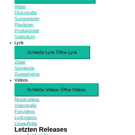
Alben
Diskografie
Songregister
Playlisten
Produktivität
Statistiken
Lyrik
Schließe Lyrik
Öffne Lyrik
Zitate
Songtexte
Doppelreime
Videos
Schließe Videos
Öffne Videos
Musikvideos
Videografie
Fanvideos
Lyrikvideos
Liveauftritte
Letzten Releases