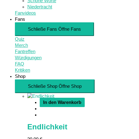
Schöne Worte
Niedertracht
Fanvideos
Fans
Schließe Fans
Öffne Fans
Quiz
Merch
Fantreffen
Würdigungen
FAQ
Kritiken
Shop
Schließe Shop
Öffne Shop
In den Warenkorb
Endlichkeit