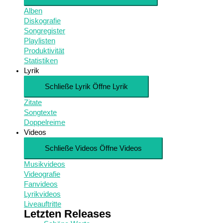
Alben
Diskografie
Songregister
Playlisten
Produktivität
Statistiken
Lyrik
Schließe Lyrik
Öffne Lyrik
Zitate
Songtexte
Doppelreime
Videos
Schließe Videos
Öffne Videos
Musikvideos
Videografie
Fanvideos
Lyrikvideos
Liveauftritte
Letzten Releases