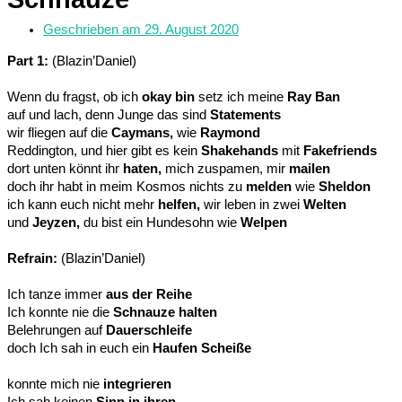
Geschrieben am
29. August 2020
Part 1:
(Blazin’Daniel)
Wenn du fragst, ob ich
okay bin
setz ich meine
Ray Ban
auf und lach, denn Junge das sind
Statements
wir fliegen auf die
Caymans,
wie
Raymond
Reddington, und hier gibt es kein
Shakehands
mit
Fakefriends
dort unten könnt ihr
haten,
mich zuspamen, mir
mailen
doch ihr habt in meim Kosmos nichts zu
melden
wie
Sheldon
ich kann euch nicht mehr
helfen,
wir leben in zwei
Welten
und
Jeyzen,
du bist ein Hundesohn wie
Welpen
Refrain:
(Blazin’Daniel)
Ich tanze immer
aus der Reihe
Ich konnte nie die
Schnauze halten
Belehrungen auf
Dauerschleife
doch Ich sah in euch ein
Haufen Scheiße
konnte mich nie
integrieren
Ich sah keinen
Sinn in ihren