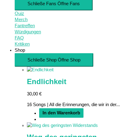
Schließe Fans
Öffne Fans
Quiz
Merch
Fantreffen
Würdigungen
FAQ
Kritiken
Shop
Schließe Shop
Öffne Shop
Endlichkeit
30,00
€
16 Songs | All die Erinnerungen, die wir in der...
In den Warenkorb