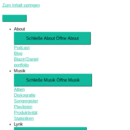
Zum Inhalt springen
About
Schließe About
Öffne About
Podcast
Blog
Blazin'Daniel
portfolio
Musik
Schließe Musik
Öffne Musik
Alben
Diskografie
Songregister
Playlisten
Produktivität
Statistiken
Lyrik