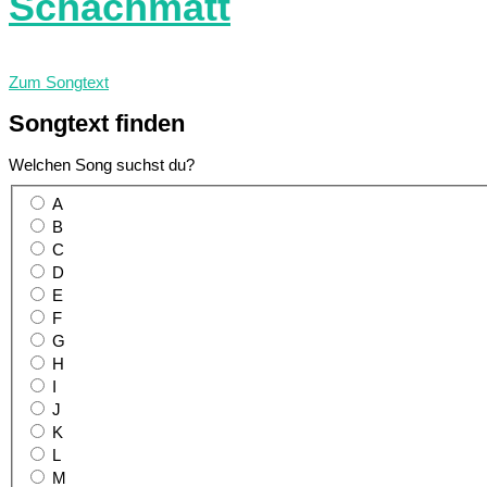
Schachmatt
Zum Songtext
Songtext
finden
Welchen Song suchst du?
A
B
C
D
E
F
G
H
I
J
K
L
M