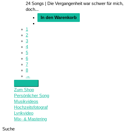
24 Songs | Die Vergangenheit war schwer für mich,
doch...
In den Warenkorb
1
2
3
4
5
6
7
8
→
Zum Shop
Persönlicher Song
Musikvideos
Hochzeitsfotograf
Lyrikvideo
Mix- & Mastering
Suche