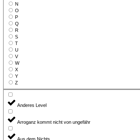
N
O
P
Q
R
S
T
U
V
W
X
Y
Z
Anderes Level
Arroganz kommt nicht von ungefähr
Aus dem Nichts