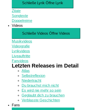
Schließe Lyrik
Öffne Lyrik
Zitate
Songtexte
Doppelreime
Videos
Schließe Videos
Öffne Videos
Musikvideos
Videografie
Lyrikvideos
Liveauftritte
Fanvideos
Letzten Releases im Detail
Atlas
Selbstreflexion
Niedertracht
Du brauchst mich nicht
Es wird nie mehr so sein
Geglaubt dich zu brauchen
Verblasste Geschichten
Fans