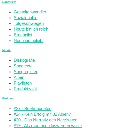
Songtexte
Gestaltenwandler
Sozialphobie
Totgeschwiegen
Heute bin ich reich
Bruchpilot
Noch nie beliebt
Musik
Diskografie
Songtexte
Songregister
Alben
Playlisten
Produktivität
Podcast
#27 - Beefmagneten
#24 - Kein Erfolg mit 32 Alben?
#20 - Das Narrativ des Narzissten
#19 - Als man mich loswerden wollte