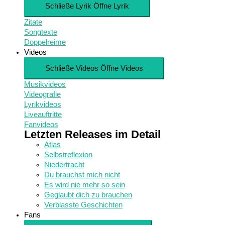
Schließe Lyrik
Öffne Lyrik
Zitate
Songtexte
Doppelreime
Videos
Schließe Videos
Öffne Videos
Musikvideos
Videografie
Lyrikvideos
Liveauftritte
Fanvideos
Letzten Releases im Detail
Atlas
Selbstreflexion
Niedertracht
Du brauchst mich nicht
Es wird nie mehr so sein
Geglaubt dich zu brauchen
Verblasste Geschichten
Fans