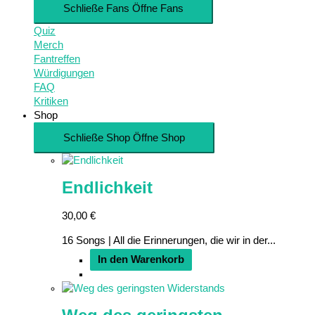
Schließe Fans
Öffne Fans
Quiz
Merch
Fantreffen
Würdigungen
FAQ
Kritiken
Shop
Schließe Shop
Öffne Shop
Endlichkeit
30,00
€
16 Songs | All die Erinnerungen, die wir in der...
In den Warenkorb