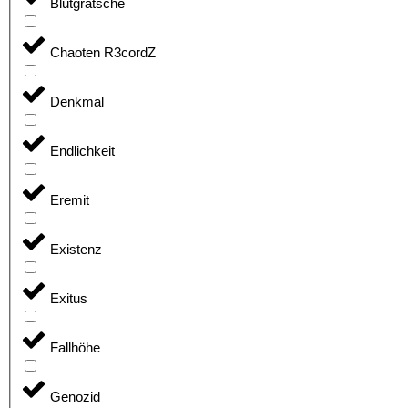
Blutgrätsche
Chaoten R3cordZ
Denkmal
Endlichkeit
Eremit
Existenz
Exitus
Fallhöhe
Genozid