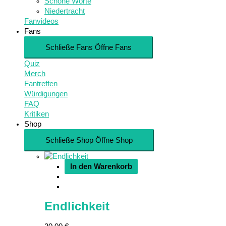
Schöne Worte
Niedertracht
Fanvideos
Fans
Schließe Fans
Öffne Fans
Quiz
Merch
Fantreffen
Würdigungen
FAQ
Kritiken
Shop
Schließe Shop
Öffne Shop
In den Warenkorb
Endlichkeit