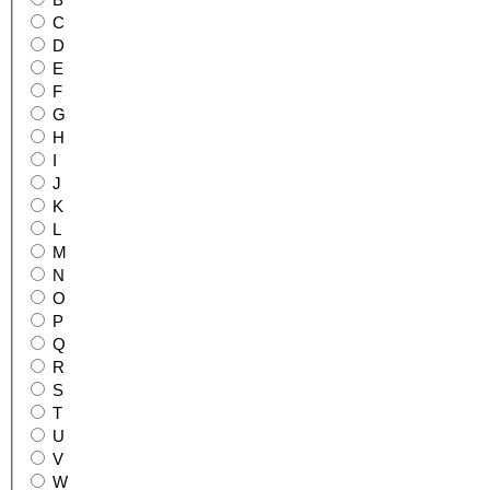
B
C
D
E
F
G
H
I
J
K
L
M
N
O
P
Q
R
S
T
U
V
W