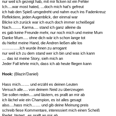
nur weil ich gezeigt hab, mit mir ficken ist ein Fehler
Ich….war most hated, …doch mich hat’s gefreut
ich hab den Spieß umgedreht und nahm euch ins Fadenkreuz
Reflektiere, jeden Augenblick, der einmal war
Blicke ich zurück war ich euch doch immer scheißegal
Nach…….. Karma…. stand ich ganz alleine da
es gab keine Freunde mehr, nur noch mich und meine Mum
Danke Mum…. ohne dich wär ich schon lange tot
du hieltst meine Hand, die Andren ließen alle los
…………..Ich wurde ihnen zu arrogant
nur weil ich zu dem stand wer ich bin und was ich kann
… das ist meine Story, sieh mich an
Jeder Fall lehrte mich, dass ich ab heute fliegen kann
Hook:
(Blazin’Daniel)
Hass mich……. und erzähl es deinen Leuten
Versuch alle…. von deinem Neid zu überzeugen
Sie sollen reden….und lästern, es prallt an mir ab
ich lächel wie ein Champion, es ist alles gesagt
also….hass mich……. und gib deine Meinung preis
schreib fiese Kommentare, interessiert mich einen Scheiß
Redet, lästert , es prallt an mir ab