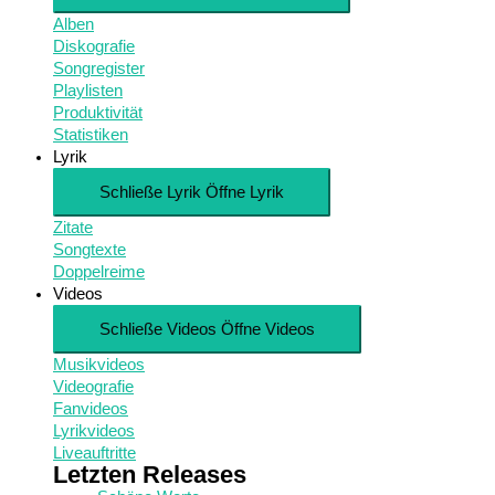
Alben
Diskografie
Songregister
Playlisten
Produktivität
Statistiken
Lyrik
Schließe Lyrik
Öffne Lyrik
Zitate
Songtexte
Doppelreime
Videos
Schließe Videos
Öffne Videos
Musikvideos
Videografie
Fanvideos
Lyrikvideos
Liveauftritte
Letzten Releases