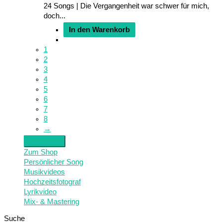
24 Songs | Die Vergangenheit war schwer für mich,
doch...
In den Warenkorb
1
2
3
4
5
6
7
8
→
Zum Shop
Persönlicher Song
Musikvideos
Hochzeitsfotograf
Lyrikvideo
Mix- & Mastering
Suche