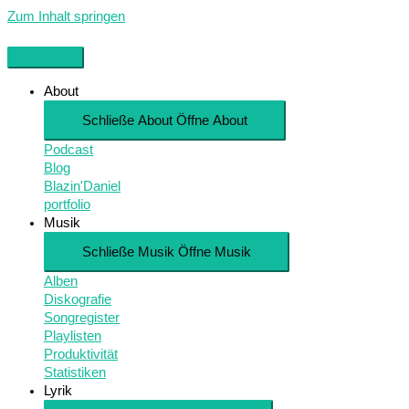
Zum Inhalt springen
About
Schließe About
Öffne About
Podcast
Blog
Blazin'Daniel
portfolio
Musik
Schließe Musik
Öffne Musik
Alben
Diskografie
Songregister
Playlisten
Produktivität
Statistiken
Lyrik