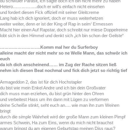
du schwuler Parasit, ich sagte doch ich bin nicht mehr zu haben
Hetero……………..doch er will’s einfach nicht einsehen
und fordert diesen Fick offiziell mit seiner Gleitcreme
Lang hab ich dich ignoriert, doch er muss weiterhetzen
weiter weiter, denn er ist der King of Rap in seim‘ Ermessen
Macht hier einen Auf Rapstar, doch schreibt nur miese Doppelreime
lobt sich in den Himmel und denkt sich „ich bin schon der Geilste“
……………………….Komm mal her du Surferboy
alleine macht der nicht mehr so ne Welle Mann, das schwör ich
euch
da ich dich anscheinend…… im Zug der Rache sitzen ließ
nehm ich diesen Beat nochmal und fick dich jetzt so richtig tief
Armageddon 2, das ist für dich Hochstapler
du bist wie mein Enkel Andre und ich bin dein Großvater
dich muss man erziehen, du bist grün hinter den Ohren
und verbeitest Hass um ihn dann mit Lügen zu verformen
deine Scheiße stinkt, seht euch an…. wie man ihn zum Weinen
bringt
durch die simple Wahrheit wird der große Mann zum kleinen Pimpf
armes Schwein, Ha zum Eins, wenn du mich nicht brauchst
warum bringst du am eigenen Geburtstag meinen Diss raus?