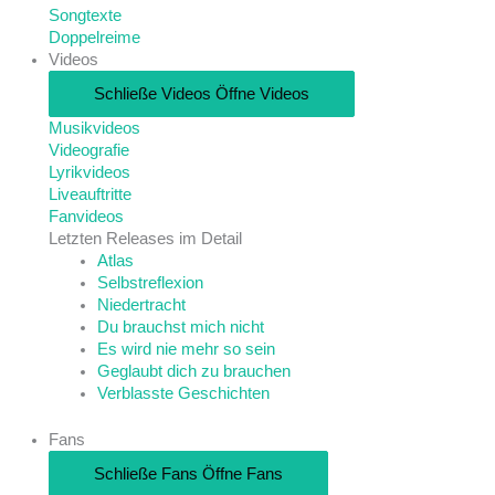
Songtexte
Doppelreime
Videos
Schließe Videos
Öffne Videos
Musikvideos
Videografie
Lyrikvideos
Liveauftritte
Fanvideos
Letzten Releases im Detail
Atlas
Selbstreflexion
Niedertracht
Du brauchst mich nicht
Es wird nie mehr so sein
Geglaubt dich zu brauchen
Verblasste Geschichten
Fans
Schließe Fans
Öffne Fans