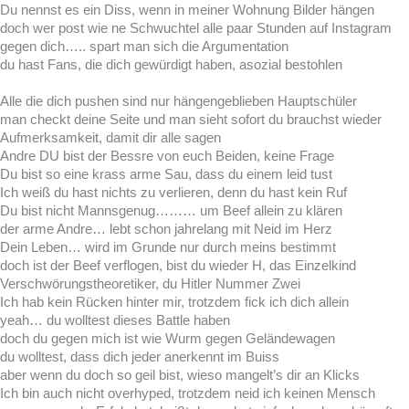
Du nennst es ein Diss, wenn in meiner Wohnung Bilder hängen
doch wer post wie ne Schwuchtel alle paar Stunden auf Instagram
gegen dich….. spart man sich die Argumentation
du hast Fans, die dich gewürdigt haben, asozial bestohlen
Alle die dich pushen sind nur hängengeblieben Hauptschüler
man checkt deine Seite und man sieht sofort du brauchst wieder
Aufmerksamkeit, damit dir alle sagen
Andre DU bist der Bessre von euch Beiden, keine Frage
Du bist so eine krass arme Sau, dass du einem leid tust
Ich weiß du hast nichts zu verlieren, denn du hast kein Ruf
Du bist nicht Mannsgenug……… um Beef allein zu klären
der arme Andre… lebt schon jahrelang mit Neid im Herz
Dein Leben… wird im Grunde nur durch meins bestimmt
doch ist der Beef verflogen, bist du wieder H, das Einzelkind
Verschwörungstheoretiker, du Hitler Nummer Zwei
Ich hab kein Rücken hinter mir, trotzdem fick ich dich allein
yeah… du wolltest dieses Battle haben
doch du gegen mich ist wie Wurm gegen Geländewagen
du wolltest, dass dich jeder anerkennt im Buiss
aber wenn du doch so geil bist, wieso mangelt’s dir an Klicks
Ich bin auch nicht overhyped, trotzdem neid ich keinen Mensch