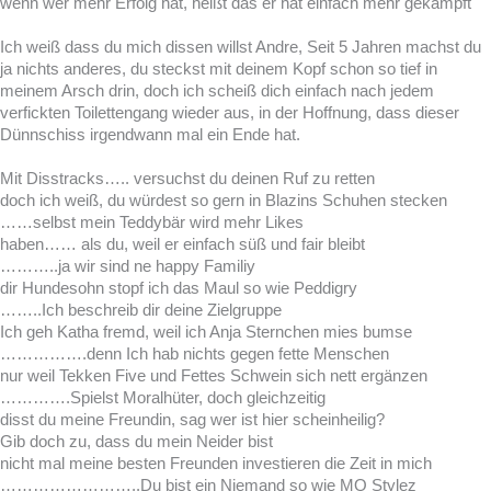
wenn wer mehr Erfolg hat, heißt das er hat einfach mehr gekämpft
Ich weiß dass du mich dissen willst Andre, Seit 5 Jahren machst du
ja nichts anderes, du steckst mit deinem Kopf schon so tief in
meinem Arsch drin, doch ich scheiß dich einfach nach jedem
verfickten Toilettengang wieder aus, in der Hoffnung, dass dieser
Dünnschiss irgendwann mal ein Ende hat.
Mit Disstracks….. versuchst du deinen Ruf zu retten
doch ich weiß, du würdest so gern in Blazins Schuhen stecken
……selbst mein Teddybär wird mehr Likes
haben…… als du, weil er einfach süß und fair bleibt
………..ja wir sind ne happy Familiy
dir Hundesohn stopf ich das Maul so wie Peddigry
……..Ich beschreib dir deine Zielgruppe
Ich geh Katha fremd, weil ich Anja Sternchen mies bumse
…………….denn Ich hab nichts gegen fette Menschen
nur weil Tekken Five und Fettes Schwein sich nett ergänzen
………….Spielst Moralhüter, doch gleichzeitig
disst du meine Freundin, sag wer ist hier scheinheilig?
Gib doch zu, dass du mein Neider bist
nicht mal meine besten Freunden investieren die Zeit in mich
……………………..Du bist ein Niemand so wie MQ Stylez