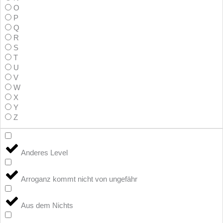
O
P
Q
R
S
T
U
V
W
X
Y
Z
Anderes Level
Arroganz kommt nicht von ungefähr
Aus dem Nichts