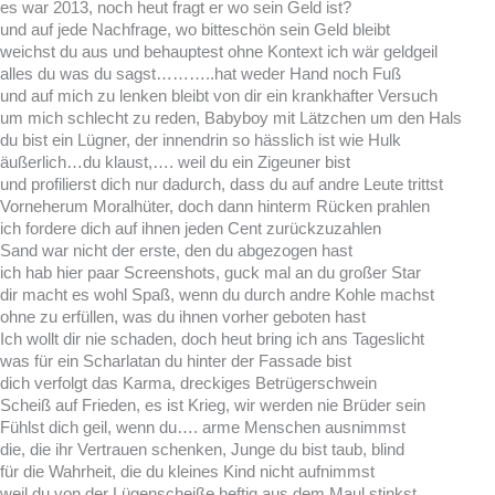
es war 2013, noch heut fragt er wo sein Geld ist?
und auf jede Nachfrage, wo bitteschön sein Geld bleibt
weichst du aus und behauptest ohne Kontext ich wär geldgeil
alles du was du sagst………..hat weder Hand noch Fuß
und auf mich zu lenken bleibt von dir ein krankhafter Versuch
um mich schlecht zu reden, Babyboy mit Lätzchen um den Hals
du bist ein Lügner, der innendrin so hässlich ist wie Hulk
äußerlich…du klaust,…. weil du ein Zigeuner bist
und profilierst dich nur dadurch, dass du auf andre Leute trittst
Vorneherum Moralhüter, doch dann hinterm Rücken prahlen
ich fordere dich auf ihnen jeden Cent zurückzuzahlen
Sand war nicht der erste, den du abgezogen hast
ich hab hier paar Screenshots, guck mal an du großer Star
dir macht es wohl Spaß, wenn du durch andre Kohle machst
ohne zu erfüllen, was du ihnen vorher geboten hast
Ich wollt dir nie schaden, doch heut bring ich ans Tageslicht
was für ein Scharlatan du hinter der Fassade bist
dich verfolgt das Karma, dreckiges Betrügerschwein
Scheiß auf Frieden, es ist Krieg, wir werden nie Brüder sein
Fühlst dich geil, wenn du…. arme Menschen ausnimmst
die, die ihr Vertrauen schenken, Junge du bist taub, blind
für die Wahrheit, die du kleines Kind nicht aufnimmst
weil du von der Lügenscheiße heftig aus dem Maul stinkst