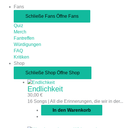
Fans
Schließe Fans
Öffne Fans
Quiz
Merch
Fantreffen
Würdigungen
FAQ
Kritiken
Shop
Schließe Shop
Öffne Shop
Endlichkeit
30,00
€
16 Songs | All die Erinnerungen, die wir in der...
In den Warenkorb