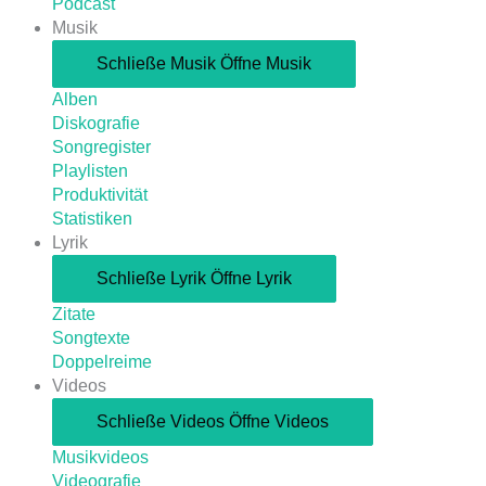
Podcast
Musik
Schließe Musik
Öffne Musik
Alben
Diskografie
Songregister
Playlisten
Produktivität
Statistiken
Lyrik
Schließe Lyrik
Öffne Lyrik
Zitate
Songtexte
Doppelreime
Videos
Schließe Videos
Öffne Videos
Musikvideos
Videografie