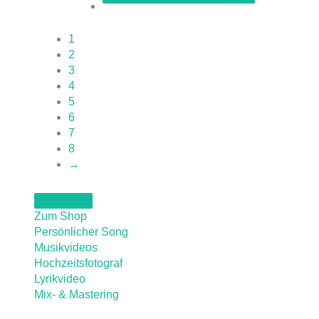
1
2
3
4
5
6
7
8
→
Zum Shop
Persönlicher Song
Musikvideos
Hochzeitsfotograf
Lyrikvideo
Mix- & Mastering