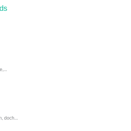
ds
,...
, doch...