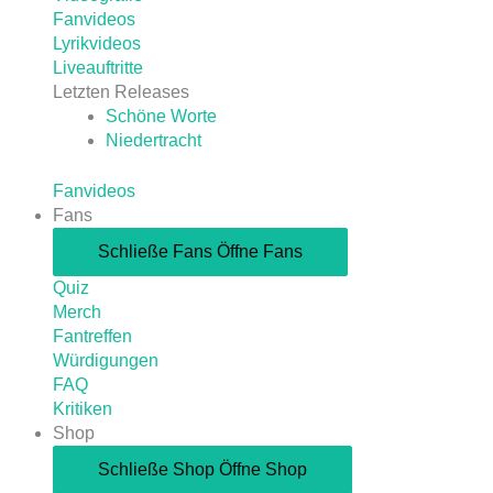
Fanvideos
Lyrikvideos
Liveauftritte
Letzten Releases
Schöne Worte
Niedertracht
Fanvideos
Fans
Schließe Fans
Öffne Fans
Quiz
Merch
Fantreffen
Würdigungen
FAQ
Kritiken
Shop
Schließe Shop
Öffne Shop