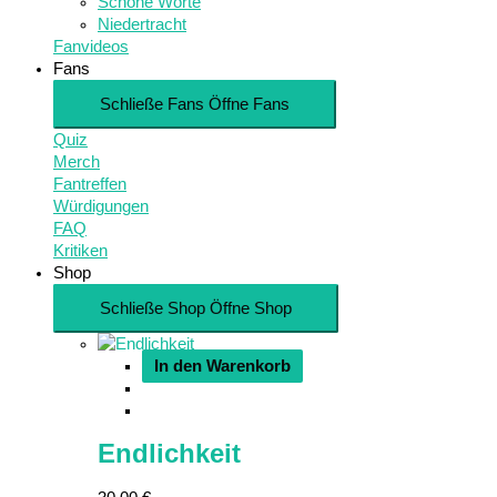
Schöne Worte
Niedertracht
Fanvideos
Fans
Schließe Fans
Öffne Fans
Quiz
Merch
Fantreffen
Würdigungen
FAQ
Kritiken
Shop
Schließe Shop
Öffne Shop
In den Warenkorb
Endlichkeit