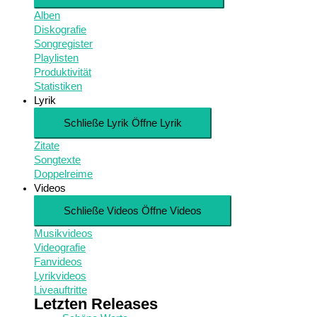
Alben
Diskografie
Songregister
Playlisten
Produktivität
Statistiken
Lyrik
Schließe Lyrik
Öffne Lyrik
Zitate
Songtexte
Doppelreime
Videos
Schließe Videos
Öffne Videos
Musikvideos
Videografie
Fanvideos
Lyrikvideos
Liveauftritte
Letzten Releases