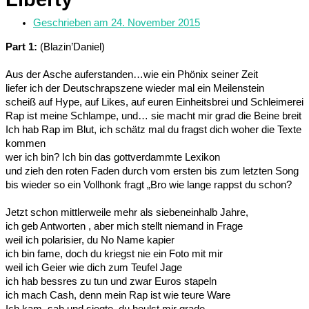
Geschrieben am
24. November 2015
Part 1:
(Blazin’Daniel)
Aus der Asche auferstanden…wie ein Phönix seiner Zeit
liefer ich der Deutschrapszene wieder mal ein Meilenstein
scheiß auf Hype, auf Likes, auf euren Einheitsbrei und Schleimerei
Rap ist meine Schlampe, und… sie macht mir grad die Beine breit
Ich hab Rap im Blut, ich schätz mal du fragst dich woher die Texte
kommen
wer ich bin? Ich bin das gottverdammte Lexikon
und zieh den roten Faden durch vom ersten bis zum letzten Song
bis wieder so ein Vollhonk fragt „Bro wie lange rappst du schon?
Jetzt schon mittlerweile mehr als siebeneinhalb Jahre,
ich geb Antworten , aber mich stellt niemand in Frage
weil ich polarisier, du No Name kapier
ich bin fame, doch du kriegst nie ein Foto mit mir
weil ich Geier wie dich zum Teufel Jage
ich hab bessres zu tun und zwar Euros stapeln
ich mach Cash, denn mein Rap ist wie teure Ware
Ich kam, sah und siegte, du heulst mir grade