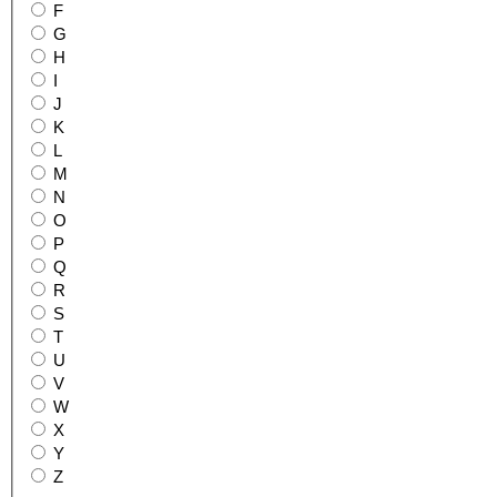
F
G
H
I
J
K
L
M
N
O
P
Q
R
S
T
U
V
W
X
Y
Z