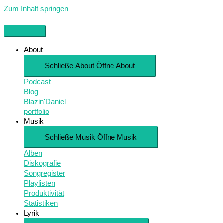
Zum Inhalt springen
About
Schließe About
Öffne About
Podcast
Blog
Blazin'Daniel
portfolio
Musik
Schließe Musik
Öffne Musik
Alben
Diskografie
Songregister
Playlisten
Produktivität
Statistiken
Lyrik