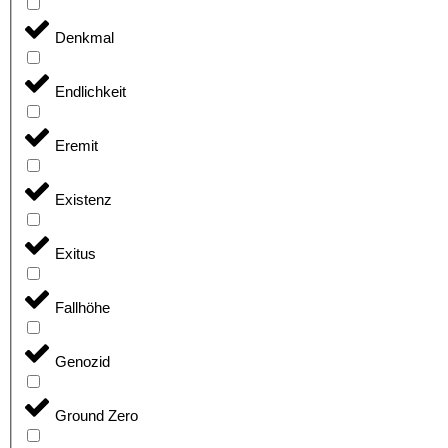
Denkmal
Endlichkeit
Eremit
Existenz
Exitus
Fallhöhe
Genozid
Ground Zero