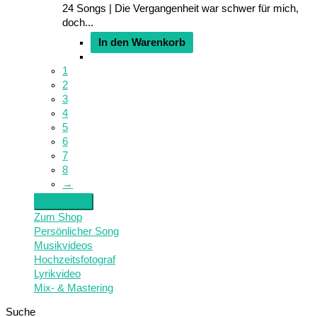
24 Songs | Die Vergangenheit war schwer für mich,
doch...
In den Warenkorb
1
2
3
4
5
6
7
8
→
Zum Shop
Persönlicher Song
Musikvideos
Hochzeitsfotograf
Lyrikvideo
Mix- & Mastering
Suche