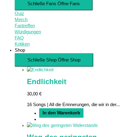
Schließe Fans
Öffne Fans
Quiz
Merch
Fantreffen
Würdigungen
FAQ
Kritiken
Shop
Schließe Shop
Öffne Shop
Endlichkeit
30,00
€
16 Songs | All die Erinnerungen, die wir in der...
In den Warenkorb