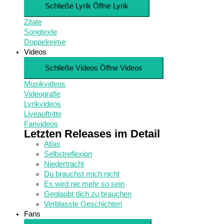
Schließe Lyrik
Öffne Lyrik
Zitate
Songtexte
Doppelreime
Videos
Schließe Videos
Öffne Videos
Musikvideos
Videografie
Lyrikvideos
Liveauftritte
Fanvideos
Letzten Releases im Detail
Atlas
Selbstreflexion
Niedertracht
Du brauchst mich nicht
Es wird nie mehr so sein
Geglaubt dich zu brauchen
Verblasste Geschichten
Fans