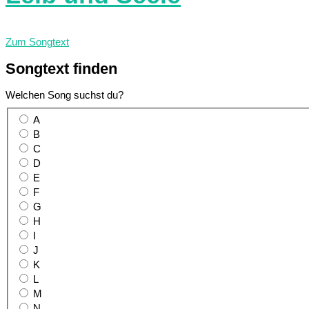
Zum Songtext
Songtext
finden
Welchen Song suchst du?
A
B
C
D
E
F
G
H
I
J
K
L
M
N