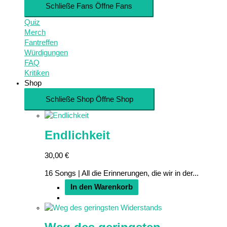
Schließe Fans
Öffne Fans
Quiz
Merch
Fantreffen
Würdigungen
FAQ
Kritiken
Shop
Schließe Shop
Öffne Shop
Endlichkeit
30,00
€
16 Songs | All die Erinnerungen, die wir in der...
In den Warenkorb