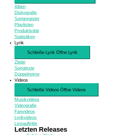
Alben
Diskografie
Songregister
Playlisten
Produktivität
Statistiken
Lyrik
Schließe Lyrik
Öffne Lyrik
Zitate
Songtexte
Doppelreime
Videos
Schließe Videos
Öffne Videos
Musikvideos
Videografie
Fanvideos
Lyrikvideos
Liveauftritte
Letzten Releases