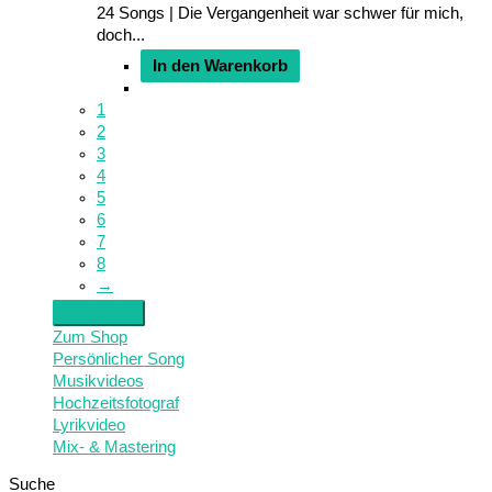
24 Songs | Die Vergangenheit war schwer für mich,
doch...
In den Warenkorb
1
2
3
4
5
6
7
8
→
Zum Shop
Persönlicher Song
Musikvideos
Hochzeitsfotograf
Lyrikvideo
Mix- & Mastering
Suche