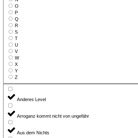
O
P
Q
R
S
T
U
V
W
X
Y
Z
Anderes Level
Arroganz kommt nicht von ungefähr
Aus dem Nichts