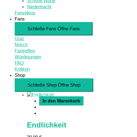
Schöne Worte
Niedertracht
Fanvideos
Fans
Schließe Fans
Öffne Fans
Quiz
Merch
Fantreffen
Würdigungen
FAQ
Kritiken
Shop
Schließe Shop
Öffne Shop
In den Warenkorb
Endlichkeit