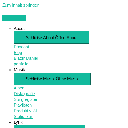
Zum Inhalt springen
About
Schließe About
Öffne About
Podcast
Blog
Blazin'Daniel
portfolio
Musik
Schließe Musik
Öffne Musik
Alben
Diskografie
Songregister
Playlisten
Produktivität
Statistiken
Lyrik