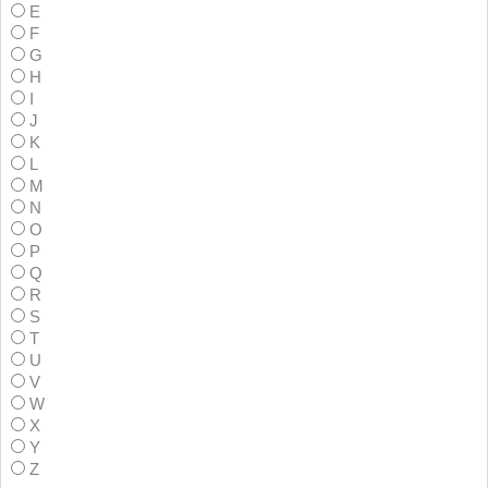
E
F
G
H
I
J
K
L
M
N
O
P
Q
R
S
T
U
V
W
X
Y
Z