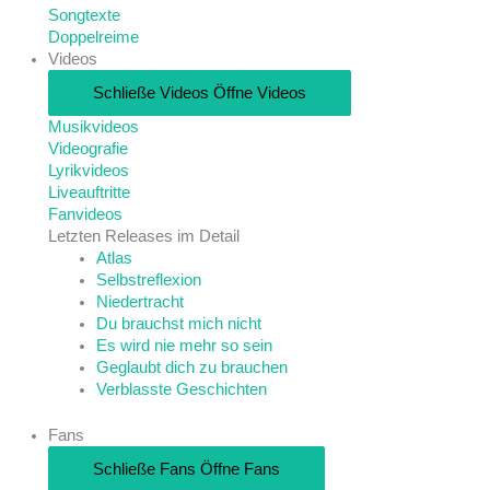
Songtexte
Doppelreime
Videos
Schließe Videos
Öffne Videos
Musikvideos
Videografie
Lyrikvideos
Liveauftritte
Fanvideos
Letzten Releases im Detail
Atlas
Selbstreflexion
Niedertracht
Du brauchst mich nicht
Es wird nie mehr so sein
Geglaubt dich zu brauchen
Verblasste Geschichten
Fans
Schließe Fans
Öffne Fans