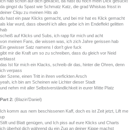
ich hab schon auf dich gekackt, da hast du noch mein Dick gesuckt
da gingst du Spast wie Schmatz Katz, die grad Whiskas frisst in
deiner Cliqu zu meinen Hits ab
du hast ein paar Klicks gemacht, und bei mir hat es Klick gemacht
als klar wurd, dass obwohl ich alles gebe ich im Endeffekt gelitten
hab
scheiß auf Klicks und Subs, ich rapp für mich und acht
von meinen Fans, die wissen was, ich zich Jahre gerissen hab
Ein gewisser Satz namens I don’t give fuck
gibt mir die Kraft um so zu schreiben, dass du gleich vor Neid
erblasst
das Ist für mich ein Klacks, schreib dir das, hinter die Ohren, denn
ich verpass
der Szene, einen Tritt in ihren verfickten Arsch
yeah, ich bin am Scheinen wie Lichter dieser Stadt
und nehm mit aller Selbstverständlichkeit in eurer Mitte Platz
Part 2:
(Blazin’Daniel)
Ich komm aus nem beschissenen Kaff, doch es ist Zeit jetzt, Lift me
up
Stift und Blatt genügen, und Ich piss auf eure Klicks und Charts
ich überhol dich während du ein Zug an deiner Kippe machst