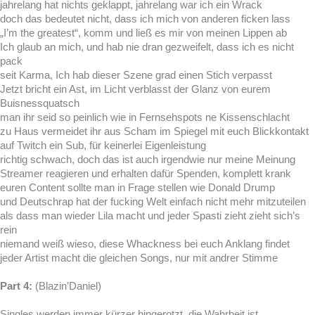
jahrelang hat nichts geklappt, jahrelang war ich ein Wrack
doch das bedeutet nicht, dass ich mich von anderen ficken lass
„I’m the greatest“, komm und ließ es mir von meinen Lippen ab
Ich glaub an mich, und hab nie dran gezweifelt, dass ich es nicht
pack
seit Karma, Ich hab dieser Szene grad einen Stich verpasst
Jetzt bricht ein Ast, im Licht verblasst der Glanz von eurem
Buisnessquatsch
man ihr seid so peinlich wie in Fernsehspots ne Kissenschlacht
zu Haus vermeidet ihr aus Scham im Spiegel mit euch Blickkontakt
auf Twitch ein Sub, für keinerlei Eigenleistung
richtig schwach, doch das ist auch irgendwie nur meine Meinung
Streamer reagieren und erhalten dafür Spenden, komplett krank
euren Content sollte man in Frage stellen wie Donald Drump
und Deutschrap hat der fucking Welt einfach nicht mehr mitzuteilen
als dass man wieder Lila macht und jeder Spasti zieht zieht sich’s
rein
niemand weiß wieso, diese Whackness bei euch Anklang findet
jeder Artist macht die gleichen Songs, nur mit andrer Stimme
Part 4:
(Blazin’Daniel)
Singles werden immer kürzer hingerotzt, die Wahrheit ist