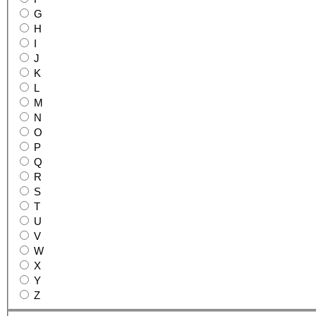
G
H
I
J
K
L
M
N
O
P
Q
R
S
T
U
V
W
X
Y
Z