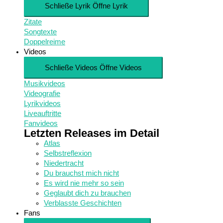
Schließe Lyrik
Öffne Lyrik
Zitate
Songtexte
Doppelreime
Videos
Schließe Videos
Öffne Videos
Musikvideos
Videografie
Lyrikvideos
Liveauftritte
Fanvideos
Letzten Releases im Detail
Atlas
Selbstreflexion
Niedertracht
Du brauchst mich nicht
Es wird nie mehr so sein
Geglaubt dich zu brauchen
Verblasste Geschichten
Fans