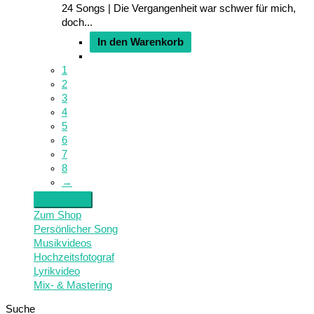
24 Songs | Die Vergangenheit war schwer für mich,
doch...
In den Warenkorb
1
2
3
4
5
6
7
8
→
Zum Shop
Persönlicher Song
Musikvideos
Hochzeitsfotograf
Lyrikvideo
Mix- & Mastering
Suche