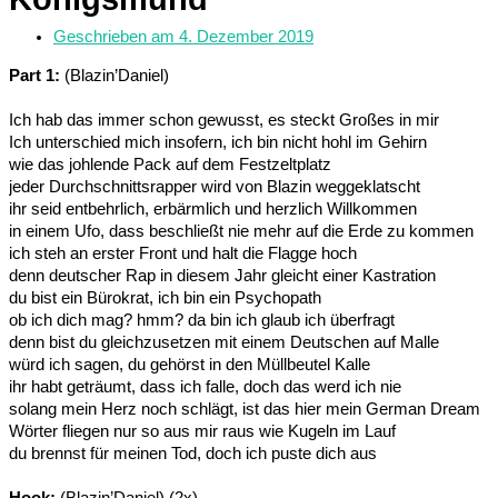
Geschrieben am
4. Dezember 2019
Part 1:
(Blazin’Daniel)
Ich hab das immer schon gewusst, es steckt Großes in mir
Ich unterschied mich insofern, ich bin nicht hohl im Gehirn
wie das johlende Pack auf dem Festzeltplatz
jeder Durchschnittsrapper wird von Blazin weggeklatscht
ihr seid entbehrlich, erbärmlich und herzlich Willkommen
in einem Ufo, dass beschließt nie mehr auf die Erde zu kommen
ich steh an erster Front und halt die Flagge hoch
denn deutscher Rap in diesem Jahr gleicht einer Kastration
du bist ein Bürokrat, ich bin ein Psychopath
ob ich dich mag? hmm? da bin ich glaub ich überfragt
denn bist du gleichzusetzen mit einem Deutschen auf Malle
würd ich sagen, du gehörst in den Müllbeutel Kalle
ihr habt geträumt, dass ich falle, doch das werd ich nie
solang mein Herz noch schlägt, ist das hier mein German Dream
Wörter fliegen nur so aus mir raus wie Kugeln im Lauf
du brennst für meinen Tod, doch ich puste dich aus
Hook:
(Blazin’Daniel) (2x)