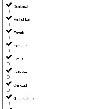
Denkmal
Endlichkeit
Eremit
Existenz
Exitus
Fallhöhe
Genozid
Ground Zero