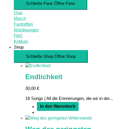
Schließe Fans
Öffne Fans
Quiz
Merch
Fantreffen
Würdigungen
FAQ
Kritiken
Shop
Schließe Shop
Öffne Shop
Endlichkeit
30,00
€
16 Songs | All die Erinnerungen, die wir in der...
In den Warenkorb