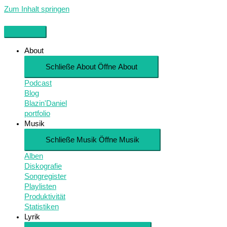
Zum Inhalt springen
About
Schließe About
Öffne About
Podcast
Blog
Blazin'Daniel
portfolio
Musik
Schließe Musik
Öffne Musik
Alben
Diskografie
Songregister
Playlisten
Produktivität
Statistiken
Lyrik