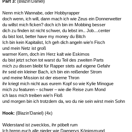
Part 3:
(Blazin’Daniel)
Nenn mich Wannabe, oder Hobbyrapper
doch wenn, ich will, dann mach ich wie Zeus ein Donnerwetter
du willst mich ficken? doch ich bin im Mobbing besser
dich zu finden ist nicht schwer, du lebst im.. Job…center
du bist lost, better have my money du Bitch
Ich bin kein Kapitalist, Ich geh dich angeln wie’n Fisch
und mein Netz ist groß
warmer Kern, doch im Herz kalt wie Eskimos
du bist jetzt schon tot warst du Teil des zweiten Parts
mich zu dissen bleibt für Rapper stets auf eigene Gefahr
ihr seid ein kleiner Bach, ich bin ein reißender Strom
und meine Mission ist der eiserne Thron
ihr kriegt mich nicht aus eurem Kopf so wie Kylie Minogue
mich zu featuren – schwer – wie die Reise zum Mond
ich lass mich treiben wie’n Floß
und morgen bin ich trotzdem da, wo du nie sein wirst mein Sohn
Hook:
(Blazin’Daniel) (4x)
Widerstand ist zwecklos, ihr pöbelt rum
Ich brenn euch alle nieder wie Daenerys Königsmund