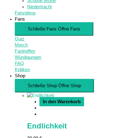
Schöne Worte
Niedertracht
Fanvideos
Fans
Schließe Fans
Öffne Fans
Quiz
Merch
Fantreffen
Würdigungen
FAQ
Kritiken
Shop
Schließe Shop
Öffne Shop
In den Warenkorb
Endlichkeit