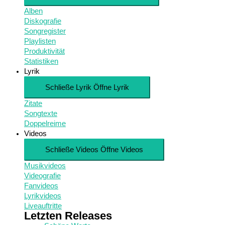
Alben
Diskografie
Songregister
Playlisten
Produktivität
Statistiken
Lyrik
Schließe Lyrik
Öffne Lyrik
Zitate
Songtexte
Doppelreime
Videos
Schließe Videos
Öffne Videos
Musikvideos
Videografie
Fanvideos
Lyrikvideos
Liveauftritte
Letzten Releases