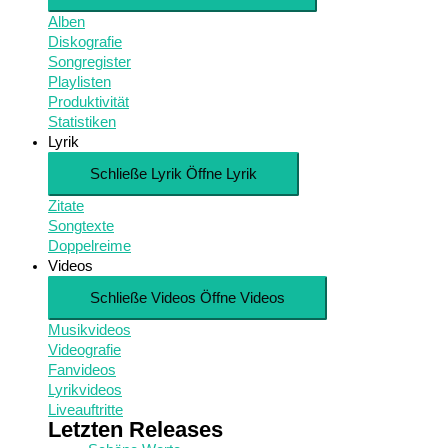
Alben
Diskografie
Songregister
Playlisten
Produktivität
Statistiken
Lyrik
Schließe Lyrik
Öffne Lyrik
Zitate
Songtexte
Doppelreime
Videos
Schließe Videos
Öffne Videos
Musikvideos
Videografie
Fanvideos
Lyrikvideos
Liveauftritte
Letzten Releases