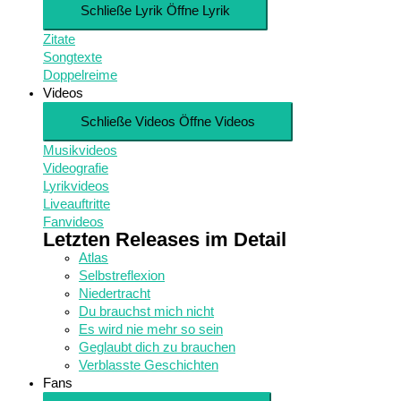
Schließe Lyrik
Öffne Lyrik
Zitate
Songtexte
Doppelreime
Videos
Schließe Videos
Öffne Videos
Musikvideos
Videografie
Lyrikvideos
Liveauftritte
Fanvideos
Letzten Releases im Detail
Atlas
Selbstreflexion
Niedertracht
Du brauchst mich nicht
Es wird nie mehr so sein
Geglaubt dich zu brauchen
Verblasste Geschichten
Fans