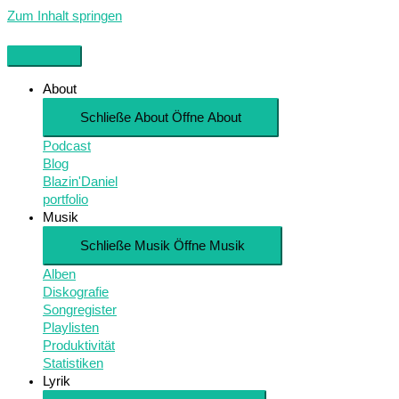
Zum Inhalt springen
About
Schließe About
Öffne About
Podcast
Blog
Blazin'Daniel
portfolio
Musik
Schließe Musik
Öffne Musik
Alben
Diskografie
Songregister
Playlisten
Produktivität
Statistiken
Lyrik