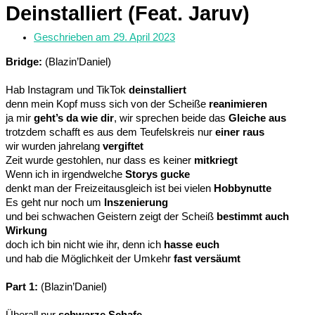
Deinstalliert (Feat. Jaruv)
Geschrieben am
29. April 2023
Bridge:
(Blazin’Daniel)
Hab Instagram und TikTok
deinstalliert
denn mein Kopf muss sich von der Scheiße
reanimieren
ja mir
geht’s da wie dir
, wir sprechen beide das
Gleiche aus
trotzdem schafft es aus dem Teufelskreis nur
einer raus
wir wurden jahrelang
vergiftet
Zeit wurde gestohlen, nur dass es keiner
mitkriegt
Wenn ich in irgendwelche
Storys gucke
denkt man der Freizeitausgleich ist bei vielen
Hobbynutte
Es geht nur noch um
Inszenierung
und bei schwachen Geistern zeigt der Scheiß
bestimmt auch
Wirkung
doch ich bin nicht wie ihr, denn ich
hasse euch
und hab die Möglichkeit der Umkehr
fast versäumt
Part 1:
(Blazin’Daniel)
Überall nur
schwarze Schafe