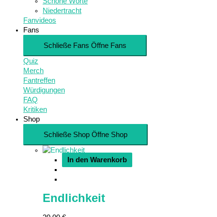
Schöne Worte
Niedertracht
Fanvideos
Fans
Schließe Fans
Öffne Fans
Quiz
Merch
Fantreffen
Würdigungen
FAQ
Kritiken
Shop
Schließe Shop
Öffne Shop
In den Warenkorb
Endlichkeit