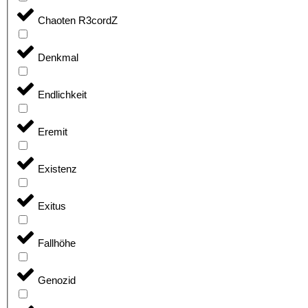
Chaoten R3cordZ
Denkmal
Endlichkeit
Eremit
Existenz
Exitus
Fallhöhe
Genozid