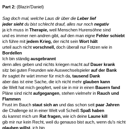
Part 2:
(Blazin’Daniel)
Sag doch mal, welche Laus dir über die
Leber lief
jeder sieht
du bist schlecht drauf, alles nur noch
negativ
ja ich muss in
Therapie,
weil Menschen Hurensöhne sind
und es immer nen andren gibt, auf den man eigne
Fehler schiebt
ich führe mit
jedem Krieg,
der nicht sein
Wort hält
urteil auch nicht
vorschnell,
doch überall nur Fotzen wie in
Bordellen
Ich bin ständig
ausgebrannt
denn alles geben und nichts kriegen macht auf
Dauer krank
sitz bei guten Freunden wie Auswechselspieler
auf der Bank
ihr sagtet ihr wärt immer für mich da,
tausend Dank
aber das ist eine Sache, die ich nicht mehr
glauben kann
die Welt hat mich geopfert, weil sie in mir in einen
Bauern fand
Pläne sind nicht
aufgegangen
, stehen vielmehr in
Rauch und
Flammen
Frust im Bauch
staut sich an
und das schon seit
paar Jahren
die Challenge ist in einer Welt voll Scheiß
Spaß haben
du kannst mich um
Rat fragen,
wie ich deine
Laune kill
gib mir nur kein Recht, weil du genauso bist auch, wenn du’s nicht
glauben willst,
ich bin