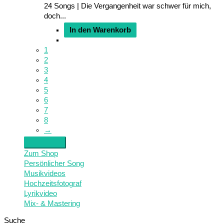
24 Songs | Die Vergangenheit war schwer für mich,
doch...
In den Warenkorb
1
2
3
4
5
6
7
8
→
Zum Shop
Persönlicher Song
Musikvideos
Hochzeitsfotograf
Lyrikvideo
Mix- & Mastering
Suche