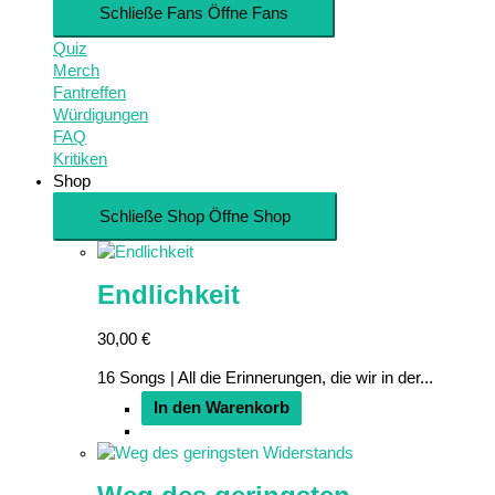
Schließe Fans
Öffne Fans
Quiz
Merch
Fantreffen
Würdigungen
FAQ
Kritiken
Shop
Schließe Shop
Öffne Shop
Endlichkeit
30,00
€
16 Songs | All die Erinnerungen, die wir in der...
In den Warenkorb