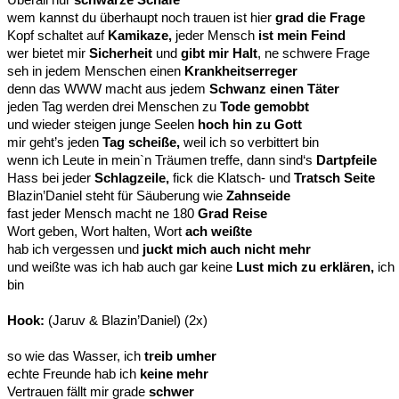
wem kannst du überhaupt noch trauen ist hier
grad die Frage
Kopf schaltet auf
Kamikaze,
jeder Mensch
ist mein Feind
wer bietet mir
Sicherheit
und
gibt mir Halt
, ne schwere Frage
seh in jedem Menschen einen
Krankheitserreger
denn das WWW macht aus jedem
Schwanz einen Täter
jeden Tag werden drei Menschen zu
Tode gemobbt
und wieder steigen junge Seelen
hoch hin zu Gott
mir geht’s jeden
Tag scheiße,
weil ich so verbittert bin
wenn ich Leute in mein`n Träumen treffe, dann sind‘s
Dartpfeile
Hass bei jeder
Schlagzeile,
fick die Klatsch- und
Tratsch Seite
Blazin’Daniel steht für Säuberung wie
Zahnseide
fast jeder Mensch macht ne 180
Grad Reise
Wort geben, Wort halten, Wort
ach weißte
hab ich vergessen und
juckt mich auch nicht mehr
und weißte was ich hab auch gar keine
Lust mich zu erklären,
ich
bin
Hook:
(Jaruv & Blazin’Daniel) (2x)
so wie das Wasser, ich
treib umher
echte Freunde hab ich
keine mehr
Vertrauen fällt mir grade
schwer