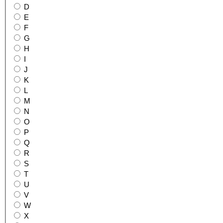
D
E
F
G
H
I
J
K
L
M
N
O
P
Q
R
S
T
U
V
W
X