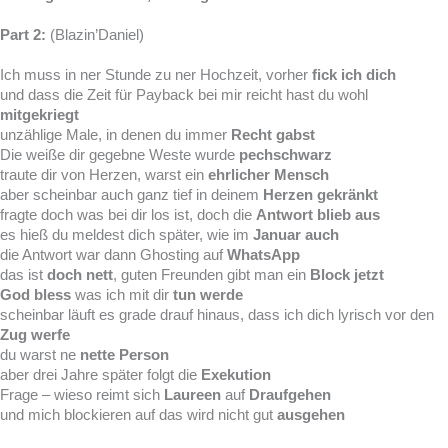
Part 2:
(Blazin’Daniel)
Ich muss in ner Stunde zu ner Hochzeit, vorher
fick ich dich
und dass die Zeit für Payback bei mir reicht hast du wohl
mitgekriegt
unzählige Male, in denen du immer
Recht gabst
Die weiße dir gegebne Weste wurde
pechschwarz
traute dir von Herzen, warst ein
ehrlicher Mensch
aber scheinbar auch ganz tief in deinem
Herzen gekränkt
fragte doch was bei dir los ist, doch die
Antwort blieb aus
es hieß du meldest dich später, wie im
Januar auch
die Antwort war dann Ghosting auf
WhatsApp
das ist
doch nett
, guten Freunden gibt man ein
Block jetzt
God bless
was ich mit dir
tun werde
scheinbar läuft es grade drauf hinaus, dass ich dich lyrisch vor den
Zug werfe
du warst ne
nette Person
aber drei Jahre später folgt die
Exekution
Frage – wieso reimt sich
Laureen
auf
Draufgehen
und mich blockieren auf das wird nicht gut
ausgehen