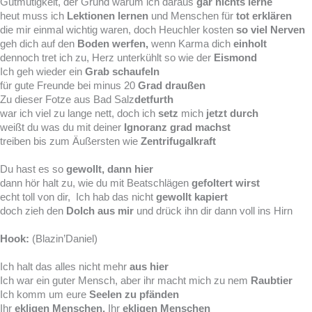
Gutmütigkeit, der Grund warum ich daraus
gar nichts lerne
heut muss ich
Lektionen lernen
und Menschen für
tot erklären
die mir einmal wichtig waren, doch Heuchler kosten
so viel Nerven
geh dich auf den
Boden werfen,
wenn Karma dich
einholt
dennoch tret ich zu, Herz unterkühlt so wie der
Eismond
Ich geh wieder ein
Grab schaufeln
für gute Freunde bei minus 20
Grad draußen
Zu dieser Fotze aus Bad Salz
detfurth
war ich viel zu lange nett, doch ich
setz
mich
jetzt durch
weißt du was du mit deiner
Ignoranz grad machst
treiben bis zum Äußersten wie
Zentrifugalkraft
Du hast es so
gewollt, dann hier
dann hör halt zu, wie du mit Beatschlägen
gefoltert wirst
echt toll von dir, Ich hab das nicht
gewollt kapiert
doch zieh den
Dolch aus mir
und drück ihn dir dann voll ins Hirn
Hook:
(Blazin’Daniel)
Ich halt das alles nicht mehr
aus hier
Ich war ein guter Mensch, aber ihr macht mich zu nem
Raubtier
Ich komm um eure
Seelen zu pfänden
Ihr
ekligen Menschen,
Ihr
ekligen Menschen