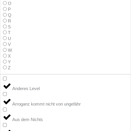
O
P
Q
R
S
T
U
V
W
X
Y
Z
Anderes Level
Arroganz kommt nicht von ungefähr
Aus dem Nichts