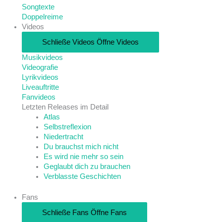
Songtexte
Doppelreime
Videos
Schließe Videos
Öffne Videos
Musikvideos
Videografie
Lyrikvideos
Liveauftritte
Fanvideos
Letzten Releases im Detail
Atlas
Selbstreflexion
Niedertracht
Du brauchst mich nicht
Es wird nie mehr so sein
Geglaubt dich zu brauchen
Verblasste Geschichten
Fans
Schließe Fans
Öffne Fans