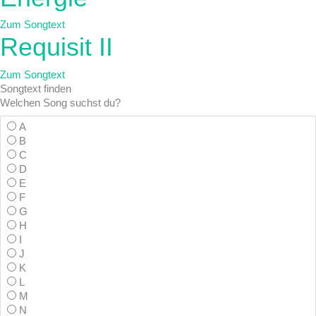
Zum Songtext
Requisit II
Zum Songtext
Songtext
finden
Welchen Song suchst du?
A
B
C
D
E
F
G
H
I
J
K
L
M
N