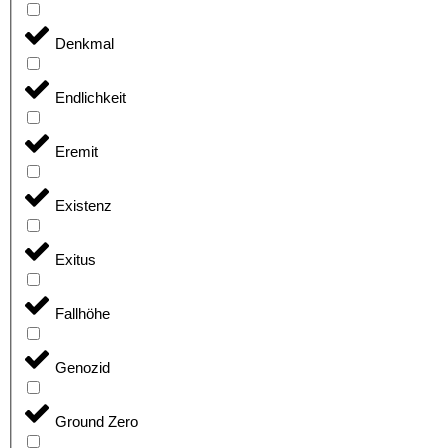
Denkmal
Endlichkeit
Eremit
Existenz
Exitus
Fallhöhe
Genozid
Ground Zero