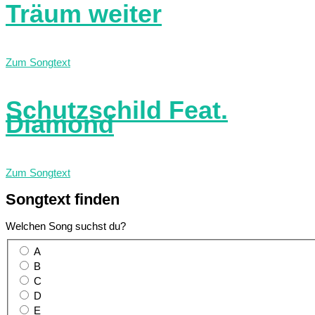
Träum weiter
Zum Songtext
Schutzschild Feat.
Diamond
Zum Songtext
Songtext
finden
Welchen Song suchst du?
A
B
C
D
E