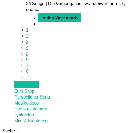
24 Songs | Die Vergangenheit war schwer für mich,
doch...
In den Warenkorb
1
2
3
4
5
6
7
8
→
Zum Shop
Persönlicher Song
Musikvideos
Hochzeitsfotograf
Lyrikvideo
Mix- & Mastering
Suche