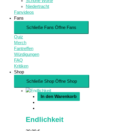
Schöne Worte
Niedertracht
Fanvideos
Fans
Schließe Fans
Öffne Fans
Quiz
Merch
Fantreffen
Würdigungen
FAQ
Kritiken
Shop
Schließe Shop
Öffne Shop
In den Warenkorb
Endlichkeit