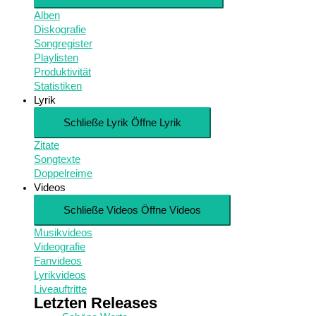
Alben
Diskografie
Songregister
Playlisten
Produktivität
Statistiken
Lyrik
Schließe Lyrik
Öffne Lyrik
Zitate
Songtexte
Doppelreime
Videos
Schließe Videos
Öffne Videos
Musikvideos
Videografie
Fanvideos
Lyrikvideos
Liveauftritte
Letzten Releases