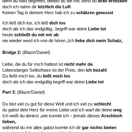
denn du hast begriffen, bleibst du bei mir, wirst du
dran ersticken
doch ich nahm dir
letztlich die Luft
Keinen Tag in deinem Herz hab ich zu
schätzen gewusst
Ich ließ dich los, ich ließ
dich los
doch als ich das endgültig.. begriff war deine
Liebe tot
heute
schließt du mit mir ab
nie wieder werd ich von dir hören „Ich
liebe dich mein Schatz
„
Bridge 2:
(Blazin’Daniel)
Liebe, die du für mich hattest ist
nicht mehr da
Lebenslanger Selbsthass ist der Preis, den
ich bezahl
Du ließt mich los, du
ließt mich los
doch als ich das endgültig begriff war deine
Liebe tot
Part 3:
(Blazin’Daniel)
Du bist viel zu gut für diese Welt und ich viel zu
schlecht
du gabst dein Herz für meine Liebe und ich warf die deine
weg
Ich weiß du denkst „wie konnte ich – jemals dieses
Arschloch
lieben
„
während du mir alles gabst konnte ich dir
gar nichts bieten