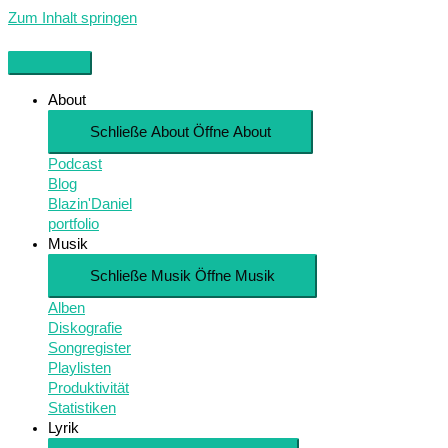
Zum Inhalt springen
About
Schließe About
Öffne About
Podcast
Blog
Blazin'Daniel
portfolio
Musik
Schließe Musik
Öffne Musik
Alben
Diskografie
Songregister
Playlisten
Produktivität
Statistiken
Lyrik