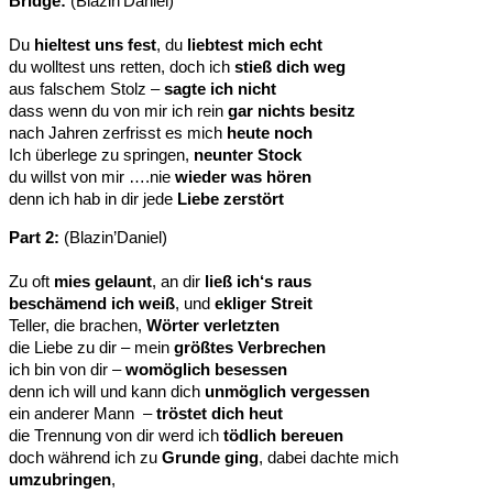
Bridge:
(Blazin’Daniel)
Du
hieltest uns fest
, du
liebtest mich echt
du wolltest uns retten, doch ich
stieß dich weg
aus falschem Stolz –
sagte ich nicht
dass wenn du von mir ich rein
gar nichts besitz
nach Jahren zerfrisst es mich
heute noch
Ich überlege zu springen,
neunter Stock
du willst von mir ….nie
wieder was hören
denn ich hab in dir jede
Liebe zerstört
Part 2:
(Blazin’Daniel)
Zu oft
mies gelaunt
, an dir
ließ ich‘s raus
beschämend ich weiß
, und
ekliger Streit
Teller, die brachen,
Wörter verletzten
die Liebe zu dir – mein
größtes Verbrechen
ich bin von dir –
womöglich besessen
denn ich will und kann dich
unmöglich vergessen
ein anderer Mann –
tröstet dich heut
die Trennung von dir werd ich
tödlich bereuen
doch während ich zu
Grunde ging
, dabei dachte mich
umzubringen
,