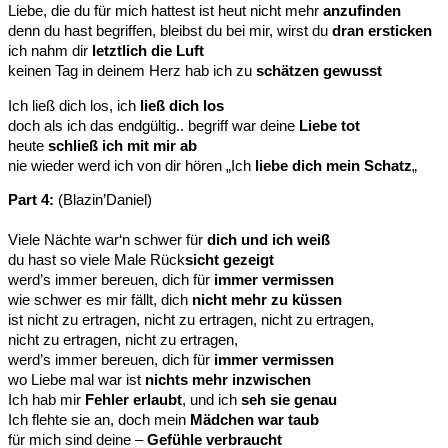
Liebe, die du für mich hattest ist heut nicht mehr
anzufinden
denn du hast begriffen, bleibst du bei mir, wirst du
dran ersticken
ich nahm dir
letztlich die Luft
keinen Tag in deinem Herz hab ich zu
schätzen gewusst
Ich ließ dich los, ich
ließ dich los
doch als ich das endgültig.. begriff war deine
Liebe tot
heute
schließ ich mit mir ab
nie wieder werd ich von dir hören „Ich
liebe dich mein Schatz
„
Part 4:
(Blazin’Daniel)
Viele Nächte war‘n schwer für
dich und ich weiß
du hast so viele Male Rück
sicht gezeigt
werd’s immer bereuen, dich für
immer vermissen
wie schwer es mir fällt, dich
nicht mehr zu küssen
ist nicht zu ertragen, nicht zu ertragen, nicht zu ertragen,
nicht zu ertragen, nicht zu ertragen,
werd’s immer bereuen, dich für
immer vermissen
wo Liebe mal war ist
nichts mehr inzwischen
Ich hab mir
Fehler erlaubt
, und ich
seh sie genau
Ich flehte sie an, doch mein
Mädchen war taub
für mich sind deine –
Gefühle verbraucht