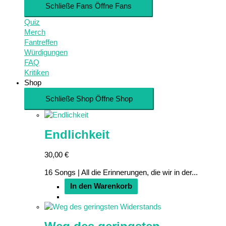
Schließe Fans
Öffne Fans
Quiz
Merch
Fantreffen
Würdigungen
FAQ
Kritiken
Shop
Schließe Shop
Öffne Shop
Endlichkeit
30,00
€
16 Songs | All die Erinnerungen, die wir in der...
In den Warenkorb