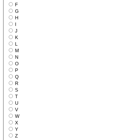
F
G
H
I
J
K
L
M
N
O
P
Q
R
S
T
U
V
W
X
Y
Z