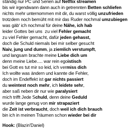
ständig nur PC und Serien auf
Netflix streamen
bis wir irgendwann dann auch in getrennten
Betten schliefen
nichts mehr unternommen mit dir, du warst völlig
unzufrieden
trotzdem noch bemüht mit mir das Ruder nochmal
umzubiegen
was gäb‘ ich nochmal für deine
Nähe, ich hab
leider Gottes bei uns zu viel
Fehler gemacht
zu viel Fehler gemacht, dafür
jeden gehasst,
doch die Schuld niemals bei mir selber gesucht
Naiv, jung und dumm
, ja
ziemlich verstumpft
,
und langsam brachte meine
Liebe dich um
denn meine Liebe…. war rein ego
istisch
bei Gott es tut mir so leid, ich ver
miss dich
Ich wollte was ändern und kannte die Fehler,
doch im Endeffekt ist
gar nichts passiert
du
weintest noch mehr
, ich
leidete sehr
,
aber saß neben dir nur wie
paralysiert
mich trifft Jede S
chuld
, denn deine
Geduld
wurde lange genug von
mir strapaziert
die
Zeit ist verbraucht
, doch
weil ich dich brauch
bin ich in meinen Träumen schon
wieder bei dir
Hook:
(Blazin’Daniel)