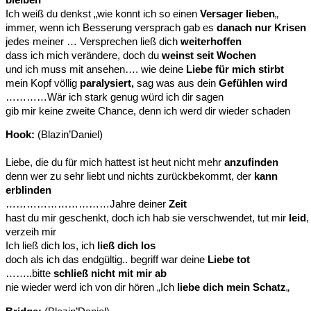
Ich weiß du denkst „wie konnt ich so einen
Versager lieben
„
immer, wenn ich Besserung versprach gab es
danach nur Krisen
jedes meiner … Versprechen ließ dich
weiterhoffen
dass ich mich verändere, doch du
weinst seit Wochen
und ich muss mit ansehen…. wie deine
Liebe für mich stirbt
mein Kopf völlig
paralysiert,
sag was aus dein
Gefühlen wird
…………Wär ich stark genug würd ich dir sagen
gib mir keine zweite Chance, denn ich werd dir wieder schaden
Hook:
(Blazin’Daniel)
Liebe, die du für mich hattest ist heut nicht mehr
anzufinden
denn wer zu sehr liebt und nichts zurückbekommt, der
kann
erblinden
…………………………Jahre deiner
Zeit
hast du mir geschenkt, doch ich hab sie verschwendet, tut mir
leid
,
verzeih mir
Ich ließ dich los, ich
ließ dich los
doch als ich das endgültig.. begriff war deine
Liebe tot
……..bitte
schließ nicht mit mir ab
nie wieder werd ich von dir hören „Ich
liebe dich mein Schatz
„