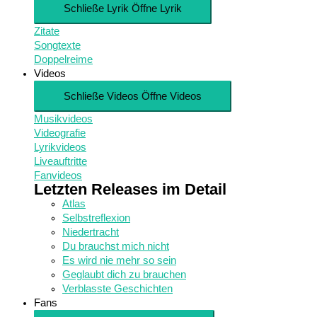
Schließe Lyrik
Öffne Lyrik
Zitate
Songtexte
Doppelreime
Videos
Schließe Videos
Öffne Videos
Musikvideos
Videografie
Lyrikvideos
Liveauftritte
Fanvideos
Letzten Releases im Detail
Atlas
Selbstreflexion
Niedertracht
Du brauchst mich nicht
Es wird nie mehr so sein
Geglaubt dich zu brauchen
Verblasste Geschichten
Fans