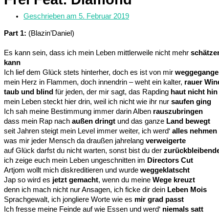
Geschrieben am
5. Februar 2019
Part 1:
(Blazin’Daniel)
Es kann sein, dass ich mein Leben mittlerweile nicht mehr
schätze
kann
Ich lief dem Glück stets hinterher, doch es ist von mir
weggegange
mein Herz in Flammen, doch innendrin – weht ein kalter,
rauer Win
taub und blind
für jeden, der mir sagt, das Rapding
haut nicht hin
mein Leben steckt hier drin, weil ich nicht wie ihr nur
saufen ging
Ich sah meine Bestimmung immer darin Alben
rauszubringen
dass mein Rap nach
außen dringt
und das ganze
Land bewegt
seit Jahren steigt mein Level immer weiter, ich werd‘
alles nehmen
was mir jeder Mensch da draußen jahrelang
verweigerte
auf Glück darfst du nicht warten, sonst bist du der
zurückbleibend
ich zeige euch mein Leben ungeschnitten im
Directors Cut
Artjom wollt mich diskreditieren und wurde
weggeklatscht
Jap so wird es
jetzt gemacht
, wenn du meine
Wege kreuzt
denn ich mach nicht nur Ansagen, ich ficke dir dein
Leben Mois
Sprachgewalt, ich jongliere Worte wie es
mir grad passt
Ich fresse meine Feinde auf wie Essen und werd‘
niemals satt