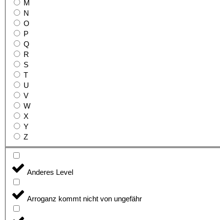
M
N
O
P
Q
R
S
T
U
V
W
X
Y
Z
Anderes Level
Arroganz kommt nicht von ungefähr