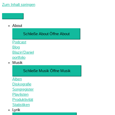
Zum Inhalt springen
About
Schließe About
Öffne About
Podcast
Blog
Blazin'Daniel
portfolio
Musik
Schließe Musik
Öffne Musik
Alben
Diskografie
Songregister
Playlisten
Produktivität
Statistiken
Lyrik