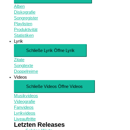
Alben
Diskografie
Songregister
Playlisten
Produktivität
Statistiken
Lyrik
Schließe Lyrik
Öffne Lyrik
Zitate
Songtexte
Doppelreime
Videos
Schließe Videos
Öffne Videos
Musikvideos
Videografie
Fanvideos
Lyrikvideos
Liveauftritte
Letzten Releases