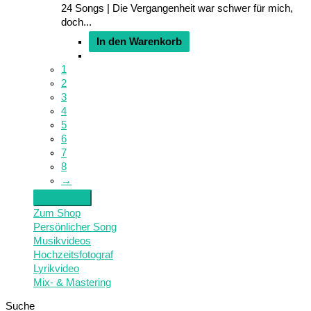
24 Songs | Die Vergangenheit war schwer für mich,
doch...
In den Warenkorb
1
2
3
4
5
6
7
8
→
Zum Shop
Persönlicher Song
Musikvideos
Hochzeitsfotograf
Lyrikvideo
Mix- & Mastering
Suche