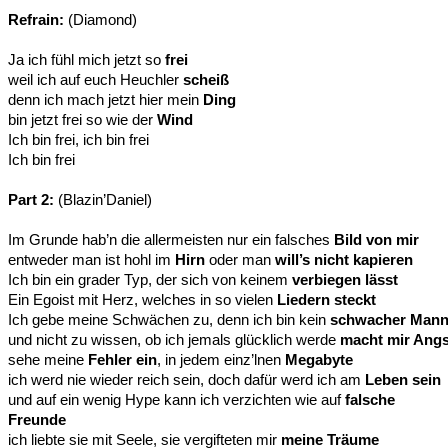
Refrain:
(Diamond)
Ja ich fühl mich jetzt so
frei
weil ich auf euch Heuchler
scheiß
denn ich mach jetzt hier mein
Ding
bin jetzt frei so wie der
Wind
Ich bin frei, ich bin frei
Ich bin frei
Part 2:
(Blazin’Daniel)
Im Grunde hab’n die allermeisten nur ein falsches
Bild von mir
entweder man ist hohl im
Hirn
oder man
will’s nicht kapieren
Ich bin ein grader Typ, der sich von keinem
verbiegen lässt
Ein Egoist mit Herz, welches in so vielen
Liedern steckt
Ich gebe meine Schwächen zu, denn ich bin kein
schwacher Man
und nicht zu wissen, ob ich jemals glücklich werde
macht mir Angs
sehe meine
Fehler ein
, in jedem einz’lnen
Megabyte
ich werd nie wieder reich sein, doch dafür werd ich am
Leben sein
und auf ein wenig Hype kann ich verzichten wie auf
falsche
Freunde
ich liebte sie mit Seele, sie vergifteten mir
meine Träume