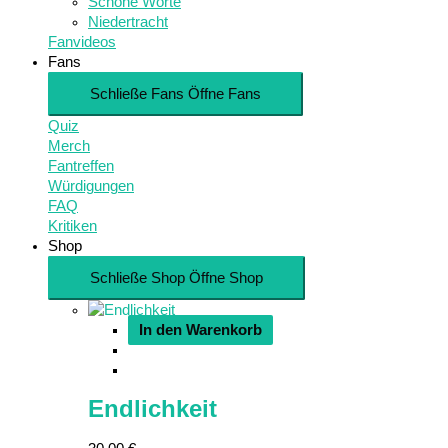
Schöne Worte
Niedertracht
Fanvideos
Fans
Schließe Fans
Öffne Fans
Quiz
Merch
Fantreffen
Würdigungen
FAQ
Kritiken
Shop
Schließe Shop
Öffne Shop
In den Warenkorb
Endlichkeit