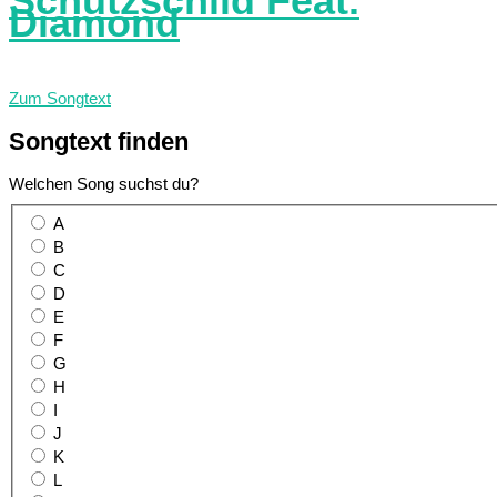
Schutzschild Feat.
Diamond
Zum Songtext
Songtext
finden
Welchen Song suchst du?
A
B
C
D
E
F
G
H
I
J
K
L