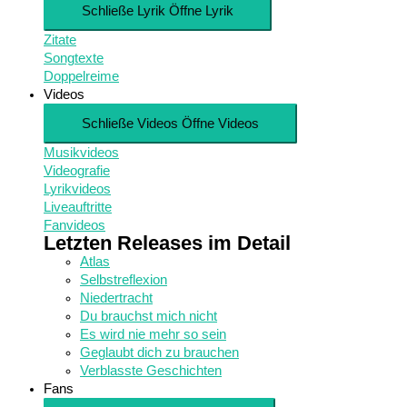
Schließe Lyrik
Öffne Lyrik
Zitate
Songtexte
Doppelreime
Videos
Schließe Videos
Öffne Videos
Musikvideos
Videografie
Lyrikvideos
Liveauftritte
Fanvideos
Letzten Releases im Detail
Atlas
Selbstreflexion
Niedertracht
Du brauchst mich nicht
Es wird nie mehr so sein
Geglaubt dich zu brauchen
Verblasste Geschichten
Fans