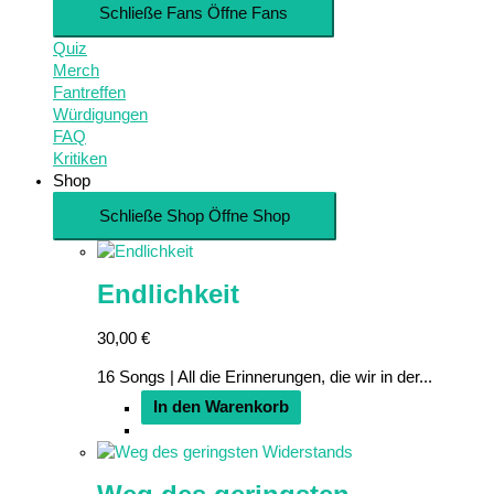
Schließe Fans
Öffne Fans
Quiz
Merch
Fantreffen
Würdigungen
FAQ
Kritiken
Shop
Schließe Shop
Öffne Shop
Endlichkeit
30,00
€
16 Songs | All die Erinnerungen, die wir in der...
In den Warenkorb