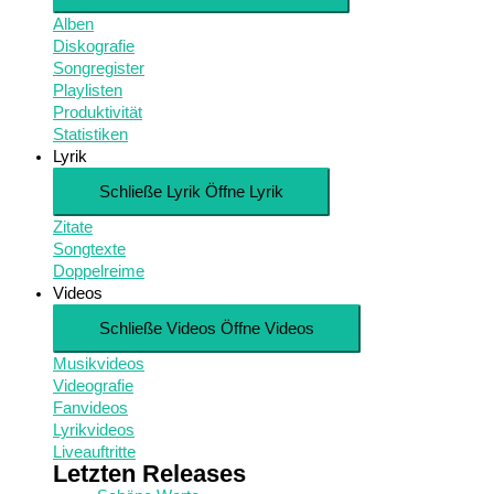
Alben
Diskografie
Songregister
Playlisten
Produktivität
Statistiken
Lyrik
Schließe Lyrik
Öffne Lyrik
Zitate
Songtexte
Doppelreime
Videos
Schließe Videos
Öffne Videos
Musikvideos
Videografie
Fanvideos
Lyrikvideos
Liveauftritte
Letzten Releases