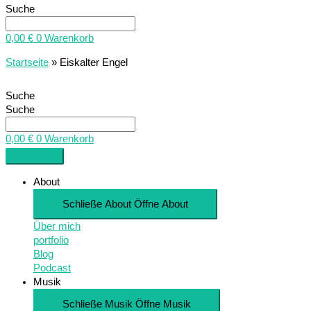
Suche
0,00
€
0
Warenkorb
Startseite
»
Eiskalter Engel
Suche
Suche
0,00
€
0
Warenkorb
About
Schließe About
Öffne About
Über mich
portfolio
Blog
Podcast
Musik
Schließe Musik
Öffne Musik