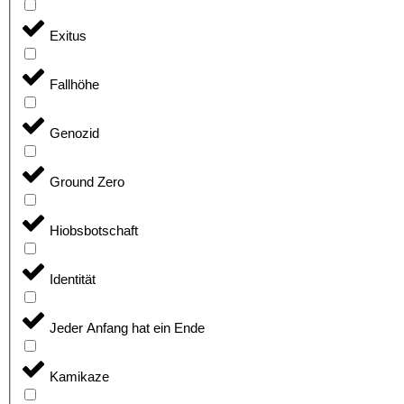
Exitus
Fallhöhe
Genozid
Ground Zero
Hiobsbotschaft
Identität
Jeder Anfang hat ein Ende
Kamikaze