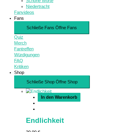
Schöne Worte
Niedertracht
Fanvideos
Fans
Schließe Fans
Öffne Fans
Quiz
Merch
Fantreffen
Würdigungen
FAQ
Kritiken
Shop
Schließe Shop
Öffne Shop
In den Warenkorb
Endlichkeit