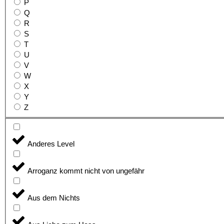
P
Q
R
S
T
U
V
W
X
Y
Z
Anderes Level
Arroganz kommt nicht von ungefähr
Aus dem Nichts