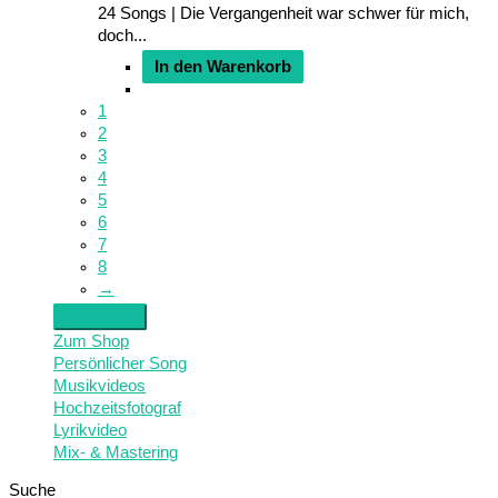
24 Songs | Die Vergangenheit war schwer für mich,
doch...
In den Warenkorb
1
2
3
4
5
6
7
8
→
Zum Shop
Persönlicher Song
Musikvideos
Hochzeitsfotograf
Lyrikvideo
Mix- & Mastering
Suche