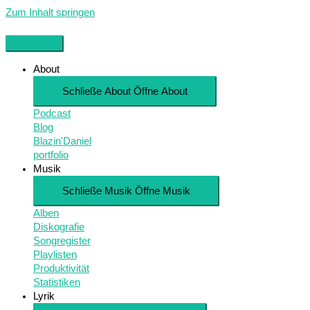
Zum Inhalt springen
About
Schließe About
Öffne About
Podcast
Blog
Blazin'Daniel
portfolio
Musik
Schließe Musik
Öffne Musik
Alben
Diskografie
Songregister
Playlisten
Produktivität
Statistiken
Lyrik