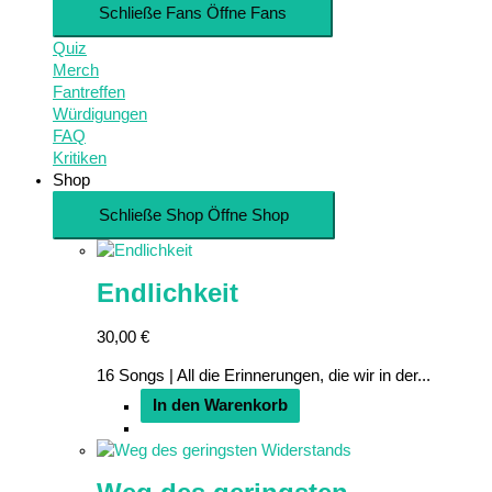
Schließe Fans
Öffne Fans
Quiz
Merch
Fantreffen
Würdigungen
FAQ
Kritiken
Shop
Schließe Shop
Öffne Shop
Endlichkeit
30,00
€
16 Songs | All die Erinnerungen, die wir in der...
In den Warenkorb