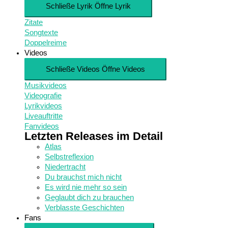
Schließe Lyrik
Öffne Lyrik
Zitate
Songtexte
Doppelreime
Videos
Schließe Videos
Öffne Videos
Musikvideos
Videografie
Lyrikvideos
Liveauftritte
Fanvideos
Letzten Releases im Detail
Atlas
Selbstreflexion
Niedertracht
Du brauchst mich nicht
Es wird nie mehr so sein
Geglaubt dich zu brauchen
Verblasste Geschichten
Fans