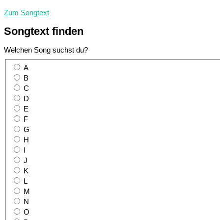
Zum Songtext
Songtext
finden
Welchen Song suchst du?
A
B
C
D
E
F
G
H
I
J
K
L
M
N
O