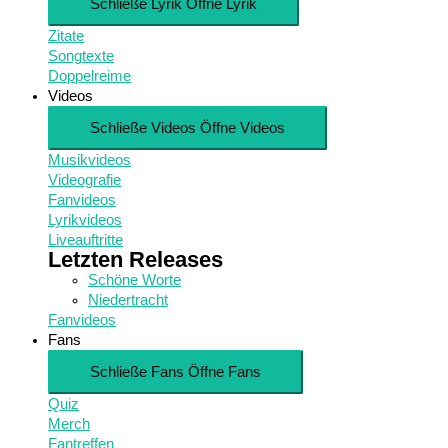
Schließe Lyrik
Öffne Lyrik
Zitate
Songtexte
Doppelreime
Videos
Schließe Videos
Öffne Videos
Musikvideos
Videografie
Fanvideos
Lyrikvideos
Liveauftritte
Letzten Releases
Schöne Worte
Niedertracht
Fanvideos
Fans
Schließe Fans
Öffne Fans
Quiz
Merch
Fantreffen