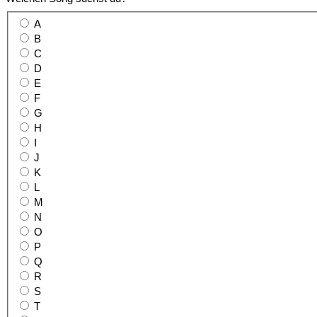
A
B
C
D
E
F
G
H
I
J
K
L
M
N
O
P
Q
R
S
T