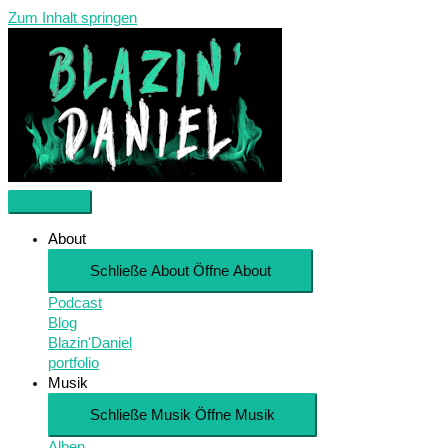
Zum Inhalt springen
About
Schließe About
Öffne About
Podcast
Blog
Blazin'Daniel
portfolio
Musik
Schließe Musik
Öffne Musik
Alben