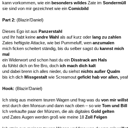
kann vorkommen, wie ein
besonders wildes
Zate im
Sondermüll
sie sind von mir gezeichnet wie ein
Comicbild
Part 2:
(Blazin’Daniel)
Dieses Ego ist aus
Panzerstahl
und Ihr habt keine
andre Wahl
als auf kurz oder
lang zu
zahlen
Zates heftigste Attacke, wie bei Pummeluff, wen
anzumalen
mich ficken scheitert ständig, bis du selber sagst du
kannst mich
mal
ein Widerwort und schon hast du ein
Disstrack am Hals
du fühlst dich on fire Bro, doch
ich mach dich kalt
und dabei brenn ich alles nieder, du siehst
nichts außer Qualm
bis ich dich
Missgestalt
wie Screamout
gefickt hab vor allen,
yea
Hook:
(Blazin’Daniel)
Ich steig aus meinem teuren Wagen und frag was du
von mir willst
erst durch den Monsun und dann nach oben – so wie
Tom und Bill
Ich verkaufte paar der Münzen, die als digitales
Gold gelten
und Zates Augen werden groß wie meine 18
Zoll Felgen