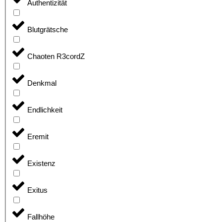
Authentizität
Blutgrätsche
Chaoten R3cordZ
Denkmal
Endlichkeit
Eremit
Existenz
Exitus
Fallhöhe