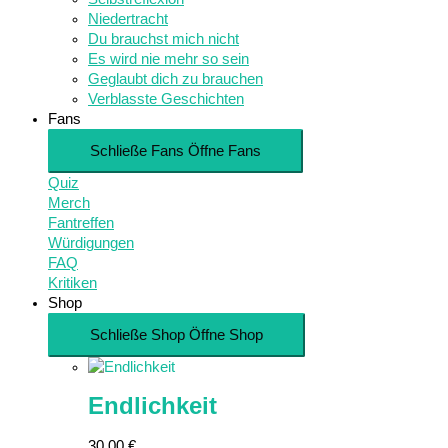
Niedertracht
Du brauchst mich nicht
Es wird nie mehr so sein
Geglaubt dich zu brauchen
Verblasste Geschichten
Fans
Schließe Fans
Öffne Fans
Quiz
Merch
Fantreffen
Würdigungen
FAQ
Kritiken
Shop
Schließe Shop
Öffne Shop
Endlichkeit
30,00
€