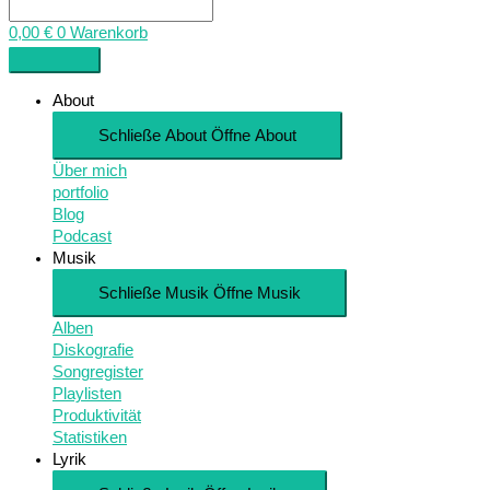
0,00
€
0
Warenkorb
About
Schließe About
Öffne About
Über mich
portfolio
Blog
Podcast
Musik
Schließe Musik
Öffne Musik
Alben
Diskografie
Songregister
Playlisten
Produktivität
Statistiken
Lyrik