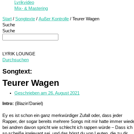
Lyrikvideo
Mix- & Mastering
Start
/
Songtexte
/
Außer Kontrolle
/ Teurer Wagen
Suche
Suche
LYRIK LOUNGE
Durchsuchen
Songtext:
Teurer Wagen
Geschrieben am
26. August 2021
Intro:
(Blazin’Daniel)
Ey es ist schon ein ganz merkwürdiger Zufall oder, dass jeder
Rapper, der sogar bereits mehrere Songs mit mir hatte immer wied
bei andren davon spricht wie schlecht ich rappen würde – Dass ich
so scheiße irrelevant sei, und das hörst du von Leuten, die zu dir