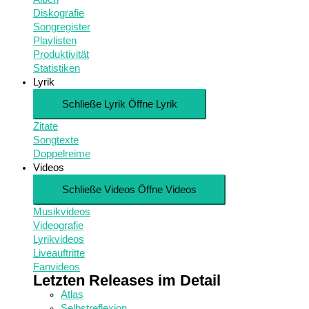
Diskografie
Songregister
Playlisten
Produktivität
Statistiken
Lyrik
Schließe Lyrik
Öffne Lyrik
Zitate
Songtexte
Doppelreime
Videos
Schließe Videos
Öffne Videos
Musikvideos
Videografie
Lyrikvideos
Liveauftritte
Fanvideos
Letzten Releases im Detail
Atlas
Selbstreflexion