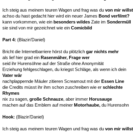
Ich steig aus meinem teuren Wagen und frag was du
von mir willst
achso du hast gedacht hier wird ein neuer James
Bond verfilmt?
kann vorkommen, wie ein
besonders wildes
Zate im
Sondermüll
sie sind von mir gezeichnet wie ein
Comicbild
Part 4:
(Blazin’Daniel)
Bricht die Internetbarriere hörst du plötzlich
gar nichts mehr
als lief hier grad ein
Rasenmäher, Frage wer
seid ihr Hurensöhne auf der Straße ohne Anonymität
Erziehung fehlgeschlagen, du kriegst Schläge, als wenn ich dein
Vater wär
nachplappernde Mäuler zitieren Screamout mit der
Essen Line
die Credits müsst ihr ihm schon zuschreiben wie er
schlechte
Rhymes
nix zu sagen,
große Schnauze
, aber immer
Horusauge
machen auf das Emblem auf meiner
Motorhaube,
du Hurensohn
Hook:
(Blazin’Daniel)
Ich steig aus meinem teuren Wagen und frag was du
von mir willst