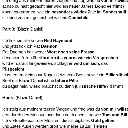
Ich steig aus meinem teuren Wagen und frag was du
von mir willst
achso du hast gedacht hier wird ein neuer James
Bond verfilmt?
kann vorkommen, wie ein
besonders wildes
Zate im
Sondermüll
sie sind von mir gezeichnet wie ein
Comicbild
Part 3:
(Blazin’Daniel)
Ich fick sie alle so wie
Red Raymond
und jetzt fick ich Pat
Daemon
Pat Daemon hält weder
Wort noch seine Fresse
denn vier Zeilen über
fordern
ihn
enorm wie ein Versprechen
wird er darauf hingewiesen, schlägt er
wild um sich,
das
Pilzgesicht
frisst erstmal ein paar Kugeln jetzt vom Boss sowie ein
Billiardtisc
Beef mit Blazin’Daniel ist ne
bittere Pille
du sagst nein, wieso brauchst du dann
juristische Hilfe?
(Hmm)
Hook:
(Blazin’Daniel)
Ich steig aus meinem teuren Wagen und frag was du
von mir willst
erst durch den Monsun und dann nach oben – so wie
Tom und Bill
Ich verkaufte paar der Münzen, die als digitales
Gold gelten
und Zates Augen werden groß wie meine 18
Zoll Felgen