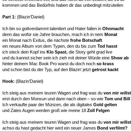
kommen und das Bedürfnis haben dir das unbedingt mitzuteilen
Part 1:
(Blazin’Daniel)
Ich bin so gottverdammt talentiert und Hater fallen in
Ohnmacht
denn das wofür sie Jahre brauchen, mach ich in nem
Monat
ein Monat nach Exitus, die nächste
frohe Botschaft
ein neues Album von dem Typen, den du bis zum
Tod hasst
ich steck dein Kopf ins
Klo Spast,
die Story geht grad live
und du kannst sicher sein ich zieh mit deiner Würde eine
Show ab
hinter deinem Mac Book Pro warst du doch noch
so krass
und schon bist du der Typ, auf den Blazin‘ jetzt
getrost kackt
Hook:
(Blazin’Daniel)
Ich steig aus meinem teuren Wagen und frag was du
von mir willst
erst durch den Monsun und dann nach oben – so wie
Tom und Bill
Ich verkaufte paar der Münzen, die als digitales
Gold gelten
und Zates Augen werden groß wie meine 18
Zoll Felgen
Ich steig aus meinem teuren Wagen und frag was du
von mir willst
achso du hast gedacht hier wird ein neuer James
Bond verfilmt?