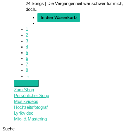
24 Songs | Die Vergangenheit war schwer für mich,
doch...
In den Warenkorb
1
2
3
4
5
6
7
8
→
Zum Shop
Persönlicher Song
Musikvideos
Hochzeitsfotograf
Lyrikvideo
Mix- & Mastering
Suche