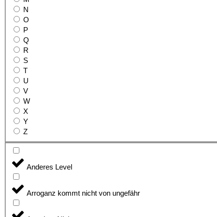
N
O
P
Q
R
S
T
U
V
W
X
Y
Z
Anderes Level
Arroganz kommt nicht von ungefähr