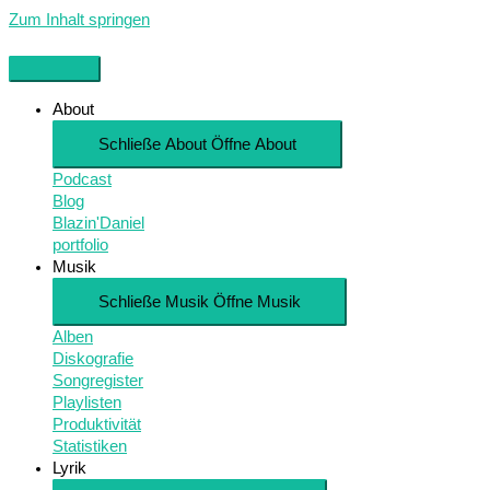
Zum Inhalt springen
About
Schließe About
Öffne About
Podcast
Blog
Blazin'Daniel
portfolio
Musik
Schließe Musik
Öffne Musik
Alben
Diskografie
Songregister
Playlisten
Produktivität
Statistiken
Lyrik