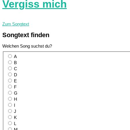
Vergiss mich
Zum Songtext
Songtext
finden
Welchen Song suchst du?
A
B
C
D
E
F
G
H
I
J
K
L
M