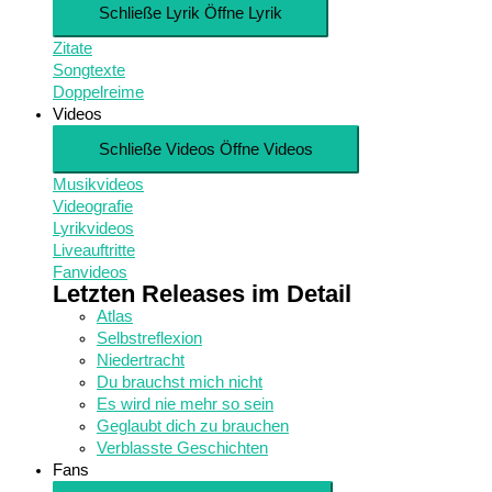
Schließe Lyrik
Öffne Lyrik
Zitate
Songtexte
Doppelreime
Videos
Schließe Videos
Öffne Videos
Musikvideos
Videografie
Lyrikvideos
Liveauftritte
Fanvideos
Letzten Releases im Detail
Atlas
Selbstreflexion
Niedertracht
Du brauchst mich nicht
Es wird nie mehr so sein
Geglaubt dich zu brauchen
Verblasste Geschichten
Fans