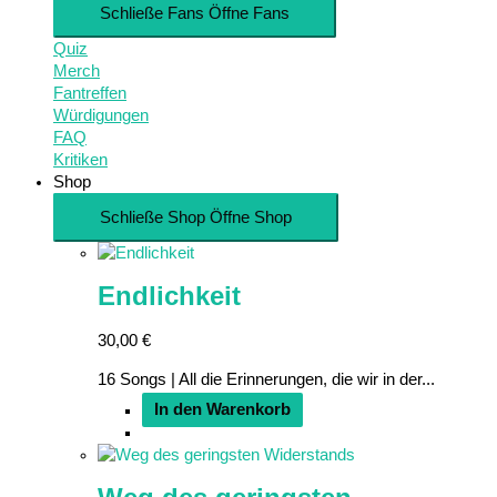
Schließe Fans
Öffne Fans
Quiz
Merch
Fantreffen
Würdigungen
FAQ
Kritiken
Shop
Schließe Shop
Öffne Shop
Endlichkeit
30,00
€
16 Songs | All die Erinnerungen, die wir in der...
In den Warenkorb