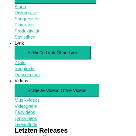
Alben
Diskografie
Songregister
Playlisten
Produktivität
Statistiken
Lyrik
Schließe Lyrik
Öffne Lyrik
Zitate
Songtexte
Doppelreime
Videos
Schließe Videos
Öffne Videos
Musikvideos
Videografie
Fanvideos
Lyrikvideos
Liveauftritte
Letzten Releases