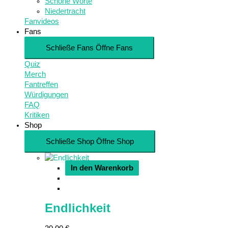
Schöne Worte
Niedertracht
Fanvideos
Fans
Schließe Fans
Öffne Fans
Quiz
Merch
Fantreffen
Würdigungen
FAQ
Kritiken
Shop
Schließe Shop
Öffne Shop
In den Warenkorb
Endlichkeit