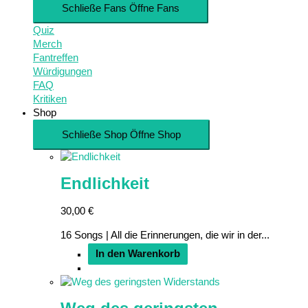
Schließe Fans
Öffne Fans
Quiz
Merch
Fantreffen
Würdigungen
FAQ
Kritiken
Shop
Schließe Shop
Öffne Shop
Endlichkeit
30,00
€
16 Songs | All die Erinnerungen, die wir in der...
In den Warenkorb