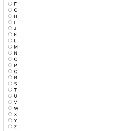
F
G
H
I
J
K
L
M
N
O
P
Q
R
S
T
U
V
W
X
Y
Z