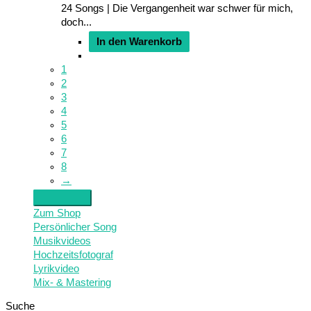
24 Songs | Die Vergangenheit war schwer für mich,
doch...
In den Warenkorb
1
2
3
4
5
6
7
8
→
Zum Shop
Persönlicher Song
Musikvideos
Hochzeitsfotograf
Lyrikvideo
Mix- & Mastering
Suche