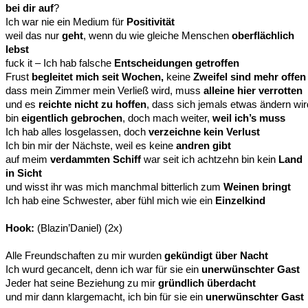
bei dir auf
?
Ich war nie ein Medium für
Positivität
weil das nur
geht
, wenn du wie gleiche Menschen
oberflächlich
lebst
fuck it – Ich hab falsche
Entscheidungen getroffen
Frust
begleitet mich seit Wochen,
keine
Zweifel sind mehr offen
dass mein Zimmer mein Verließ wird, muss
alleine hier verrotten
und es
reichte nicht zu hoffen
, dass sich jemals etwas ändern wir
bin
eigentlich gebrochen
, doch mach weiter,
weil ich’s muss
Ich hab alles losgelassen, doch
verzeichne kein Verlust
Ich bin mir der Nächste, weil es keine
andren gibt
auf meim
verdammten Schiff
war seit ich achtzehn bin kein
Land
in Sicht
und wisst ihr was mich manchmal bitterlich zum
Weinen bringt
Ich hab eine Schwester, aber fühl mich wie ein
Einzelkind
Hook:
(Blazin’Daniel) (2x)
Alle Freundschaften zu mir wurden
gekündigt über Nacht
Ich wurd gecancelt, denn ich war für sie ein
unerwünschter Gast
Jeder hat seine Beziehung zu mir
gründlich überdacht
und mir dann klargemacht, ich bin für sie ein
unerwünschter Gast