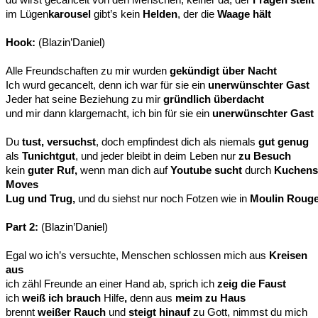
im Lügen
karousel
gibt’s kein
Helden
, der die
Waage hält
Hook:
(Blazin’Daniel)
Alle Freundschaften zu mir wurden
gekündigt über Nacht
Ich wurd gecancelt, denn ich war für sie ein
unerwünschter Gast
Jeder hat seine Beziehung zu mir
gründlich überdacht
und mir dann klargemacht, ich bin für sie ein
unerwünschter Gast
Du
tust, versuchst
, doch empfindest dich als niemals
gut genug
als
Tunichtgut
, und jeder bleibt in deim Leben nur
zu Besuch
kein
guter Ruf,
wenn man dich auf
Youtube sucht
durch
Kuchens
Moves
Lug und Trug,
und du siehst nur noch Fotzen wie in
Moulin Roug
Part 2:
(Blazin’Daniel)
Egal wo ich’s versuchte, Menschen schlossen mich aus
Kreisen
aus
ich zähl Freunde an einer Hand ab, sprich ich
zeig die Faust
ich
weiß ich brauch
Hilfe
,
denn aus
meim zu Haus
brennt
weißer Rauch
und
steigt hinauf
zu Gott, nimmst du mich