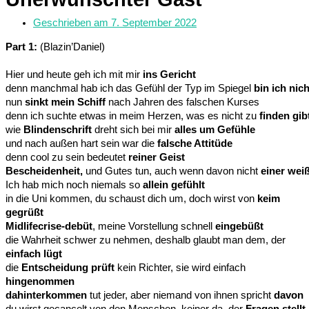
Geschrieben am
7. September 2022
Part 1:
(Blazin’Daniel)
Hier und heute geh ich mit mir
ins Gericht
denn manchmal hab ich das Gefühl der Typ im Spiegel
bin ich nich
nun
sinkt mein Schiff
nach Jahren des falschen Kurses
denn ich suchte etwas in meim Herzen, was es nicht zu
finden gib
wie
Blindenschrift
dreht sich bei mir
alles um Gefühle
und nach außen hart sein war die
falsche Attitüde
denn cool zu sein bedeutet
reiner Geist
Bescheidenheit,
und Gutes tun, auch wenn davon nicht
einer wei
Ich hab mich noch niemals so
allein gefühlt
in die Uni kommen, du schaust dich um, doch wirst von
keim
gegrüßt
Midlifecrise-debüt
, meine Vorstellung schnell
eingebüßt
die Wahrheit schwer zu nehmen, deshalb glaubt man dem, der
einfach lügt
die
Entscheidung prüft
kein Richter, sie wird einfach
hingenommen
dahinterkommen
tut jeder, aber niemand von ihnen spricht
davon
du wirst gecancelt von den Menschen, keiner da, der
Fragen stellt