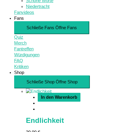
Schöne Worte
Niedertracht
Fanvideos
Fans
Schließe Fans
Öffne Fans
Quiz
Merch
Fantreffen
Würdigungen
FAQ
Kritiken
Shop
Schließe Shop
Öffne Shop
In den Warenkorb
Endlichkeit