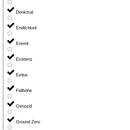
Denkmal
Endlichkeit
Eremit
Existenz
Exitus
Fallhöhe
Genozid
Ground Zero