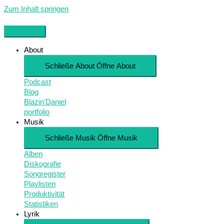
Zum Inhalt springen
About
Schließe About
Öffne About
Podcast
Blog
Blazin'Daniel
portfolio
Musik
Schließe Musik
Öffne Musik
Alben
Diskografie
Songregister
Playlisten
Produktivität
Statistiken
Lyrik