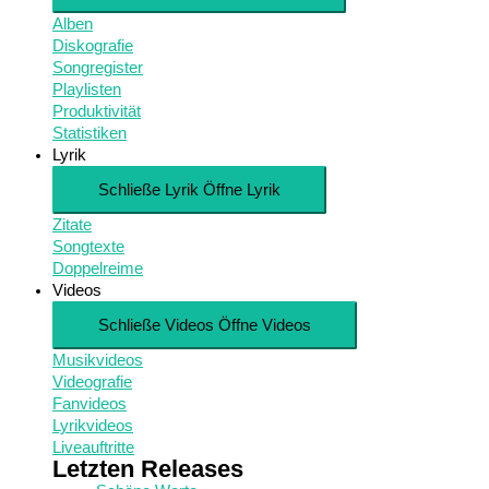
Alben
Diskografie
Songregister
Playlisten
Produktivität
Statistiken
Lyrik
Schließe Lyrik
Öffne Lyrik
Zitate
Songtexte
Doppelreime
Videos
Schließe Videos
Öffne Videos
Musikvideos
Videografie
Fanvideos
Lyrikvideos
Liveauftritte
Letzten Releases