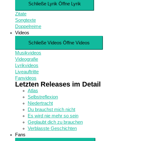
Schließe Lyrik
Öffne Lyrik
Zitate
Songtexte
Doppelreime
Videos
Schließe Videos
Öffne Videos
Musikvideos
Videografie
Lyrikvideos
Liveauftritte
Fanvideos
Letzten Releases im Detail
Atlas
Selbstreflexion
Niedertracht
Du brauchst mich nicht
Es wird nie mehr so sein
Geglaubt dich zu brauchen
Verblasste Geschichten
Fans